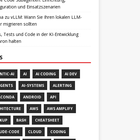
guration und Einsatzszenarien
a zu vLLM: Wann Sie Ihren lokalen LLM-
r migrieren sollten
, Tests und Code in der KI-Entwicklung
ron halten
S
NTIC-AI
AI
AI CODING
AI DEV
AGENTS
AI-SYSTEMS
ALERTING
ACONDA
ANDROID
API
HITECTURE
AWS
AWS AMPLIFY
KUP
BASH
CHEATSHEET
UDE-CODE
CLOUD
CODING