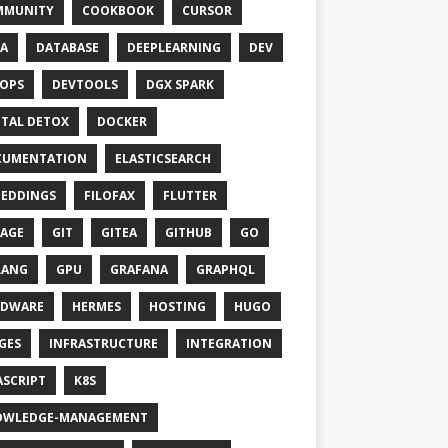
MMUNITY
COOKBOOK
CURSOR
A
DATABASE
DEEPLEARNING
DEV
OPS
DEVTOOLS
DGX SPARK
ITAL DETOX
DOCKER
CUMENTATION
ELASTICSEARCH
EDDINGS
FILOFAX
FLUTTER
AGE
GIT
GITEA
GITHUB
GO
LANG
GPU
GRAFANA
GRAPHQL
RDWARE
HERMES
HOSTING
HUGO
GES
INFRASTRUCTURE
INTEGRATION
ASCRIPT
K8S
OWLEDGE-MANAGEMENT