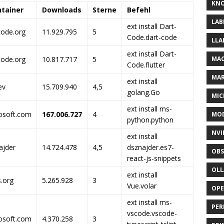
KNO
tainer
Downloads
Sterne
Befehl
LAB
ext install Dart-
code.org
11.929.795
5
Code.dart-code
LLA
ext install Dart-
code.org
10.817.717
5
MAC
Code.flutter
MA
ext install
ev
15.709.940
4,5
golang.Go
MIC
ext install ms-
osoft.com
167.006.727
4
MOD
python.python
NVI
ext install
ajder
14.724.478
4,5
dsznajder.es7-
OBS
react-js-snippets
OL
ext install
s.org
5.265.928
3
Vue.volar
OP
ext install ms-
PER
vscode.vscode-
osoft.com
4.370.258
3