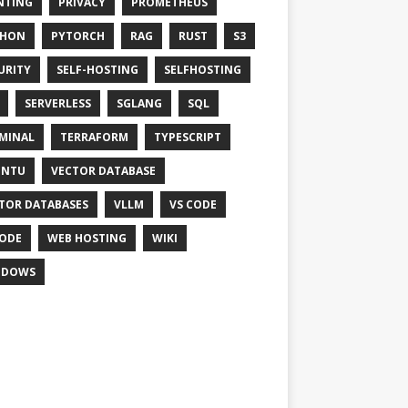
NTING
PRIVACY
PROMETHEUS
THON
PYTORCH
RAG
RUST
S3
URITY
SELF-HOSTING
SELFHOSTING
SERVERLESS
SGLANG
SQL
MINAL
TERRAFORM
TYPESCRIPT
UNTU
VECTOR DATABASE
TOR DATABASES
VLLM
VS CODE
ODE
WEB HOSTING
WIKI
NDOWS