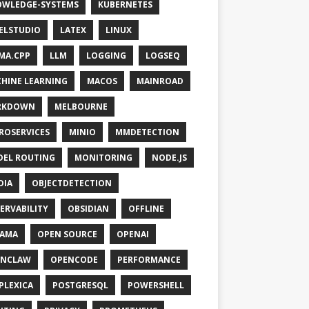
WLEDGE-SYSTEMS
KUBERNETES
ELSTUDIO
LATEX
LINUX
MA.CPP
LLM
LOGGING
LOGSEQ
HINE LEARNING
MACOS
MAINROAD
RKDOWN
MELBOURNE
ROSERVICES
MINIO
MMDETECTION
EL ROUTING
MONITORING
NODE.JS
DIA
OBJECTDETECTION
ERVABILITY
OBSIDIAN
OFFLINE
LAMA
OPEN SOURCE
OPENAI
ENCLAW
OPENCODE
PERFORMANCE
PLEXICA
POSTGRESQL
POWERSHELL