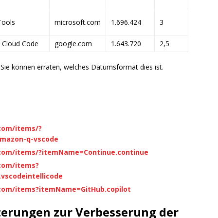
Tools
microsoft.com
1.696.424
3
 Cloud Code
google.com
1.643.720
2,5
Sie können erraten, welches Datumsformat dies ist.
.com/items/?
mazon-q-vscode
o.com/items/?itemName=Continue.continue
.com/items?
scodeintellicode
o.com/items?itemName=GitHub.copilot
terungen zur Verbesserung der