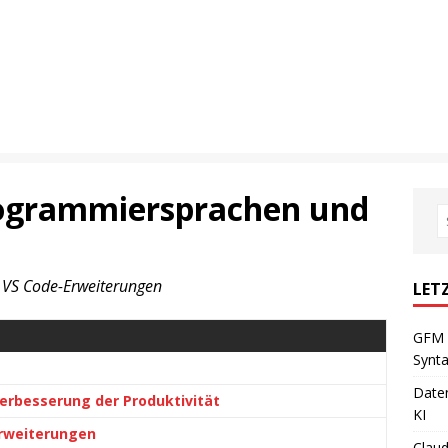
rogrammiersprachen und
n VS Code-Erweiterungen
LET
GFM 
Synta
Daten
erbesserung der Produktivität
KI
Erweiterungen
Claud