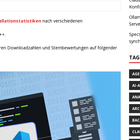
Konfi
Ollam
llationstatistiken
nach verschiedenen
Serve
Specs
++.
synch
hren Downloadzahlen und Sternbewertungen auf folgender
TAG
AGE
AI-
AN
ARC
BAC
CLA