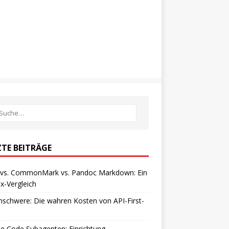
ZTE BEITRÄGE
vs. CommonMark vs. Pandoc Markdown: Ein
x-Vergleich
schwere: Die wahren Kosten von API-First-
e Code Subagenten: Einrichtung,