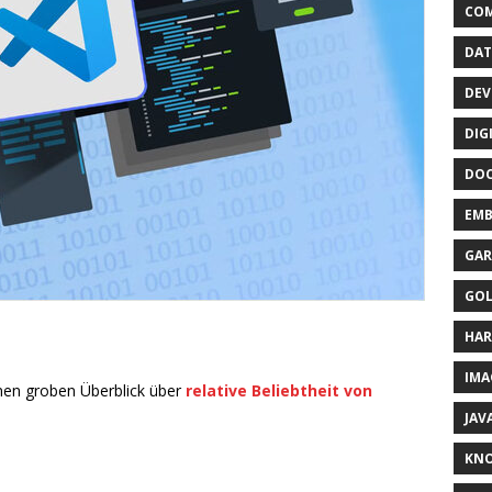
CO
DAT
DEV
DIG
DO
EMB
GAR
GO
HA
IMA
einen groben Überblick über
relative Beliebtheit von
JAV
KN