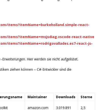
o.com/items?itemName=burkeholland.simple-react-
o.com/items?itemName=msjsdiag.vscode-react-native
.com/items?itemName=rodrigovallades.es7-react-js-
Erweiterungen. Hier werden sie nicht aufgelistet.
istiken ziehen können – C#-Entwickler sind die
terungsname
Maintainer
Downloads
Sterne
olkit
amazon.com
3.019.891
2,5