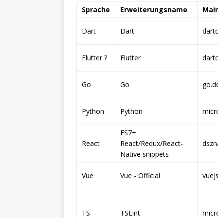
Sprache
Erweiterungsname
Main
Dart
Dart
dart
Flutter ?
Flutter
dart
Go
Go
go.d
Python
Python
micr
ES7+
React
React/Redux/React-
dszn
Native snippets
Vue
Vue - Official
vuej
TS
TSLint
micr