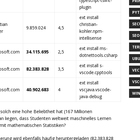
typescript-tslint-
PRI
plugin
PY
ext install
tian
christian-
SEC
9.859.024
4,5
er
kohler.npm-
SEO
intellisense
TER
ext install ms-
osoft.com
34.115.695
2,5
dotnettools.csharp
UB
ext install s-
osoft.com
82.383.828
3,5
VEC
vscode.cpptools
VSC
ext install
osoft.com
40.902.683
4
vscjava.vscode-
WI
java-debug
solch eine hohe Beliebtheit hat (167 Millionen
aran liegen, dass Studenten weltweit maschinelles Lernen
 mit mathematischen Statistiken?
erung wird ebenfalls häufig heruntergeladen (82.383.828