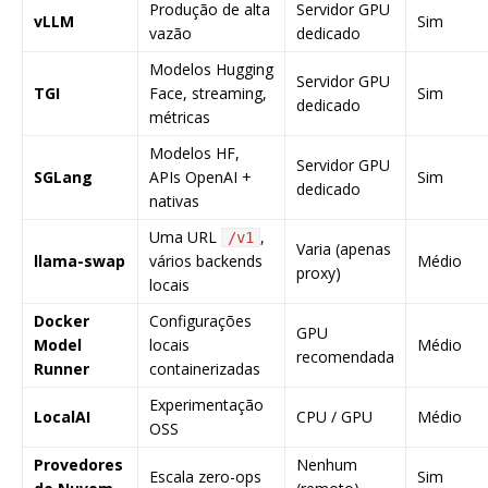
Produção de alta
Servidor GPU
vLLM
Sim
vazão
dedicado
Modelos Hugging
Servidor GPU
TGI
Face, streaming,
Sim
dedicado
métricas
Modelos HF,
Servidor GPU
SGLang
APIs OpenAI +
Sim
dedicado
nativas
Uma URL
,
/v1
Varia (apenas
llama-swap
vários backends
Médio
proxy)
locais
Docker
Configurações
GPU
Model
locais
Médio
recomendada
Runner
containerizadas
Experimentação
LocalAI
CPU / GPU
Médio
OSS
Provedores
Nenhum
Escala zero-ops
Sim