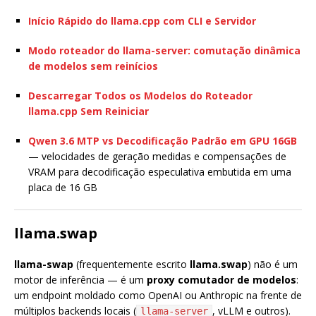
Início Rápido do llama.cpp com CLI e Servidor
Modo roteador do llama-server: comutação dinâmica
de modelos sem reinícios
Descarregar Todos os Modelos do Roteador
llama.cpp Sem Reiniciar
Qwen 3.6 MTP vs Decodificação Padrão em GPU 16GB
— velocidades de geração medidas e compensações de
VRAM para decodificação especulativa embutida em uma
placa de 16 GB
llama.swap
llama-swap
(frequentemente escrito
llama.swap
) não é um
motor de inferência — é um
proxy comutador de modelos
:
um endpoint moldado como OpenAI ou Anthropic na frente de
múltiplos backends locais (
, vLLM e outros).
llama-server