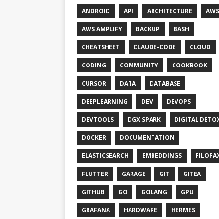
ANDROID
API
ARCHITECTURE
AWS
AWS AMPLIFY
BACKUP
BASH
CHEATSHEET
CLAUDE-CODE
CLOUD
CODING
COMMUNITY
COOKBOOK
CURSOR
DATA
DATABASE
DEEPLEARNING
DEV
DEVOPS
DEVTOOLS
DGX SPARK
DIGITAL DETO
DOCKER
DOCUMENTATION
ELASTICSEARCH
EMBEDDINGS
FILOFA
FLUTTER
GARAGE
GIT
GITEA
GITHUB
GO
GOLANG
GPU
GRAFANA
HARDWARE
HERMES