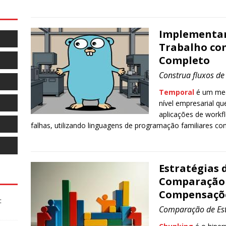
Implementan
Trabalho co
Completo
Construa fluxos d
Temporal
é um mec
nível empresarial q
aplicações de workfl
falhas, utilizando linguagens de programação familiares c
Estratégias
Comparação 
Compensaçõe
:
Comparação de Est