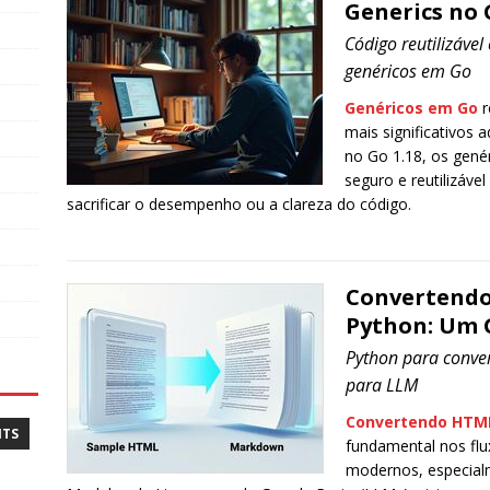
Generics no 
Código reutilizáve
genéricos em Go
Genéricos em Go
r
mais significativos 
no Go 1.18, os gené
seguro e reutilizáve
sacrificar o desempenho ou a clareza do código.
Convertend
Python: Um 
Python para conve
para LLM
Convertendo HTM
NTS
fundamental nos flu
modernos, especial