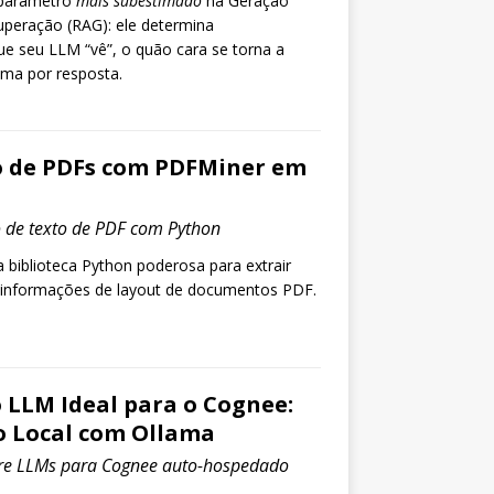
rparâmetro
mais subestimado
na Geração
peração (RAG): ele determina
ue seu LLM “vê”, o quão cara se torna a
ima por resposta.
to de PDFs com PDFMiner em
 de texto de PDF com Python
biblioteca Python poderosa para extrair
 informações de layout de documentos PDF.
 LLM Ideal para o Cognee:
o Local com Ollama
re LLMs para Cognee auto-hospedado