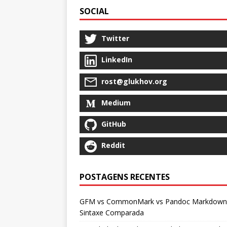
SOCIAL
Twitter
LinkedIn
rost@glukhov.org
Medium
GitHub
Reddit
POSTAGENS RECENTES
GFM vs CommonMark vs Pandoc Markdown
Sintaxe Comparada