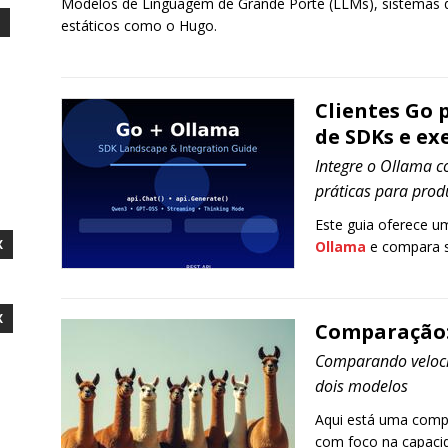
Modelos de Linguagem de Grande Porte (LLMs), sistemas 
estáticos como o Hugo.
Clientes Go 
de SDKs e e
Integre o Ollama 
práticas para prod
Este guia oferece u
X
Ollama
e compara s
X
Comparação:
Comparando veloc
dois modelos
Aqui está uma comp
com foco na capacid