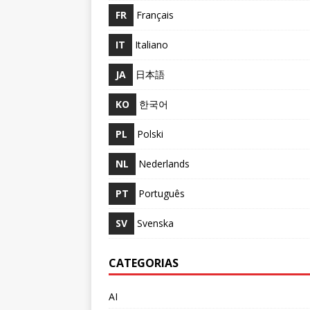
FR
Français
IT
Italiano
JA
日本語
KO
한국어
PL
Polski
NL
Nederlands
PT
Português
SV
Svenska
CATEGORIAS
AI