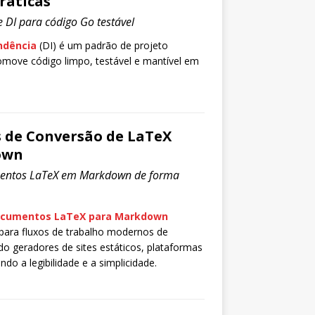
ráticas
DI para código Go testável
ndência
(DI) é um padrão de projeto
move código limpo, testável e mantível em
 de Conversão de LaTeX
own
entos LaTeX em Markdown de forma
ocumentos LaTeX para Markdown
 para fluxos de trabalho modernos de
do geradores de sites estáticos, plataformas
o a legibilidade e a simplicidade.