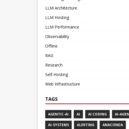
LLM Architecture
LLM Hosting
LLM Performance
Observability
Offline
RAG
Research
Self-Hosting
Web Infrastructure
TAGS
AGENTIC-AI
AI
AI CODING
AI-AGE
AI-SYSTEMS
ALERTING
ANACONDA