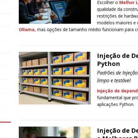
Escolher o
Melhor 
qualidade da constru
restrições de hard
modelos maiores e d
Ollama
, mas opções de tamanho médio funcionam para co
Injeção de D
Python
Padrões de Injeçã
limpo e testável
Injeção de depend
fundamental que pro
aplicações Python.
Injeção de D