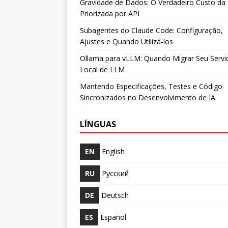
Gravidade de Dados: O Verdadeiro Custo da 
Priorizada por API
Subagentes do Claude Code: Configuração,
Ajustes e Quando Utilizá-los
Ollama para vLLM: Quando Migrar Seu Servi
Local de LLM
Mantendo Especificações, Testes e Código
Sincronizados no Desenvolvimento de IA
LÍNGUAS
EN
English
RU
Русский
DE
Deutsch
ES
Español