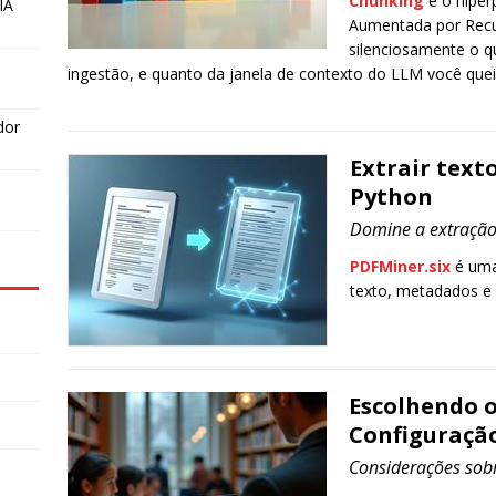
Chunking
é o hipe
IA
Aumentada por Recu
silenciosamente o q
ingestão, e quanto da janela de contexto do LLM você que
dor
Extrair tex
Python
Domine a extração
PDFMiner.six
é uma 
texto, metadados e
Escolhendo o
Configuraçã
Considerações sob