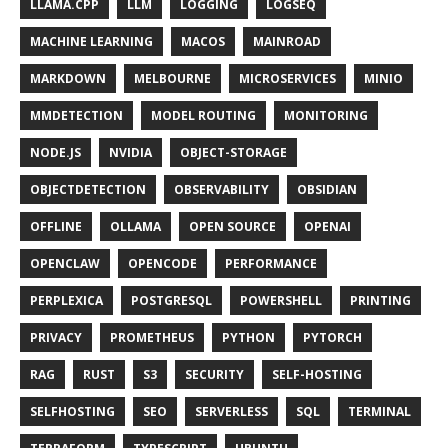
LLAMA.CPP
LLM
LOGGING
LOGSEQ
MACHINE LEARNING
MACOS
MAINROAD
MARKDOWN
MELBOURNE
MICROSERVICES
MINIO
MMDETECTION
MODEL ROUTING
MONITORING
NODE.JS
NVIDIA
OBJECT-STORAGE
OBJECTDETECTION
OBSERVABILITY
OBSIDIAN
OFFLINE
OLLAMA
OPEN SOURCE
OPENAI
OPENCLAW
OPENCODE
PERFORMANCE
PERPLEXICA
POSTGRESQL
POWERSHELL
PRINTING
PRIVACY
PROMETHEUS
PYTHON
PYTORCH
RAG
RUST
S3
SECURITY
SELF-HOSTING
SELFHOSTING
SEO
SERVERLESS
SQL
TERMINAL