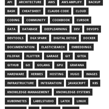
API
ARCHITECTURE
AWS
AWS AMPLIFY
BACKUP
BASH
CHEATSHEET
CLAUDE-CODE
CLOUD
CODING
COMMUNITY
COOKBOOK
CURSOR
DATA
DATABASE
DEEPLEARNING
DEV
DEVOPS
DEVTOOLS
DGX SPARK
DIGITAL DETOX
DOCKER
DOCUMENTATION
ELASTICSEARCH
EMBEDDINGS
FILOFAX
FLUTTER
GARAGE
GIT
GITEA
GITHUB
GO
GOLANG
GPU
GRAFANA
HARDWARE
HERMES
HOSTING
HUGO
IMAGES
INFRASTRUCTURE
INTEGRATION
JAVASCRIPT
K8S
KNOWLEDGE-MANAGEMENT
KNOWLEDGE-SYSTEMS
KUBERNETES
LABELSTUDIO
LATEX
LINUX