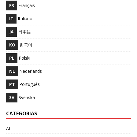
FR
Français
IT
Italiano
JA
日本語
KO
한국어
PL
Polski
NL
Nederlands
PT
Português
SV
Svenska
CATEGORIAS
AI