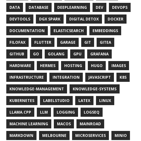
DATA
DATABASE
DEEPLEARNING
DEV
DEVOPS
DEVTOOLS
DGX SPARK
DIGITAL DETOX
DOCKER
DOCUMENTATION
ELASTICSEARCH
EMBEDDINGS
FILOFAX
FLUTTER
GARAGE
GIT
GITEA
GITHUB
GO
GOLANG
GPU
GRAFANA
HARDWARE
HERMES
HOSTING
HUGO
IMAGES
INFRASTRUCTURE
INTEGRATION
JAVASCRIPT
K8S
KNOWLEDGE-MANAGEMENT
KNOWLEDGE-SYSTEMS
KUBERNETES
LABELSTUDIO
LATEX
LINUX
LLAMA.CPP
LLM
LOGGING
LOGSEQ
MACHINE LEARNING
MACOS
MAINROAD
MARKDOWN
MELBOURNE
MICROSERVICES
MINIO