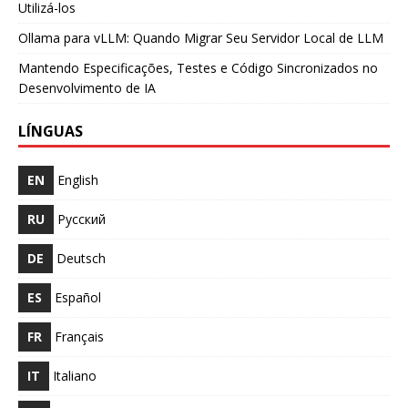
Utilizá-los
Ollama para vLLM: Quando Migrar Seu Servidor Local de LLM
Mantendo Especificações, Testes e Código Sincronizados no
Desenvolvimento de IA
LÍNGUAS
EN
English
RU
Русский
DE
Deutsch
ES
Español
FR
Français
IT
Italiano