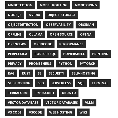
MMDETECTION
MODEL ROUTING
MONITORING
NODE.JS
NVIDIA
OBJECT-STORAGE
OBJECTDETECTION
OBSERVABILITY
OBSIDIAN
OFFLINE
OLLAMA
OPEN SOURCE
OPENAI
OPENCLAW
OPENCODE
PERFORMANCE
PERPLEXICA
POSTGRESQL
POWERSHELL
PRINTING
PRIVACY
PROMETHEUS
PYTHON
PYTORCH
RAG
RUST
S3
SECURITY
SELF-HOSTING
SELFHOSTING
SEO
SERVERLESS
SQL
TERMINAL
TERRAFORM
TYPESCRIPT
UBUNTU
VECTOR DATABASE
VECTOR DATABASES
VLLM
VS CODE
VSCODE
WEB HOSTING
WIKI