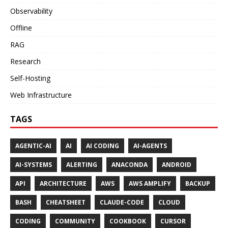
Observability
Offline
RAG
Research
Self-Hosting
Web Infrastructure
TAGS
AGENTIC-AI
AI
AI CODING
AI-AGENTS
AI-SYSTEMS
ALERTING
ANACONDA
ANDROID
API
ARCHITECTURE
AWS
AWS AMPLIFY
BACKUP
BASH
CHEATSHEET
CLAUDE-CODE
CLOUD
CODING
COMMUNITY
COOKBOOK
CURSOR