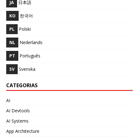
JA
日本語
KO
한국어
PL
Polski
NL
Nederlands
PT
Português
SV
Svenska
CATEGORIAS
AI
AI Devtools
AI Systems
App Architecture