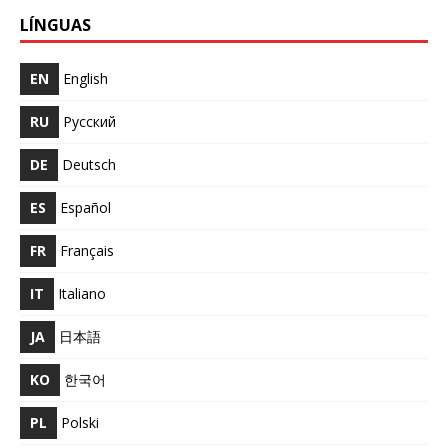
LÍNGUAS
EN
English
RU
Русский
DE
Deutsch
ES
Español
FR
Français
IT
Italiano
JA
日本語
KO
한국어
PL
Polski