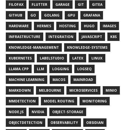
FILOFAX
FLUTTER
GARAGE
GIT
GITEA
GITHUB
GO
GOLANG
GPU
GRAFANA
HARDWARE
HERMES
HOSTING
HUGO
IMAGES
INFRASTRUCTURE
INTEGRATION
JAVASCRIPT
K8S
KNOWLEDGE-MANAGEMENT
KNOWLEDGE-SYSTEMS
KUBERNETES
LABELSTUDIO
LATEX
LINUX
LLAMA.CPP
LLM
LOGGING
LOGSEQ
MACHINE LEARNING
MACOS
MAINROAD
MARKDOWN
MELBOURNE
MICROSERVICES
MINIO
MMDETECTION
MODEL ROUTING
MONITORING
NODE.JS
NVIDIA
OBJECT-STORAGE
OBJECTDETECTION
OBSERVABILITY
OBSIDIAN