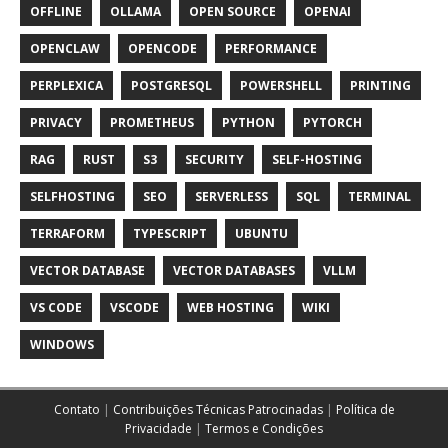
OFFLINE
OLLAMA
OPEN SOURCE
OPENAI
OPENCLAW
OPENCODE
PERFORMANCE
PERPLEXICA
POSTGRESQL
POWERSHELL
PRINTING
PRIVACY
PROMETHEUS
PYTHON
PYTORCH
RAG
RUST
S3
SECURITY
SELF-HOSTING
SELFHOSTING
SEO
SERVERLESS
SQL
TERMINAL
TERRAFORM
TYPESCRIPT
UBUNTU
VECTOR DATABASE
VECTOR DATABASES
VLLM
VS CODE
VSCODE
WEB HOSTING
WIKI
WINDOWS
Contato
|
Contribuições Técnicas Patrocinadas
|
Política de
Privacidade
|
Termos e Condições