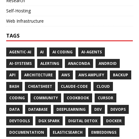
Research
Self-Hosting
Web Infrastructure
TAGS
AGENTIC-AI
AI
AI CODING
AI-AGENTS
AI-SYSTEMS
ALERTING
ANACONDA
ANDROID
API
ARCHITECTURE
AWS
AWS AMPLIFY
BACKUP
BASH
CHEATSHEET
CLAUDE-CODE
CLOUD
CODING
COMMUNITY
COOKBOOK
CURSOR
DATA
DATABASE
DEEPLEARNING
DEV
DEVOPS
DEVTOOLS
DGX SPARK
DIGITAL DETOX
DOCKER
DOCUMENTATION
ELASTICSEARCH
EMBEDDINGS