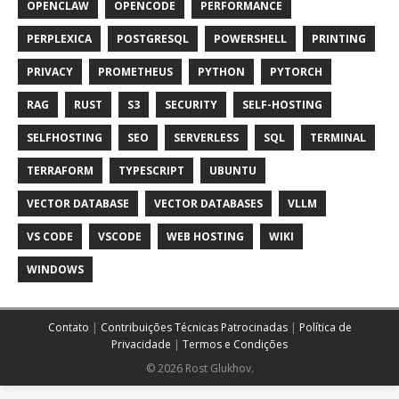
OPENCLAW
OPENCODE
PERFORMANCE
PERPLEXICA
POSTGRESQL
POWERSHELL
PRINTING
PRIVACY
PROMETHEUS
PYTHON
PYTORCH
RAG
RUST
S3
SECURITY
SELF-HOSTING
SELFHOSTING
SEO
SERVERLESS
SQL
TERMINAL
TERRAFORM
TYPESCRIPT
UBUNTU
VECTOR DATABASE
VECTOR DATABASES
VLLM
VS CODE
VSCODE
WEB HOSTING
WIKI
WINDOWS
Contato
|
Contribuições Técnicas Patrocinadas
|
Política de
Privacidade
|
Termos e Condições
© 2026 Rost Glukhov.