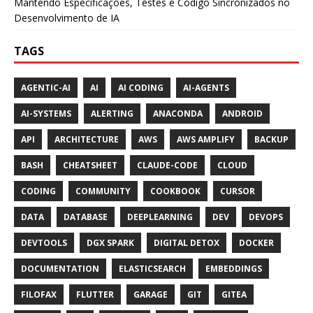
Mantendo Especificações, Testes e Código Sincronizados no
Desenvolvimento de IA
TAGS
AGENTIC-AI
AI
AI CODING
AI-AGENTS
AI-SYSTEMS
ALERTING
ANACONDA
ANDROID
API
ARCHITECTURE
AWS
AWS AMPLIFY
BACKUP
BASH
CHEATSHEET
CLAUDE-CODE
CLOUD
CODING
COMMUNITY
COOKBOOK
CURSOR
DATA
DATABASE
DEEPLEARNING
DEV
DEVOPS
DEVTOOLS
DGX SPARK
DIGITAL DETOX
DOCKER
DOCUMENTATION
ELASTICSEARCH
EMBEDDINGS
FILOFAX
FLUTTER
GARAGE
GIT
GITEA