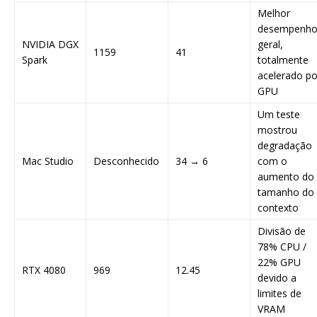
Melhor
desempenh
NVIDIA DGX
geral,
1159
41
Spark
totalmente
acelerado po
GPU
Um teste
mostrou
degradação
Mac Studio
Desconhecido
34 → 6
com o
aumento do
tamanho do
contexto
Divisão de
78% CPU /
22% GPU
RTX 4080
969
12.45
devido a
limites de
VRAM