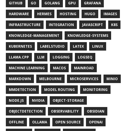
GITHUB
GO
GOLANG
GPU
GRAFANA
HARDWARE
HERMES
HOSTING
HUGO
IMAGES
INFRASTRUCTURE
INTEGRATION
JAVASCRIPT
K8S
KNOWLEDGE-MANAGEMENT
KNOWLEDGE-SYSTEMS
KUBERNETES
LABELSTUDIO
LATEX
LINUX
LLAMA.CPP
LLM
LOGGING
LOGSEQ
MACHINE LEARNING
MACOS
MAINROAD
MARKDOWN
MELBOURNE
MICROSERVICES
MINIO
MMDETECTION
MODEL ROUTING
MONITORING
NODE.JS
NVIDIA
OBJECT-STORAGE
OBJECTDETECTION
OBSERVABILITY
OBSIDIAN
OFFLINE
OLLAMA
OPEN SOURCE
OPENAI