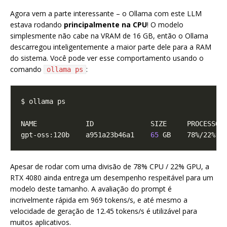
Agora vem a parte interessante – o Ollama com este LLM
estava rodando
principalmente na CPU
! O modelo
simplesmente não cabe na VRAM de 16 GB, então o Ollama
descarregou inteligentemente a maior parte dele para a RAM
do sistema. Você pode ver esse comportamento usando o
comando
:
ollama ps
gpt-oss:120b    a951a23b46a1    
65
 GB    78%/22% C
Apesar de rodar com uma divisão de 78% CPU / 22% GPU, a
RTX 4080 ainda entrega um desempenho respeitável para um
modelo deste tamanho. A avaliação do prompt é
incrivelmente rápida em 969 tokens/s, e até mesmo a
velocidade de geração de 12.45 tokens/s é utilizável para
muitos aplicativos.