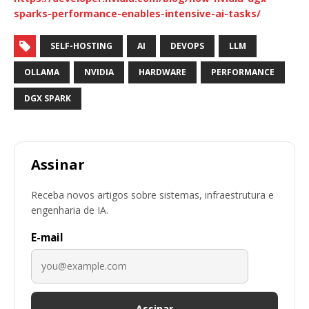
sparks-performance-enables-intensive-ai-tasks/
SELF-HOSTING
AI
DEVOPS
LLM
OLLAMA
NVIDIA
HARDWARE
PERFORMANCE
DGX SPARK
Assinar
Receba novos artigos sobre sistemas, infraestrutura e
engenharia de IA.
E-mail
Assinar