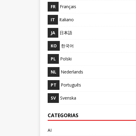
FR
Français
IT
Italiano
JA
日本語
KO
한국어
PL
Polski
NL
Nederlands
PT
Português
SV
Svenska
CATEGORIAS
AI