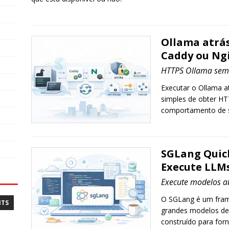
Ollama atrá
Caddy ou Ng
HTTPS Ollama sem 
Executar o Ollama a
simples de obter HT
comportamento de st
SGLang Quick
Execute LLMs
Execute modelos a
O SGLang é um fram
NTS
grandes modelos de
construído para forn