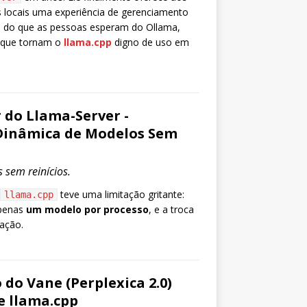
 locais uma experiência de gerenciamento
 do que as pessoas esperam do Ollama,
l que tornam o
llama.cpp
digno de uso em
do Llama-Server -
inâmica de Modelos Sem
s sem reinícios.
teve uma limitação gritante:
llama.cpp
apenas
um modelo por processo
, e a troca
zação.
 do Vane (Perplexica 2.0)
e llama.cpp