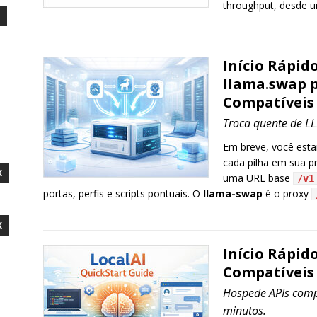
throughput, desde um
Início Rápid
llama.swap 
Compatíveis
Troca quente de LLM
Em breve, você esta
cada pilha em sua pr
X
uma URL base
/v1
portas, perfis e scripts pontuais. O
llama-swap
é o proxy
X
Início Rápid
Compatíveis
Hospede APIs comp
minutos.