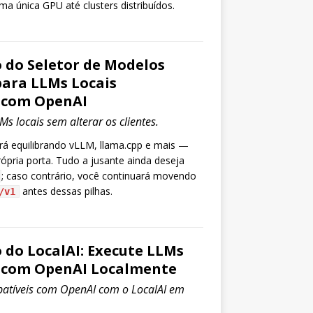
a única GPU até clusters distribuídos.
o do Seletor de Modelos
para LLMs Locais
 com OpenAI
s locais sem alterar os clientes.
rá equilibrando vLLM, llama.cpp e mais —
ópria porta. Tudo a jusante ainda deseja
; caso contrário, você continuará movendo
antes dessas pilhas.
/v1
o do LocalAI: Execute LLMs
 com OpenAI Localmente
atíveis com OpenAI com o LocalAI em