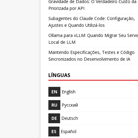
Gravidade de Dados: O Verdadeiro Custo da 
Priorizada por API
Subagentes do Claude Code: Configuração,
Ajustes e Quando Utilizá-los
Ollama para vLLM: Quando Migrar Seu Servi
Local de LLM
Mantendo Especificações, Testes e Código
Sincronizados no Desenvolvimento de IA
LÍNGUAS
EN
English
RU
Русский
DE
Deutsch
ES
Español