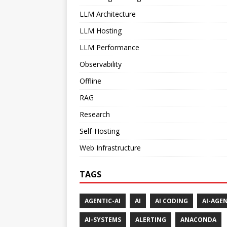
LLM Architecture
LLM Hosting
LLM Performance
Observability
Offline
RAG
Research
Self-Hosting
Web Infrastructure
TAGS
AGENTIC-AI
AI
AI CODING
AI-AGE
AI-SYSTEMS
ALERTING
ANACONDA