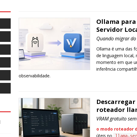
Ollama para
Servidor Loc
Quando migrar do
Ollama é uma das f
de linguagem local,
momento em que um 
inferência comparti
observabilidade.
Descarregar
roteador lla
VRAM gratuito sem
:
o modo roteador d
úteis no
llama-se