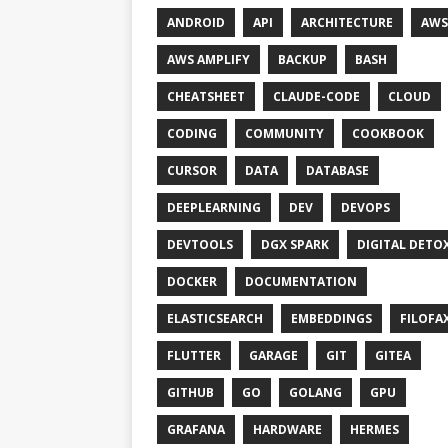
ANDROID
API
ARCHITECTURE
AWS
AWS AMPLIFY
BACKUP
BASH
CHEATSHEET
CLAUDE-CODE
CLOUD
CODING
COMMUNITY
COOKBOOK
CURSOR
DATA
DATABASE
DEEPLEARNING
DEV
DEVOPS
DEVTOOLS
DGX SPARK
DIGITAL DETO
DOCKER
DOCUMENTATION
ELASTICSEARCH
EMBEDDINGS
FILOFA
FLUTTER
GARAGE
GIT
GITEA
GITHUB
GO
GOLANG
GPU
GRAFANA
HARDWARE
HERMES