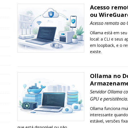
Acesso remot
ou WireGuard
Acesso remoto ao 
Ollama está em se
local: a CLI e seus
em loopback, e o re
existe.
Ollama no D
Armazenamen
Servidor Ollama c
GPU e persistência
Ollama funciona mu
interessante quando
estável, versões fi
que está disponível ou não.