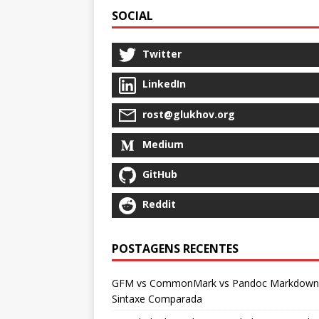
SOCIAL
Twitter
LinkedIn
rost@glukhov.org
Medium
GitHub
Reddit
POSTAGENS RECENTES
GFM vs CommonMark vs Pandoc Markdown
Sintaxe Comparada