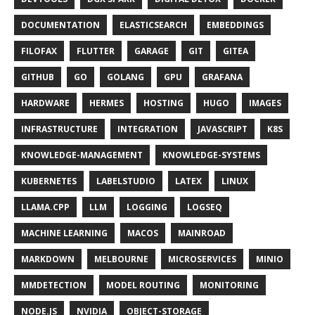
DOCUMENTATION
ELASTICSEARCH
EMBEDDINGS
FILOFAX
FLUTTER
GARAGE
GIT
GITEA
GITHUB
GO
GOLANG
GPU
GRAFANA
HARDWARE
HERMES
HOSTING
HUGO
IMAGES
INFRASTRUCTURE
INTEGRATION
JAVASCRIPT
K8S
KNOWLEDGE-MANAGEMENT
KNOWLEDGE-SYSTEMS
KUBERNETES
LABELSTUDIO
LATEX
LINUX
LLAMA.CPP
LLM
LOGGING
LOGSEQ
MACHINE LEARNING
MACOS
MAINROAD
MARKDOWN
MELBOURNE
MICROSERVICES
MINIO
MMDETECTION
MODEL ROUTING
MONITORING
NODE.JS
NVIDIA
OBJECT-STORAGE