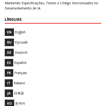
Mantendo Especificações, Testes e Código Sincronizados no
Desenvolvimento de IA
LÍNGUAS
EN
English
RU
Русский
DE
Deutsch
ES
Español
FR
Français
IT
Italiano
JA
日本語
KO
한국어