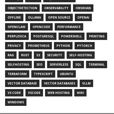
OBJECTDETECTION
OBSERVABILITY
OBSIDIAN
OFFLINE
OLLAMA
OPEN SOURCE
OPENAI
OPENCLAW
OPENCODE
PERFORMANCE
PERPLEXICA
POSTGRESQL
POWERSHELL
PRINTING
PRIVACY
PROMETHEUS
PYTHON
PYTORCH
RAG
RUST
S3
SECURITY
SELF-HOSTING
SELFHOSTING
SEO
SERVERLESS
SQL
TERMINAL
TERRAFORM
TYPESCRIPT
UBUNTU
VECTOR DATABASE
VECTOR DATABASES
VLLM
VS CODE
VSCODE
WEB HOSTING
WIKI
WINDOWS