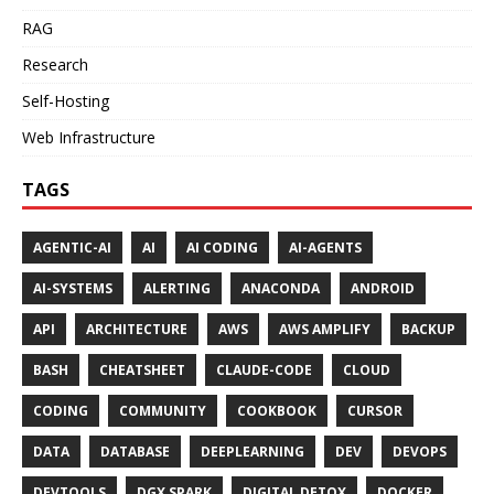
RAG
Research
Self-Hosting
Web Infrastructure
TAGS
AGENTIC-AI
AI
AI CODING
AI-AGENTS
AI-SYSTEMS
ALERTING
ANACONDA
ANDROID
API
ARCHITECTURE
AWS
AWS AMPLIFY
BACKUP
BASH
CHEATSHEET
CLAUDE-CODE
CLOUD
CODING
COMMUNITY
COOKBOOK
CURSOR
DATA
DATABASE
DEEPLEARNING
DEV
DEVOPS
DEVTOOLS
DGX SPARK
DIGITAL DETOX
DOCKER