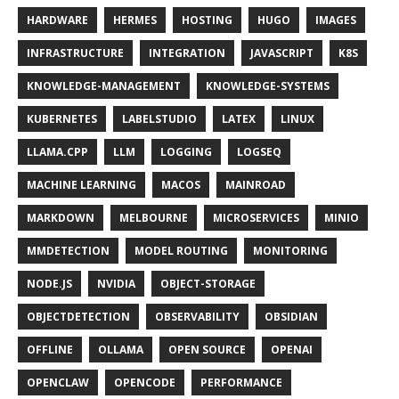
HARDWARE
HERMES
HOSTING
HUGO
IMAGES
INFRASTRUCTURE
INTEGRATION
JAVASCRIPT
K8S
KNOWLEDGE-MANAGEMENT
KNOWLEDGE-SYSTEMS
KUBERNETES
LABELSTUDIO
LATEX
LINUX
LLAMA.CPP
LLM
LOGGING
LOGSEQ
MACHINE LEARNING
MACOS
MAINROAD
MARKDOWN
MELBOURNE
MICROSERVICES
MINIO
MMDETECTION
MODEL ROUTING
MONITORING
NODE.JS
NVIDIA
OBJECT-STORAGE
OBJECTDETECTION
OBSERVABILITY
OBSIDIAN
OFFLINE
OLLAMA
OPEN SOURCE
OPENAI
OPENCLAW
OPENCODE
PERFORMANCE