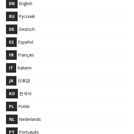
EN
English
RU
Русский
DE
Deutsch
ES
Español
FR
Français
IT
Italiano
JA
日本語
KO
한국어
PL
Polski
NL
Nederlands
PT
Português