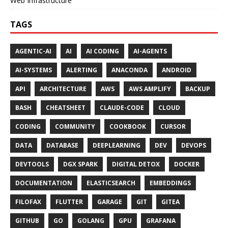
Web Infrastructure
TAGS
AGENTIC-AI
AI
AI CODING
AI-AGENTS
AI-SYSTEMS
ALERTING
ANACONDA
ANDROID
API
ARCHITECTURE
AWS
AWS AMPLIFY
BACKUP
BASH
CHEATSHEET
CLAUDE-CODE
CLOUD
CODING
COMMUNITY
COOKBOOK
CURSOR
DATA
DATABASE
DEEPLEARNING
DEV
DEVOPS
DEVTOOLS
DGX SPARK
DIGITAL DETOX
DOCKER
DOCUMENTATION
ELASTICSEARCH
EMBEDDINGS
FILOFAX
FLUTTER
GARAGE
GIT
GITEA
GITHUB
GO
GOLANG
GPU
GRAFANA