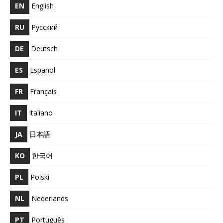
EN
English
RU
Русский
DE
Deutsch
ES
Español
FR
Français
IT
Italiano
JA
日本語
KO
한국어
PL
Polski
NL
Nederlands
PT
Português