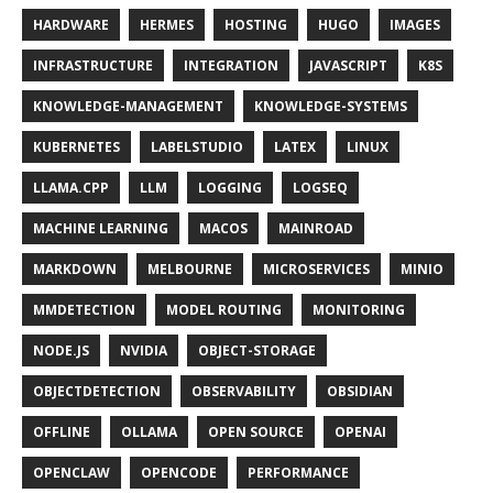
HARDWARE
HERMES
HOSTING
HUGO
IMAGES
INFRASTRUCTURE
INTEGRATION
JAVASCRIPT
K8S
KNOWLEDGE-MANAGEMENT
KNOWLEDGE-SYSTEMS
KUBERNETES
LABELSTUDIO
LATEX
LINUX
LLAMA.CPP
LLM
LOGGING
LOGSEQ
MACHINE LEARNING
MACOS
MAINROAD
MARKDOWN
MELBOURNE
MICROSERVICES
MINIO
MMDETECTION
MODEL ROUTING
MONITORING
NODE.JS
NVIDIA
OBJECT-STORAGE
OBJECTDETECTION
OBSERVABILITY
OBSIDIAN
OFFLINE
OLLAMA
OPEN SOURCE
OPENAI
OPENCLAW
OPENCODE
PERFORMANCE