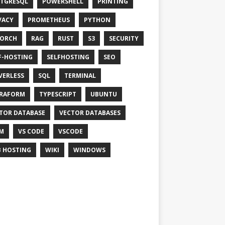
TGRESQL
POWERSHELL
PRINTING
VACY
PROMETHEUS
PYTHON
TORCH
RAG
RUST
S3
SECURITY
F-HOSTING
SELFHOSTING
SEO
VERLESS
SQL
TERMINAL
RAFORM
TYPESCRIPT
UBUNTU
TOR DATABASE
VECTOR DATABASES
M
VS CODE
VSCODE
 HOSTING
WIKI
WINDOWS