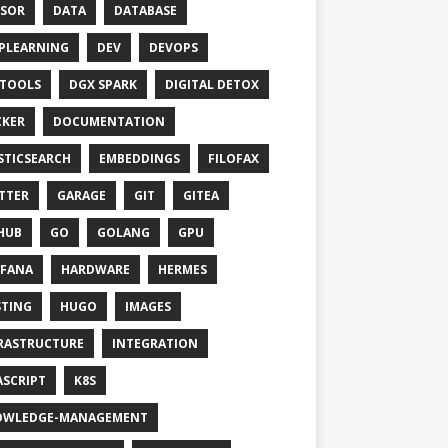
SOR
DATA
DATABASE
PLEARNING
DEV
DEVOPS
TOOLS
DGX SPARK
DIGITAL DETOX
KER
DOCUMENTATION
STICSEARCH
EMBEDDINGS
FILOFAX
TTER
GARAGE
GIT
GITEA
HUB
GO
GOLANG
GPU
FANA
HARDWARE
HERMES
TING
HUGO
IMAGES
RASTRUCTURE
INTEGRATION
ASCRIPT
K8S
OWLEDGE-MANAGEMENT