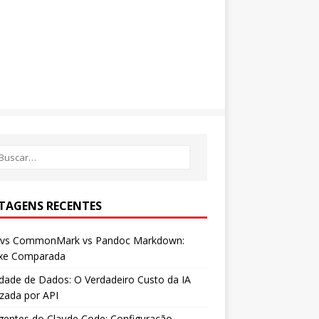
TAGENS RECENTES
vs CommonMark vs Pandoc Markdown:
axe Comparada
dade de Dados: O Verdadeiro Custo da IA
izada por API
entes do Claude Code: Configuração,