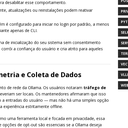
POS
ra desabilitar esse comportamento.
e, atualizações ou reinstalações podem reativar
PRI
PY
m é configurado para iniciar no login por padrão, a menos
iante apenas de CLI.
SEL
ina de inicialização do seu sistema sem consentimento
SER
o corrói a confiança do usuário e cria atrito para aqueles
TER
VEC
etria e Coleta de Dados
VLL
WEB
nto de rede da Ollama. Os usuários notaram
tráfego de
eriam ser locais. Os mantenedores afirmaram que isso
 não a entradas do usuário — mas não há uma simples opção
 experiência estritamente offline.
mo uma ferramenta local e focada em privacidade, essa
 e opções de opt-out são essenciais se a Ollama deseja