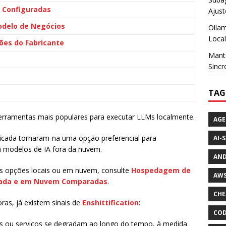
l Configuradas
Ajust
odelo de Negócios
Ollam
Loca
rões do Fabricante
Mante
Sincr
TAG
rramentas mais populares para executar LLMs localmente.
AGE
ficada tornaram-na uma opção preferencial para
AI-
 modelos de IA fora da nuvem.
AND
as opções locais ou em nuvem, consulte
Hospedagem de
AWS
edada e em Nuvem Comparadas
.
CHE
as, já existem sinais de
Enshittification
:
COD
es ou serviços se degradam ao longo do tempo, à medida