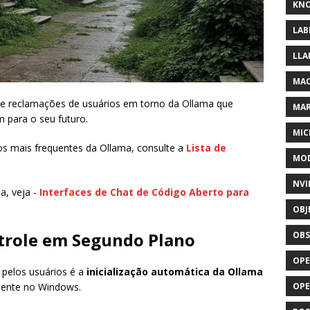
KNO
LAB
LLA
MAC
s e reclamações de usuários em torno da Ollama que
MA
 para o seu futuro.
MIC
s mais frequentes da Ollama, consulte a
Lista de
MOD
NVI
a, veja -
Interfaces de Chat de Código Aberto para
OBJ
ntrole em Segundo Plano
OBS
OPE
 pelos usuários é a
inicialização automática da Ollama
mente no Windows.
OP