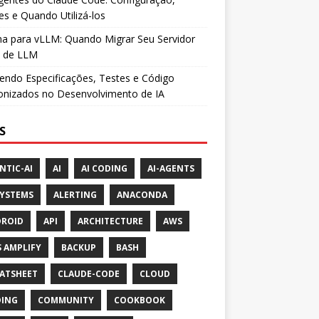
es e Quando Utilizá-los
a para vLLM: Quando Migrar Seu Servidor
l de LLM
ndo Especificações, Testes e Código
onizados no Desenvolvimento de IA
S
NTIC-AI
AI
AI CODING
AI-AGENTS
SYSTEMS
ALERTING
ANACONDA
ROID
API
ARCHITECTURE
AWS
 AMPLIFY
BACKUP
BASH
ATSHEET
CLAUDE-CODE
CLOUD
ING
COMMUNITY
COOKBOOK