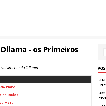
 Ollama - os Primeiros
envolvimento do Ollama
POS
GFM 
Sint
ndo Plano
Gravi
a de Dados
Prior
vo Motor
Subag