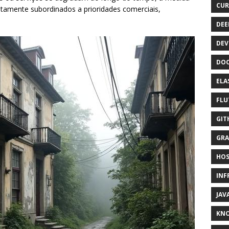
CUR
ntamente subordinados a prioridades comerciais,
DEE
DEV
DOC
ELA
FLU
GIT
GRA
HOS
INF
JAV
KN