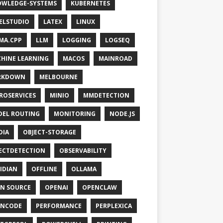
WLEDGE-SYSTEMS
KUBERNETES
ELSTUDIO
LATEX
LINUX
MA.CPP
LLM
LOGGING
LOGSEQ
HINE LEARNING
MACOS
MAINROAD
RKDOWN
MELBOURNE
ROSERVICES
MINIO
MMDETECTION
EL ROUTING
MONITORING
NODE.JS
DIA
OBJECT-STORAGE
ECTDETECTION
OBSERVABILITY
IDIAN
OFFLINE
OLLAMA
N SOURCE
OPENAI
OPENCLAW
ENCODE
PERFORMANCE
PERPLEXICA