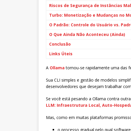
Riscos de Segurança de Instâncias Ma
Turbo: Monetização e Mudanças no M
O Padrão: Controle do Usuário vs. Pad
O Que Ainda Não Aconteceu (Ainda)
Conclusão
Links Úteis
A
Ollama
tornou-se rapidamente uma das fe
Sua CLI simples e gestão de modelos simpli
desenvolvedores que desejam trabalhar com
Se você está pesando a Ollama contra outr
LLM: Infraestrutura Local, Auto-Hosp
Mas, como em muitas plataformas promissor
o processo gradual pelo qual softwar