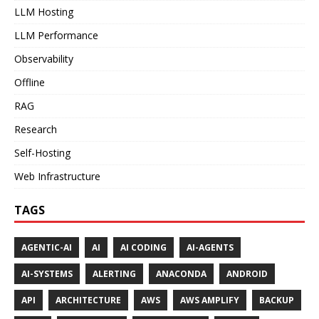
LLM Hosting
LLM Performance
Observability
Offline
RAG
Research
Self-Hosting
Web Infrastructure
TAGS
AGENTIC-AI
AI
AI CODING
AI-AGENTS
AI-SYSTEMS
ALERTING
ANACONDA
ANDROID
API
ARCHITECTURE
AWS
AWS AMPLIFY
BACKUP