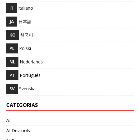
IT
Italiano
JA
日本語
KO
한국어
PL
Polski
NL
Nederlands
PT
Português
SV
Svenska
CATEGORIAS
AI
AI Devtools