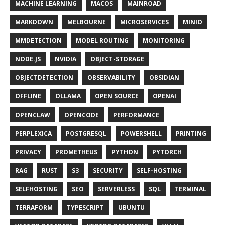
MACHINE LEARNING
MACOS
MAINROAD
MARKDOWN
MELBOURNE
MICROSERVICES
MINIO
MMDETECTION
MODEL ROUTING
MONITORING
NODE.JS
NVIDIA
OBJECT-STORAGE
OBJECTDETECTION
OBSERVABILITY
OBSIDIAN
OFFLINE
OLLAMA
OPEN SOURCE
OPENAI
OPENCLAW
OPENCODE
PERFORMANCE
PERPLEXICA
POSTGRESQL
POWERSHELL
PRINTING
PRIVACY
PROMETHEUS
PYTHON
PYTORCH
RAG
RUST
S3
SECURITY
SELF-HOSTING
SELFHOSTING
SEO
SERVERLESS
SQL
TERMINAL
TERRAFORM
TYPESCRIPT
UBUNTU