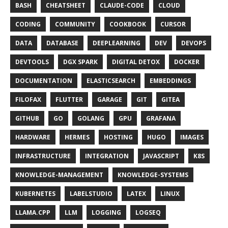
BASH
CHEATSHEET
CLAUDE-CODE
CLOUD
CODING
COMMUNITY
COOKBOOK
CURSOR
DATA
DATABASE
DEEPLEARNING
DEV
DEVOPS
DEVTOOLS
DGX SPARK
DIGITAL DETOX
DOCKER
DOCUMENTATION
ELASTICSEARCH
EMBEDDINGS
FILOFAX
FLUTTER
GARAGE
GIT
GITEA
GITHUB
GO
GOLANG
GPU
GRAFANA
HARDWARE
HERMES
HOSTING
HUGO
IMAGES
INFRASTRUCTURE
INTEGRATION
JAVASCRIPT
K8S
KNOWLEDGE-MANAGEMENT
KNOWLEDGE-SYSTEMS
KUBERNETES
LABELSTUDIO
LATEX
LINUX
LLAMA.CPP
LLM
LOGGING
LOGSEQ