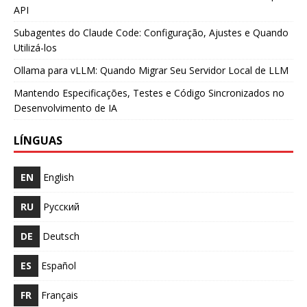
API
Subagentes do Claude Code: Configuração, Ajustes e Quando
Utilizá-los
Ollama para vLLM: Quando Migrar Seu Servidor Local de LLM
Mantendo Especificações, Testes e Código Sincronizados no
Desenvolvimento de IA
LÍNGUAS
EN
English
RU
Русский
DE
Deutsch
ES
Español
FR
Français