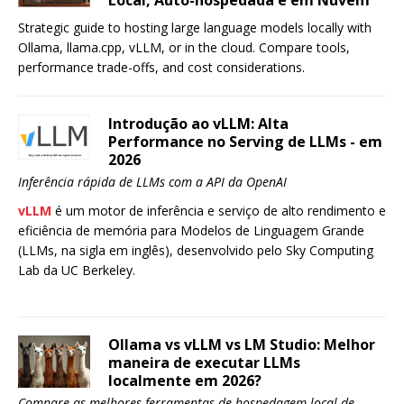
Local, Auto-hospedada e em Nuvem
Strategic guide to hosting large language models locally with
Ollama, llama.cpp, vLLM, or in the cloud. Compare tools,
performance trade-offs, and cost considerations.
Introdução ao vLLM: Alta
Performance no Serving de LLMs - em
2026
Inferência rápida de LLMs com a API da OpenAI
vLLM
é um motor de inferência e serviço de alto rendimento e
eficiência de memória para Modelos de Linguagem Grande
(LLMs, na sigla em inglês), desenvolvido pelo Sky Computing
Lab da UC Berkeley.
Ollama vs vLLM vs LM Studio: Melhor
maneira de executar LLMs
localmente em 2026?
Compare as melhores ferramentas de hospedagem local de