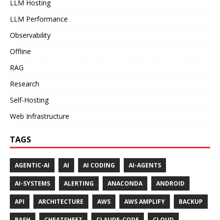
LLM Hosting
LLM Performance
Observability
Offline
RAG
Research
Self-Hosting
Web Infrastructure
TAGS
AGENTIC-AI
AI
AI CODING
AI-AGENTS
AI-SYSTEMS
ALERTING
ANACONDA
ANDROID
API
ARCHITECTURE
AWS
AWS AMPLIFY
BACKUP
BASH
CHEATSHEET
CLAUDE-CODE
CLOUD