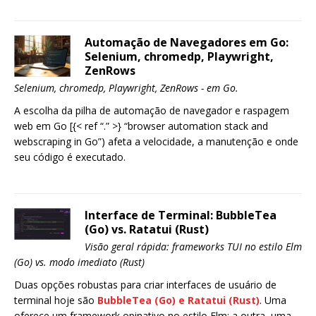
Automação de Navegadores em Go:
Selenium, chromedp, Playwright,
ZenRows
Selenium, chromedp, Playwright, ZenRows - em Go.
A escolha da pilha de automação de navegador e raspagem
web em Go [{< ref “.” >} “browser automation stack and
webscraping in Go”) afeta a velocidade, a manutenção e onde
seu código é executado.
Interface de Terminal: BubbleTea
(Go) vs. Ratatui (Rust)
Visão geral rápida: frameworks TUI no estilo Elm
(Go) vs. modo imediato (Rust)
Duas opções robustas para criar interfaces de usuário de
terminal hoje são
BubbleTea
(Go) e
Ratatui
(Rust)
. Uma
oferece um framework opinativo no estilo Elm; a outra, uma