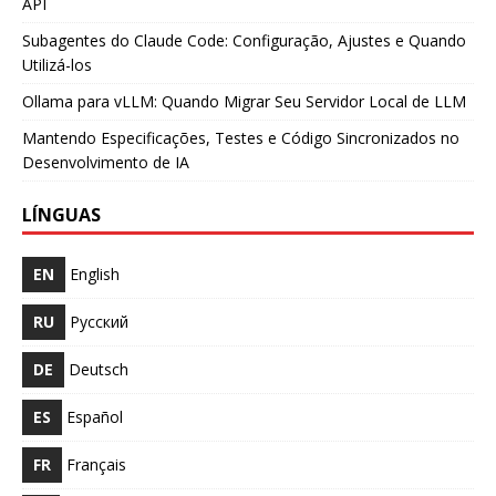
API
Subagentes do Claude Code: Configuração, Ajustes e Quando
Utilizá-los
Ollama para vLLM: Quando Migrar Seu Servidor Local de LLM
Mantendo Especificações, Testes e Código Sincronizados no
Desenvolvimento de IA
LÍNGUAS
EN
English
RU
Русский
DE
Deutsch
ES
Español
FR
Français