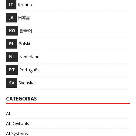
IT
Italiano
JA
日本語
KO
한국어
PL
Polski
NL
Nederlands
PT
Português
SV
Svenska
CATEGORIAS
AI
AI Devtools
AI Systems