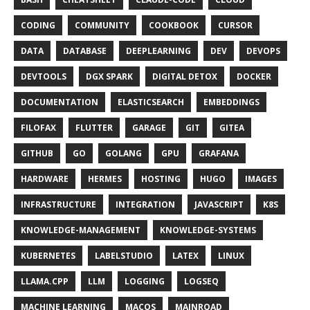
CODING
COMMUNITY
COOKBOOK
CURSOR
DATA
DATABASE
DEEPLEARNING
DEV
DEVOPS
DEVTOOLS
DGX SPARK
DIGITAL DETOX
DOCKER
DOCUMENTATION
ELASTICSEARCH
EMBEDDINGS
FILOFAX
FLUTTER
GARAGE
GIT
GITEA
GITHUB
GO
GOLANG
GPU
GRAFANA
HARDWARE
HERMES
HOSTING
HUGO
IMAGES
INFRASTRUCTURE
INTEGRATION
JAVASCRIPT
K8S
KNOWLEDGE-MANAGEMENT
KNOWLEDGE-SYSTEMS
KUBERNETES
LABELSTUDIO
LATEX
LINUX
LLAMA.CPP
LLM
LOGGING
LOGSEQ
MACHINE LEARNING
MACOS
MAINROAD