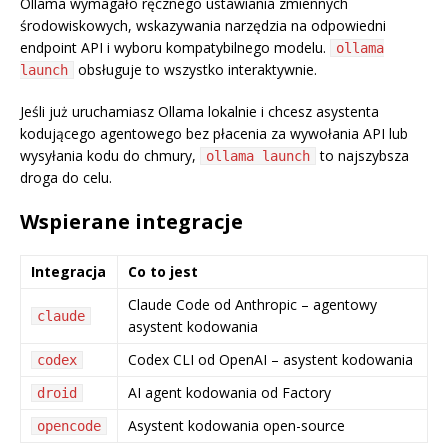
Ollama wymagało ręcznego ustawiania zmiennych
środowiskowych, wskazywania narzędzia na odpowiedni
endpoint API i wyboru kompatybilnego modelu.
ollama
obsługuje to wszystko interaktywnie.
launch
Jeśli już uruchamiasz Ollama lokalnie i chcesz asystenta
kodującego agentowego bez płacenia za wywołania API lub
wysyłania kodu do chmury,
to najszybsza
ollama launch
droga do celu.
Wspierane integracje
Integracja
Co to jest
Claude Code od Anthropic – agentowy
claude
asystent kodowania
Codex CLI od OpenAI – asystent kodowania
codex
AI agent kodowania od Factory
droid
Asystent kodowania open-source
opencode