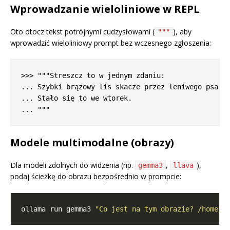
Wprowadzanie wieloliniowe w REPL
Oto otocz tekst potrójnymi cudzysłowami (
), aby
"""
wprowadzić wieloliniowy prompt bez wczesnego zgłoszenia:
>>> """Streszcz to w jednym zdaniu:

... Szybki brązowy lis skacze przez leniwego psa.

... Stało się to we wtorek.

Modele multimodalne (obrazy)
Dla modeli zdolnych do widzenia (np.
,
),
gemma3
llava
podaj ścieżkę do obrazu bezpośrednio w prompcie:
ollama run gemma3 
"Co jest na tym obrazie? /home/u