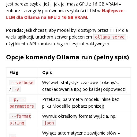
jest bardzo szybki. Jeśli, jak ja, masz GPU z 16 GB VRAM –
zobacz szczegóły porównania szybkości LLM w
Najlepsze
LLM dla Ollama na GPU z 16 GB VRAM
.
Porada:
Jeśli chcesz, aby model był dostępny przez HTTP dla
wielu aplikacji, uruchom serwer poleceniem
i
ollama serve
użyj klienta API zamiast długich sesji interaktywnych.
Opcje komendy Ollama run (pełny spis)
Flag
Opis
Wyświetl statystyki czasowe (tokeny/s,
--verbose
/
czas ładowania itp.) po każdej odpowiedzi
-v
Przekazuj parametry modelu inline bez
-p, --
pliku Modelfile (zobacz poniżej)
parameters
Wymuś określony format wyjścia, np.
--format
string
json
Wyłącz automatyczne zawijanie słów –
--