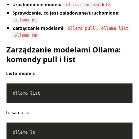
Uruchomienie modelu:
ollama run <model>
Sprawdzenie, co jest załadowane/uruchomione:
ollama ps
Zarządzanie modelami:
,
,
ollama pull
ollama list
ollama rm
Zarządzanie modelami Ollama:
komendy pull i list
Lista modeli:
to samo co: