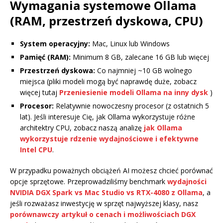
Wymagania systemowe Ollama
(RAM, przestrzeń dyskowa, CPU)
System operacyjny:
Mac, Linux lub Windows
Pamięć (RAM):
Minimum 8 GB, zalecane 16 GB lub więcej
Przestrzeń dyskowa:
Co najmniej ~10 GB wolnego
miejsca (pliki modeli mogą być naprawdę duże, zobacz
więcej tutaj
Przeniesienie modeli Ollama na inny dysk
)
Procesor:
Relatywnie nowoczesny procesor (z ostatnich 5
lat). Jeśli interesuje Cię, jak Ollama wykorzystuje różne
architektry CPU, zobacz naszą analizę
jak Ollama
wykorzystuje rdzenie wydajnościowe i efektywne
Intel CPU
.
W przypadku poważnych obciążeń AI możesz chcieć porównać
opcje sprzętowe. Przeprowadziliśmy benchmark
wydajności
NVIDIA DGX Spark vs Mac Studio vs RTX-4080 z Ollama
, a
jeśli rozważasz inwestycję w sprzęt najwyższej klasy, nasz
porównawczy artykuł o cenach i możliwościach DGX