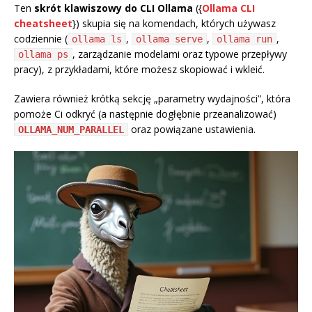
Ten
skrót klawiszowy do CLI Ollama
({
Ollama CLI
cheatsheet
}) skupia się na komendach, których używasz
codziennie (
,
,
,
ollama ls
ollama serve
ollama run
, zarządzanie modelami oraz typowe przepływy
ollama ps
pracy), z przykładami, które możesz skopiować i wkleić.
Zawiera również krótką sekcję „parametry wydajności”, która
pomoże Ci odkryć (a następnie dogłębnie przeanalizować)
oraz powiązane ustawienia.
OLLAMA_NUM_PARALLEL