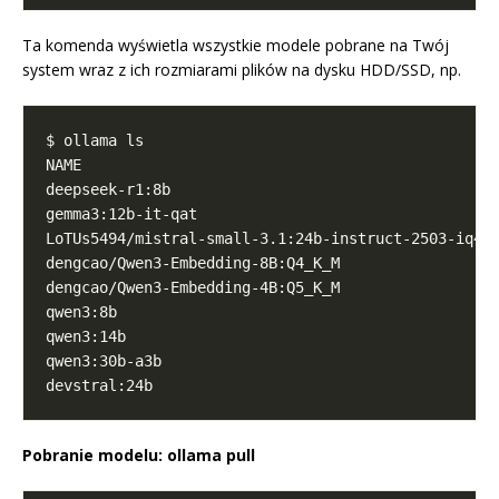
Ta komenda wyświetla wszystkie modele pobrane na Twój
system wraz z ich rozmiarami plików na dysku HDD/SSD, np.
deepseek-r1:8b                                    
gemma3:12b-it-qat                                 
LoTUs5494/mistral-small-3.1:24b-instruct-2503-iq4_
dengcao/Qwen3-Embedding-8B:Q4_K_M                 
dengcao/Qwen3-Embedding-4B:Q5_K_M                 
qwen3:8b                                          
qwen3:14b                                         
qwen3:30b-a3b                                     
devstral:24b                                      
Pobranie modelu: ollama pull