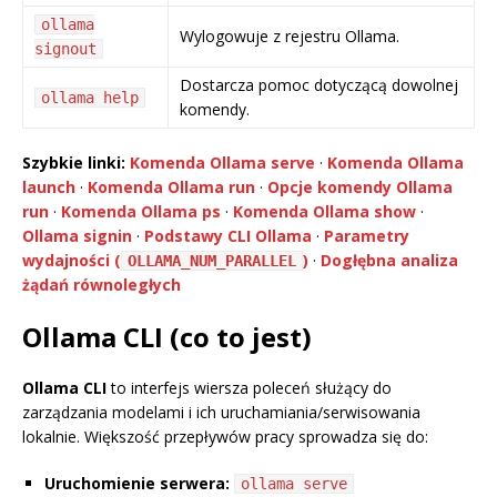
ollama
Wylogowuje z rejestru Ollama.
signout
Dostarcza pomoc dotyczącą dowolnej
ollama help
komendy.
Szybkie linki:
Komenda Ollama serve
·
Komenda Ollama
launch
·
Komenda Ollama run
·
Opcje komendy Ollama
run
·
Komenda Ollama ps
·
Komenda Ollama show
·
Ollama signin
·
Podstawy CLI Ollama
·
Parametry
wydajności (
)
·
Dogłębna analiza
OLLAMA_NUM_PARALLEL
żądań równoległych
Ollama CLI (co to jest)
Ollama CLI
to interfejs wiersza poleceń służący do
zarządzania modelami i ich uruchamiania/serwisowania
lokalnie. Większość przepływów pracy sprowadza się do:
Uruchomienie serwera:
ollama serve