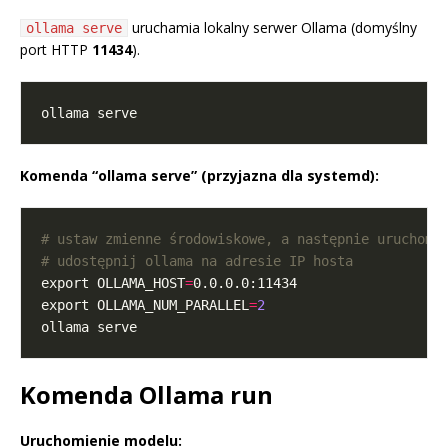
uruchamia lokalny serwer Ollama (domyślny
ollama serve
port HTTP
11434
).
Komenda “ollama serve” (przyjazna dla systemd):
# ustaw zmienne środowiskowe, a następnie uruchom 
# udostępnij ollama na adresie IP hosta
export OLLAMA_HOST
=
export OLLAMA_NUM_PARALLEL
=
2
Komenda Ollama run
Uruchomienie modelu: