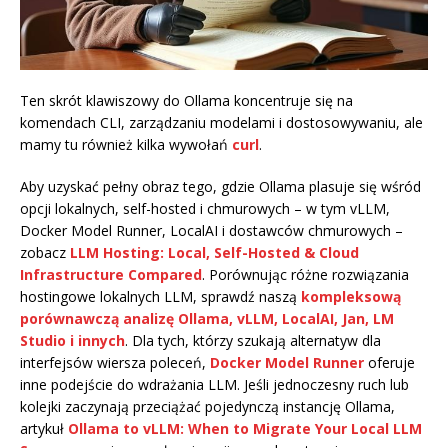
Ten skrót klawiszowy do Ollama koncentruje się na
komendach CLI, zarządzaniu modelami i dostosowywaniu, ale
mamy tu również kilka wywołań
curl
.
Aby uzyskać pełny obraz tego, gdzie Ollama plasuje się wśród
opcji lokalnych, self-hosted i chmurowych – w tym vLLM,
Docker Model Runner, LocalAI i dostawców chmurowych –
zobacz
LLM Hosting: Local, Self-Hosted & Cloud
Infrastructure Compared
. Porównując różne rozwiązania
hostingowe lokalnych LLM, sprawdź naszą
kompleksową
porównawczą analizę Ollama, vLLM, LocalAI, Jan, LM
Studio i innych
. Dla tych, którzy szukają alternatyw dla
interfejsów wiersza poleceń,
Docker Model Runner
oferuje
inne podejście do wdrażania LLM. Jeśli jednoczesny ruch lub
kolejki zaczynają przeciążać pojedynczą instancję Ollama,
artykuł
Ollama to vLLM: When to Migrate Your Local LLM