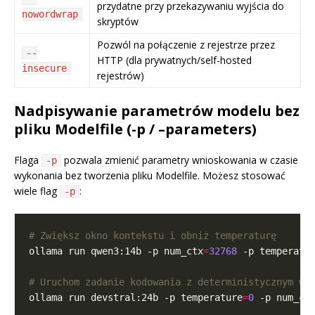
przydatne przy przekazywaniu wyjścia do
nowordwrap
skryptów
Pozwól na połączenie z rejestrze przez
--
HTTP (dla prywatnych/self-hosted
insecure
rejestrów)
Nadpisywanie parametrów modelu bez
pliku Modelfile (-p / –parameters)
Flaga
pozwala zmienić parametry wnioskowania w czasie
-p
wykonania bez tworzenia pliku Modelfile. Możesz stosować
wiele flag
:
-p
# Zwiększ okno kontekstu i obniż temperaturę
ollama run qwen3:14b -p num_ctx
=
32768
 -p temperatu
# Uruchom zadanie kodowania z deterministycznym wy
ollama run devstral:24b -p temperature
=
0
 -p num_ct