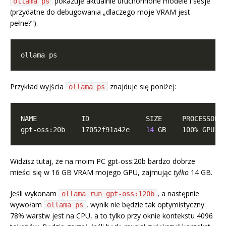
pokazuje aktualnie uruchomione modele i sesje
ollama ps
(przydatne do debugowania „dlaczego moje VRAM jest
pełne?”).
Przykład wyjścia
znajduje się poniżej:
ollama ps
gpt-oss:20b    17052f91a42e    
14
 GB    100% GPU  
Widzisz tutaj, że na moim PC gpt-oss:20b bardzo dobrze
mieści się w 16 GB VRAM mojego GPU, zajmując
tylko
14 GB.
Jeśli wykonam
, a następnie
ollama run gpt-oss:120b
wywołam
, wynik nie będzie tak optymistyczny:
ollama ps
78% warstw jest na CPU, a to tylko przy oknie kontekstu 4096