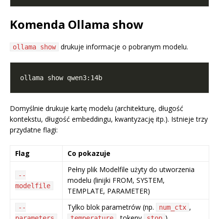
Komenda Ollama show
drukuje informacje o pobranym modelu.
ollama show
Domyślnie drukuje kartę modelu (architekturę, długość
kontekstu, długość embeddingu, kwantyzację itp.). Istnieje trzy
przydatne flagi:
Flag
Co pokazuje
Pełny plik Modelfile użyty do utworzenia
--
modelu (linijki FROM, SYSTEM,
modelfile
TEMPLATE, PARAMETER)
Tylko blok parametrów (np.
,
--
num_ctx
, tokeny
)
parameters
temperature
stop