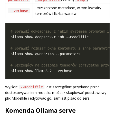
Rozszerzone metadane, w tym kształty
--verbose
tensorów i liczba warstw
# Sprawdź dokładnie, z jakim systemem promptem i s
# Sprawdź rozmiar okna kontekstu i inne parametry 
# Szczegóły na poziomie tensorów (przydatne przy d
Wyjście
jest szczególnie przydatne przed
--modelfile
dostosowywaniem modelu: możesz skopiować podstawowy
plik Modelfile i edytować go, zamiast pisać od zera.
Komenda Ollama serve