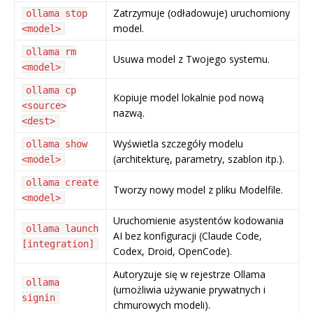
Zatrzymuje (odładowuje) uruchomiony
ollama stop
model.
<model>
ollama rm
Usuwa model z Twojego systemu.
<model>
ollama cp
Kopiuje model lokalnie pod nową
<source>
nazwą.
<dest>
Wyświetla szczegóły modelu
ollama show
(architekturę, parametry, szablon itp.).
<model>
ollama create
Tworzy nowy model z pliku Modelfile.
<model>
Uruchomienie asystentów kodowania
ollama launch
AI bez konfiguracji (Claude Code,
[integration]
Codex, Droid, OpenCode).
Autoryzuje się w rejestrze Ollama
ollama
(umożliwia używanie prywatnych i
signin
chmurowych modeli).