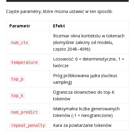
Częste parametry, które można ustawić w ten sposób:
Parametr
Efekt
Rozmiar okna kontekstu w tokenach
(domyślnie zależny od modelu,
num_ctx
często 2048–4096)
Losowość: 0 = deterministyczne, 1 =
temperature
twórcze
Próg próbkowania jądra (nucleus
top_p
sampling)
Ogranicza słownictwo do top-K
top_k
tokenów
Maksymalna liczba generowanych
num_predict
tokenów (-1 = nieograniczone)
Kara za powtarzanie tokenów
repeat_penalty