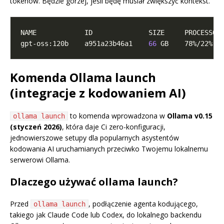
tokenów. Będzie gorzej, jeśli będę musiał zwiększyć kontekst.
gpt-oss:120b    a951a23b46a1    
66
 GB    78%/22% C
Komenda Ollama launch
(integracje z kodowaniem AI)
to komenda wprowadzona w
Ollama v0.15
ollama launch
(styczeń 2026)
, która daje Ci zero-konfiguracji,
jednowierszowe setupy dla popularnych asystentów
kodowania AI uruchamianych przeciwko Twojemu lokalnemu
serwerowi Ollama.
Dlaczego używać ollama launch?
Przed
, podłączenie agenta kodującego,
ollama launch
takiego jak Claude Code lub Codex, do lokalnego backendu