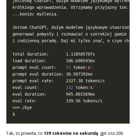
prompt eval count:    
71
 token
(
s
)
eval count:           
132
 token
(
s
)
Tak, to prawda, to
139 tokenów na sekundę
. gpt-oss:20b