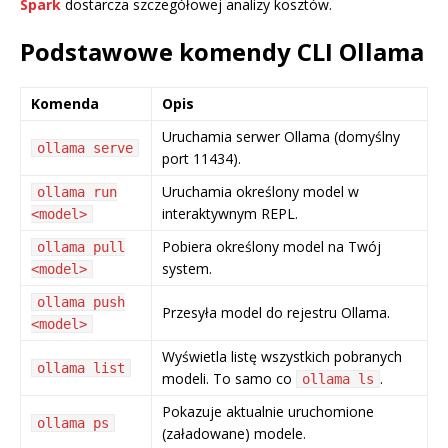
Spark
dostarcza szczegółowej analizy kosztów.
Podstawowe komendy CLI Ollama
Komenda
Opis
Uruchamia serwer Ollama (domyślny
ollama serve
port 11434).
Uruchamia określony model w
ollama run
interaktywnym REPL.
<model>
Pobiera określony model na Twój
ollama pull
system.
<model>
ollama push
Przesyła model do rejestru Ollama.
<model>
Wyświetla listę wszystkich pobranych
ollama list
modeli. To samo co
.
ollama ls
Pokazuje aktualnie uruchomione
ollama ps
(załadowane) modele.