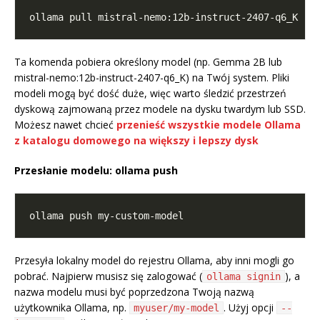
Ta komenda pobiera określony model (np. Gemma 2B lub
mistral-nemo:12b-instruct-2407-q6_K) na Twój system. Pliki
modeli mogą być dość duże, więc warto śledzić przestrzeń
dyskową zajmowaną przez modele na dysku twardym lub SSD.
Możesz nawet chcieć
przenieść wszystkie modele Ollama
z katalogu domowego na większy i lepszy dysk
Przesłanie modelu: ollama push
Przesyła lokalny model do rejestru Ollama, aby inni mogli go
pobrać. Najpierw musisz się zalogować (
), a
ollama signin
nazwa modelu musi być poprzedzona Twoją nazwą
użytkownika Ollama, np.
. Użyj opcji
myuser/my-model
--