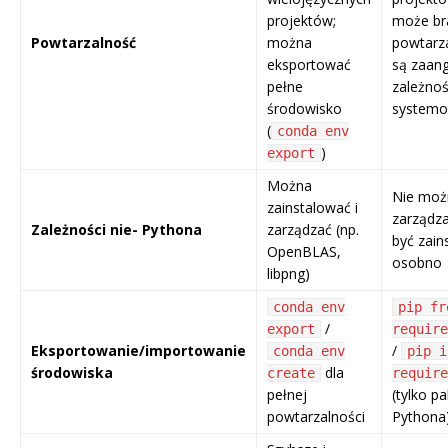
projektów;
może br
Powtarzalność
można
powtarza
eksportować
są zaan
pełne
zależnoś
środowisko
system
(
conda env
)
export
Można
Nie moż
zainstalować i
zarządz
Zależności nie- Pythona
zarządzać (np.
być zain
OpenBLAS,
osobno
libpng)
conda env
pip fr
/
export
require
Eksportowanie/importowanie
/
conda env
pip i
środowiska
dla
create
require
pełnej
(tylko pa
powtarzalności
Pythona