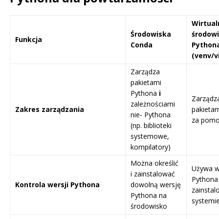
Wirtual
Środowiska
środow
Funkcja
Conda
Python
(venv/v
Zarządza
pakietami
Pythona
i
Zarządza
zależnościami
Zakres zarządzania
pakieta
nie- Pythona
za pom
(np. biblioteki
systemowe,
kompilatory)
Można określić
Używa w
i zainstalować
Pythona
Kontrola wersji Pythona
dowolną wersję
zainstal
Pythona na
systemi
środowisko