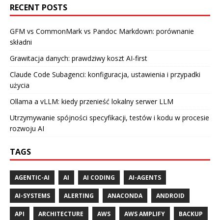
RECENT POSTS
GFM vs CommonMark vs Pandoc Markdown: porównanie
składni
Grawitacja danych: prawdziwy koszt AI-first
Claude Code Subagenci: konfiguracja, ustawienia i przypadki
użycia
Ollama a vLLM: kiedy przenieść lokalny serwer LLM
Utrzymywanie spójności specyfikacji, testów i kodu w procesie
rozwoju AI
TAGS
AGENTIC-AI
AI
AI CODING
AI-AGENTS
AI-SYSTEMS
ALERTING
ANACONDA
ANDROID
API
ARCHITECTURE
AWS
AWS AMPLIFY
BACKUP