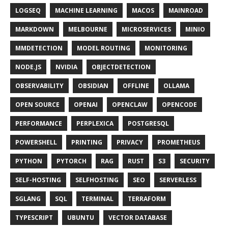
LOGSEQ
MACHINE LEARNING
MACOS
MAINROAD
MARKDOWN
MELBOURNE
MICROSERVICES
MINIO
MMDETECTION
MODEL ROUTING
MONITORING
NODE.JS
NVIDIA
OBJECTDETECTION
OBSERVABILITY
OBSIDIAN
OFFLINE
OLLAMA
OPEN SOURCE
OPENAI
OPENCLAW
OPENCODE
PERFORMANCE
PERPLEXICA
POSTGRESQL
POWERSHELL
PRINTING
PRIVACY
PROMETHEUS
PYTHON
PYTORCH
RAG
RUST
S3
SECURITY
SELF-HOSTING
SELFHOSTING
SEO
SERVERLESS
SGLANG
SQL
TERMINAL
TERRAFORM
TYPESCRIPT
UBUNTU
VECTOR DATABASE