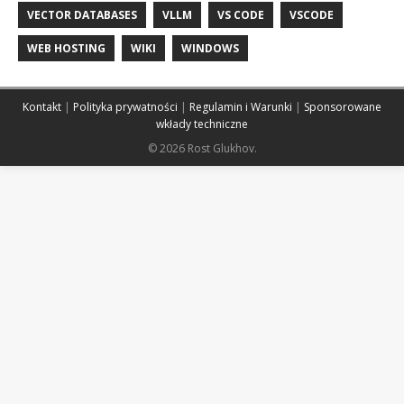
VECTOR DATABASES
VLLM
VS CODE
VSCODE
WEB HOSTING
WIKI
WINDOWS
Kontakt
|
Polityka prywatności
|
Regulamin i Warunki
|
Sponsorowane
wkłady techniczne
© 2026 Rost Glukhov.