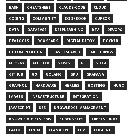
BASH
CHEATSHEET
CLAUDE-CODE
CLOUD
CODING
COMMUNITY
COOKBOOK
CURSOR
DATA
DATABASE
DEEPLEARNING
DEV
DEVOPS
DEVTOOLS
DGX SPARK
DIGITAL DETOX
DOCKER
DOCUMENTATION
ELASTICSEARCH
EMBEDDINGS
FILOFAX
FLUTTER
GARAGE
GIT
GITEA
GITHUB
GO
GOLANG
GPU
GRAFANA
GRAPHQL
HARDWARE
HERMES
HOSTING
HUGO
IMAGES
INFRASTRUCTURE
INTEGRATION
JAVASCRIPT
K8S
KNOWLEDGE-MANAGEMENT
KNOWLEDGE-SYSTEMS
KUBERNETES
LABELSTUDIO
LATEX
LINUX
LLAMA.CPP
LLM
LOGGING