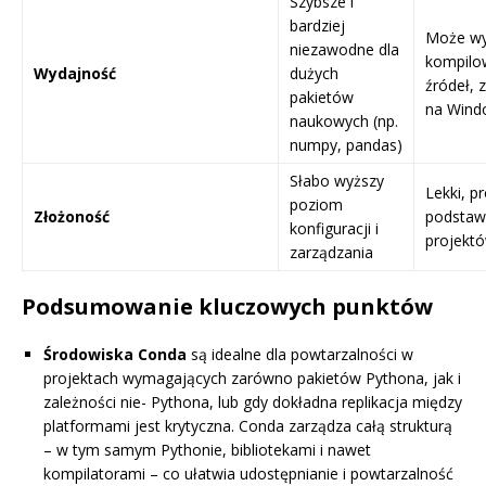
Szybsze i
bardziej
Może w
niezawodne dla
kompilo
Wydajność
dużych
źródeł, 
pakietów
na Wind
naukowych (np.
numpy, pandas)
Słabo wyższy
Lekki, p
poziom
Złożoność
podsta
konfiguracji i
projekt
zarządzania
Podsumowanie kluczowych punktów
Środowiska Conda
są idealne dla powtarzalności w
projektach wymagających zarówno pakietów Pythona, jak i
zależności nie- Pythona, lub gdy dokładna replikacja między
platformami jest krytyczna. Conda zarządza całą strukturą
– w tym samym Pythonie, bibliotekami i nawet
kompilatorami – co ułatwia udostępnianie i powtarzalność