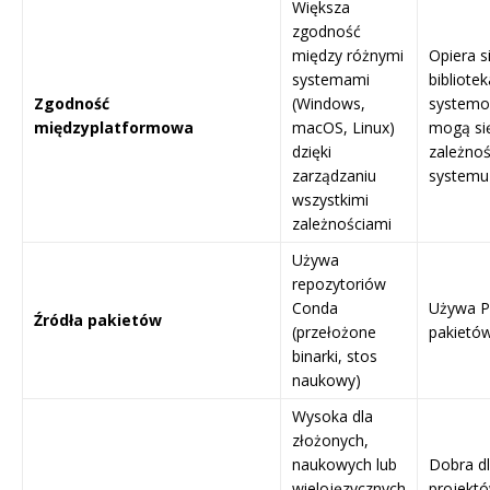
Większa
zgodność
między różnymi
Opiera s
systemami
bibliote
Zgodność
(Windows,
systemo
międzyplatformowa
macOS, Linux)
mogą się
dzięki
zależnoś
zarządzaniu
systemu
wszystkimi
zależnościami
Używa
repozytoriów
Conda
Używa Py
Źródła pakietów
(przełożone
pakietó
binarki, stos
naukowy)
Wysoka dla
złożonych,
naukowych lub
Dobra dl
wielojęzycznych
projekt