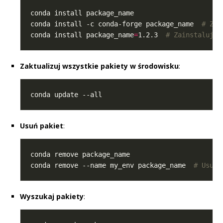
conda install -c conda-forge package_name  
# Zai
conda install package_name
=
1.2.3  
# Zainstaluj k
Zaktualizuj wszystkie pakiety w środowisku
:
Usuń pakiet
:
conda remove --name my_env package_name  
# Usuń 
Wyszukaj pakiety
: