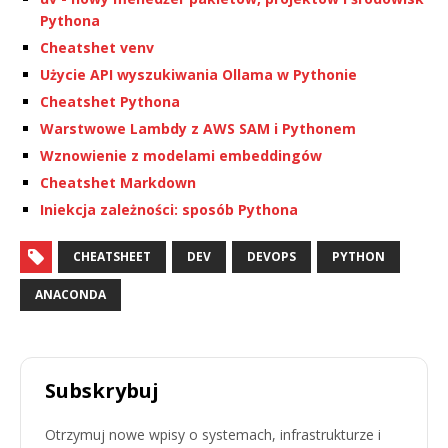
Pythona
Cheatshet venv
Użycie API wyszukiwania Ollama w Pythonie
Cheatshet Pythona
Warstwowe Lambdy z AWS SAM i Pythonem
Wznowienie z modelami embeddingów
Cheatshet Markdown
Iniekcja zależności: sposób Pythona
CHEATSHEET
DEV
DEVOPS
PYTHON
ANACONDA
Subskrybuj
Otrzymuj nowe wpisy o systemach, infrastrukturze i