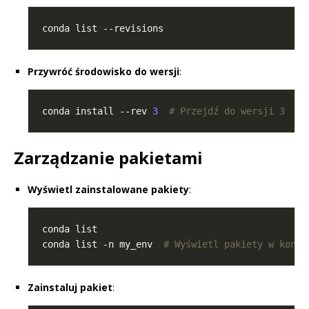
Przywróć środowisko do wersji
:
conda install --rev 
3
# Przejdź do wersji 3
Zarządzanie pakietami
Wyświetl zainstalowane pakiety
:
conda list -n my_env  
# Wyświetl pakiety w konkr
Zainstaluj pakiet
: