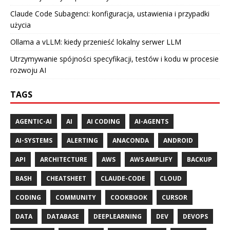
Claude Code Subagenci: konfiguracja, ustawienia i przypadki
użycia
Ollama a vLLM: kiedy przenieść lokalny serwer LLM
Utrzymywanie spójności specyfikacji, testów i kodu w procesie
rozwoju AI
TAGS
AGENTIC-AI
AI
AI CODING
AI-AGENTS
AI-SYSTEMS
ALERTING
ANACONDA
ANDROID
API
ARCHITECTURE
AWS
AWS AMPLIFY
BACKUP
BASH
CHEATSHEET
CLAUDE-CODE
CLOUD
CODING
COMMUNITY
COOKBOOK
CURSOR
DATA
DATABASE
DEEPLEARNING
DEV
DEVOPS