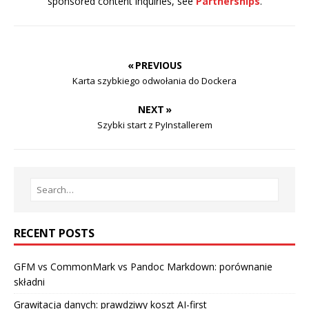
sponsored content inquiries, see
Partnerships
.
« PREVIOUS
Karta szybkiego odwołania do Dockera
NEXT »
Szybki start z PyInstallerem
RECENT POSTS
GFM vs CommonMark vs Pandoc Markdown: porównanie
składni
Grawitacja danych: prawdziwy koszt AI-first