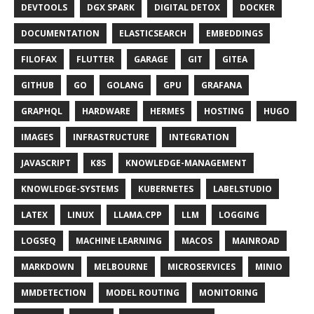
DEVTOOLS
DGX SPARK
DIGITAL DETOX
DOCKER
DOCUMENTATION
ELASTICSEARCH
EMBEDDINGS
FILOFAX
FLUTTER
GARAGE
GIT
GITEA
GITHUB
GO
GOLANG
GPU
GRAFANA
GRAPHQL
HARDWARE
HERMES
HOSTING
HUGO
IMAGES
INFRASTRUCTURE
INTEGRATION
JAVASCRIPT
K8S
KNOWLEDGE-MANAGEMENT
KNOWLEDGE-SYSTEMS
KUBERNETES
LABELSTUDIO
LATEX
LINUX
LLAMA.CPP
LLM
LOGGING
LOGSEQ
MACHINE LEARNING
MACOS
MAINROAD
MARKDOWN
MELBOURNE
MICROSERVICES
MINIO
MMDETECTION
MODEL ROUTING
MONITORING