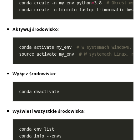
conda create -n my_env python
=
3.8  
# Określ wers
conda create -n bioinfo fastqc trimmomatic bwa  
Aktywuj środowisko
:
conda activate my_env  
# W systemach Windows, Li
source activate my_env  
# W systemach Linux, mac
Wyłącz środowisko
:
Wyświetl wszystkie środowiska
: