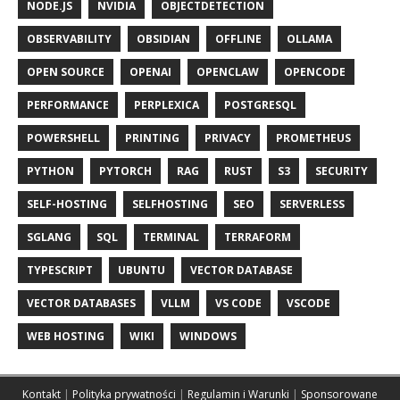
NODE.JS
NVIDIA
OBJECTDETECTION
OBSERVABILITY
OBSIDIAN
OFFLINE
OLLAMA
OPEN SOURCE
OPENAI
OPENCLAW
OPENCODE
PERFORMANCE
PERPLEXICA
POSTGRESQL
POWERSHELL
PRINTING
PRIVACY
PROMETHEUS
PYTHON
PYTORCH
RAG
RUST
S3
SECURITY
SELF-HOSTING
SELFHOSTING
SEO
SERVERLESS
SGLANG
SQL
TERMINAL
TERRAFORM
TYPESCRIPT
UBUNTU
VECTOR DATABASE
VECTOR DATABASES
VLLM
VS CODE
VSCODE
WEB HOSTING
WIKI
WINDOWS
Kontakt
|
Polityka prywatności
|
Regulamin i Warunki
|
Sponsorowane