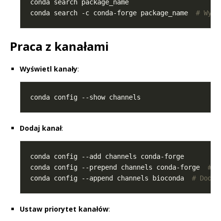
conda search -c conda-forge package_name  
# Wysz
Praca z kanałami
Wyświetl kanały
:
Dodaj kanał
:
conda config --prepend channels conda-forge  
# D
conda config --append channels bioconda  
# Dodaj
Ustaw priorytet kanałów
: