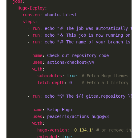
jobs
Hugo-Deploy
runs-on
: 
ubuntu-latest
steps
      - 
run
: 
echo "🎉 The job was automatically tr
      - 
run
: 
echo "🐧 This job is now running on a
      - 
run
: 
echo "🔎 The name of your branch is $
      - 
name
: 
Check out repository code
uses
: 
actions/checkout@v4
with
submodules
: 
true
# Fetch Hugo themes (t
fetch-depth
: 
0
# Fetch all history fo
      - 
run
: 
echo "💡 The ${{ gitea.repository }} 
      - 
name
: 
Setup Hugo
uses
: 
peaceiris/actions-hugo@v3
with
hugo-version
: 
'0.134.1'
# or remove this
extended
: 
true