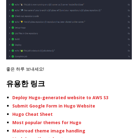
좋은 하루 보내세요!
유용한 링크
Deploy Hugo-generated website to AWS S3
Submit Google Form in Hugo Website
Hugo Cheat Sheet
Most popular themes for Hugo
Mainroad theme image handling