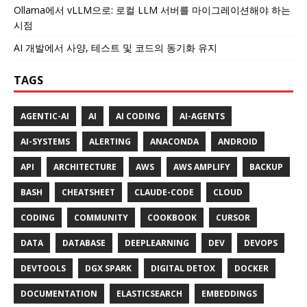
Ollama에서 vLLM으로: 로컬 LLM 서버를 마이그레이션해야 하는
시점
AI 개발에서 사양, 테스트 및 코드의 동기화 유지
TAGS
AGENTIC-AI
AI
AI CODING
AI-AGENTS
AI-SYSTEMS
ALERTING
ANACONDA
ANDROID
API
ARCHITECTURE
AWS
AWS AMPLIFY
BACKUP
BASH
CHEATSHEET
CLAUDE-CODE
CLOUD
CODING
COMMUNITY
COOKBOOK
CURSOR
DATA
DATABASE
DEEPLEARNING
DEV
DEVOPS
DEVTOOLS
DGX SPARK
DIGITAL DETOX
DOCKER
DOCUMENTATION
ELASTICSEARCH
EMBEDDINGS