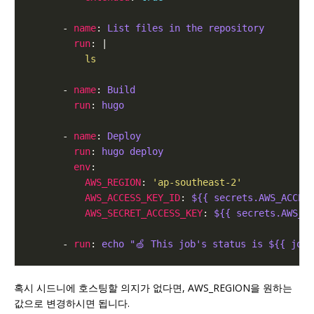
      - 
name
: 
List files in the repository
run
: |
          ls
      - 
name
: 
Build
run
: 
hugo
      - 
name
: 
Deploy
run
: 
hugo deploy
env
AWS_REGION
: 
'ap-southeast-2'
AWS_ACCESS_KEY_ID
: 
${{ secrets.AWS_ACCES
AWS_SECRET_ACCESS_KEY
: 
${{ secrets.AWS_S
      - 
run
: 
echo "🍏 This job's status is ${{ job.
혹시 시드니에 호스팅할 의지가 없다면, AWS_REGION을 원하는
값으로 변경하시면 됩니다.