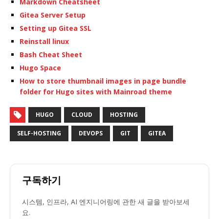
Markdown Cheatsheet
Gitea Server Setup
Setting up Gitea SSL
Reinstall linux
Bash Cheat Sheet
Hugo Space
How to store thumbnail images in page bundle
folder for Hugo sites with Mainroad theme
HUGO
CLOUD
HOSTING
SELF-HOSTING
DEVOPS
GIT
GITEA
구독하기
시스템, 인프라, AI 엔지니어링에 관한 새 글을 받아보세
요.