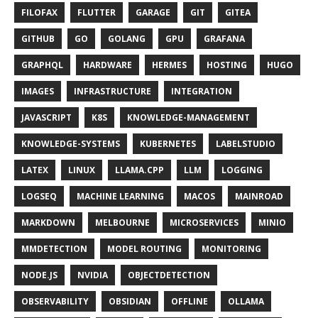
FILOFAX
FLUTTER
GARAGE
GIT
GITEA
GITHUB
GO
GOLANG
GPU
GRAFANA
GRAPHQL
HARDWARE
HERMES
HOSTING
HUGO
IMAGES
INFRASTRUCTURE
INTEGRATION
JAVASCRIPT
K8S
KNOWLEDGE-MANAGEMENT
KNOWLEDGE-SYSTEMS
KUBERNETES
LABELSTUDIO
LATEX
LINUX
LLAMA.CPP
LLM
LOGGING
LOGSEQ
MACHINE LEARNING
MACOS
MAINROAD
MARKDOWN
MELBOURNE
MICROSERVICES
MINIO
MMDETECTION
MODEL ROUTING
MONITORING
NODE.JS
NVIDIA
OBJECTDETECTION
OBSERVABILITY
OBSIDIAN
OFFLINE
OLLAMA