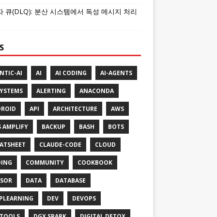
 큐(DLQ): 분산 시스템에서 독성 메시지 처리
S
NTIC-AI
AI
AI CODING
AI-AGENTS
SYSTEMS
ALERTING
ANACONDA
ROID
API
ARCHITECTURE
AWS
 AMPLIFY
BACKUP
BASH
BOTS
ATSHEET
CLAUDE-CODE
CLOUD
ING
COMMUNITY
COOKBOOK
SOR
DATA
DATABASE
PLEARNING
DEV
DEVOPS
TOOLS
DGX SPARK
DIGITAL DETOX