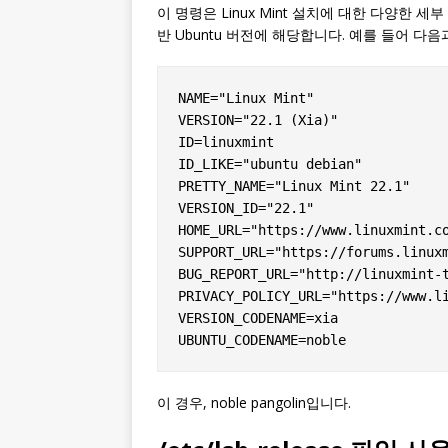
이 명령은 Linux Mint 설치에 대한 다양한 세
반 Ubuntu 버전에 해당합니다. 예를 들어 다음
NAME="Linux Mint"

VERSION="22.1 (Xia)"

ID=linuxmint

ID_LIKE="ubuntu debian"

PRETTY_NAME="Linux Mint 22.1"

VERSION_ID="22.1"

HOME_URL="https://www.linuxmint.co
SUPPORT_URL="https://forums.linuxm
BUG_REPORT_URL="http://linuxmint-t
PRIVACY_POLICY_URL="https://www.li
VERSION_CODENAME=xia

이 경우, noble pangolin입니다.