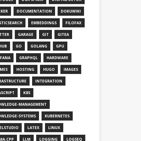
KER
DOCUMENTATION
DOKUWIKI
STICSEARCH
EMBEDDINGS
FILOFAX
TTER
GARAGE
GIT
GITEA
HUB
GO
GOLANG
GPU
FANA
GRAPHQL
HARDWARE
MES
HOSTING
HUGO
IMAGES
RASTRUCTURE
INTEGRATION
ASCRIPT
K8S
OWLEDGE-MANAGEMENT
WLEDGE-SYSTEMS
KUBERNETES
ELSTUDIO
LATEX
LINUX
MA.CPP
LLM
LOGGING
LOGSEQ