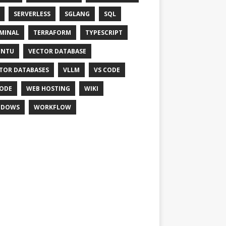
SERVERLESS
SGLANG
SQL
MINAL
TERRAFORM
TYPESCRIPT
UNTU
VECTOR DATABASE
TOR DATABASES
VLLM
VS CODE
ODE
WEB HOSTING
WIKI
NDOWS
WORKFLOW