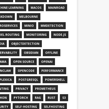
HINE LEARNING
MACOS
MAINROAD
RKDOWN
MELBOURNE
ROSERVICES
MINIO
MMDETECTION
EL ROUTING
MONITORING
NODE.JS
DIA
OBJECTDETECTION
ERVABILITY
OBSIDIAN
OFFLINE
LAMA
OPEN SOURCE
OPENAI
ENCLAW
OPENCODE
PERFORMANCE
PLEXICA
POSTGRESQL
POWERSHELL
NTING
PRIVACY
PROMETHEUS
THON
PYTORCH
RAG
RUST
S3
URITY
SELF-HOSTING
SELFHOSTING