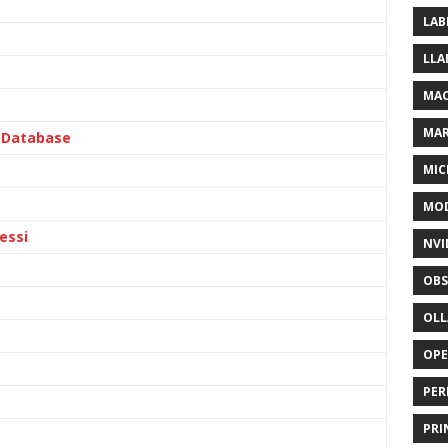
LAB
LLA
MAC
MA
l Database
MIC
MOD
essi
NVI
OBS
OL
OP
PER
PRI