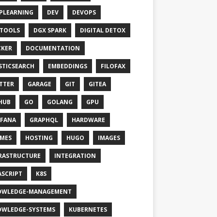
PLEARNING
DEV
DEVOPS
TOOLS
DGX SPARK
DIGITAL DETOX
KER
DOCUMENTATION
STICSEARCH
EMBEDDINGS
FILOFAX
TTER
GARAGE
GIT
GITEA
HUB
GO
GOLANG
GPU
FANA
GRAPHQL
HARDWARE
MES
HOSTING
HUGO
IMAGES
RASTRUCTURE
INTEGRATION
ASCRIPT
K8S
OWLEDGE-MANAGEMENT
WLEDGE-SYSTEMS
KUBERNETES