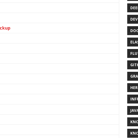
DEE
DEV
ackup
DOC
ELA
FLU
GIT
GRA
HER
INF
JAV
KN
KNO