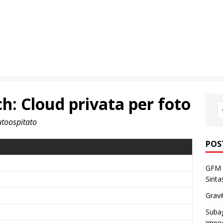
h: Cloud privata per foto
utoospitato
POS
GFM 
Sinta
Gravi
Subag
impos