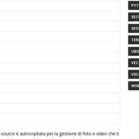
PY
SEC
SEO
TER
UB
VEC
VSC
WI
source e autoospitata per la gestione di foto e video che ti