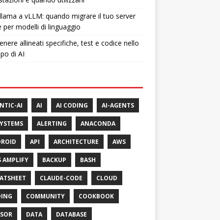
lama a vLLM: quando migrare il tuo server
e per modelli di linguaggio
nere allineati specifiche, test e codice nello
ppo di AI
NTIC-AI
AI
AI CODING
AI-AGENTS
SYSTEMS
ALERTING
ANACONDA
ROID
API
ARCHITECTURE
AWS
 AMPLIFY
BACKUP
BASH
ATSHEET
CLAUDE-CODE
CLOUD
ING
COMMUNITY
COOKBOOK
SOR
DATA
DATABASE