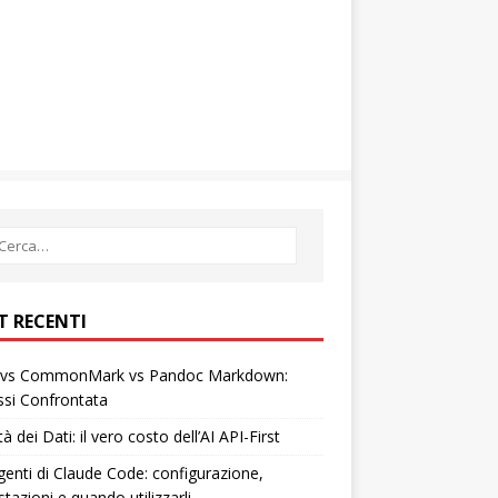
T RECENTI
vs CommonMark vs Pandoc Markdown:
ssi Confrontata
tà dei Dati: il vero costo dell’AI API-First
enti di Claude Code: configurazione,
tazioni e quando utilizzarli