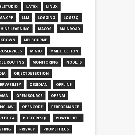
ELSTUDIO
LATEX
LINUX
MA.CPP
LLM
LOGGING
LOGSEQ
HINE LEARNING
MACOS
MAINROAD
RKDOWN
MELBOURNE
ROSERVICES
MINIO
MMDETECTION
EL ROUTING
MONITORING
NODE.JS
DIA
OBJECTDETECTION
ERVABILITY
OBSIDIAN
OFFLINE
LAMA
OPEN SOURCE
OPENAI
ENCLAW
OPENCODE
PERFORMANCE
PLEXICA
POSTGRESQL
POWERSHELL
NTING
PRIVACY
PROMETHEUS