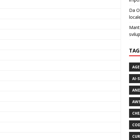
Da Ol
local
Mante
svilu
TAG
AGE
AI-
AND
AWS
CHE
COD
CUR