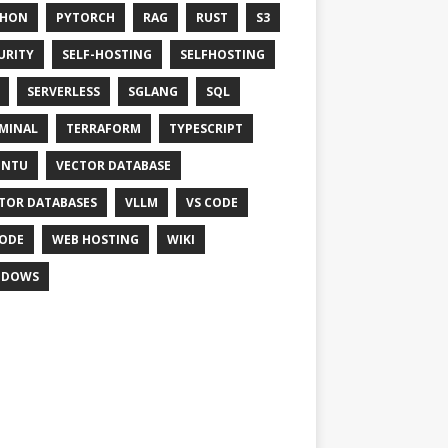
THON
PYTORCH
RAG
RUST
S3
URITY
SELF-HOSTING
SELFHOSTING
SERVERLESS
SGLANG
SQL
MINAL
TERRAFORM
TYPESCRIPT
UNTU
VECTOR DATABASE
TOR DATABASES
VLLM
VS CODE
ODE
WEB HOSTING
WIKI
NDOWS