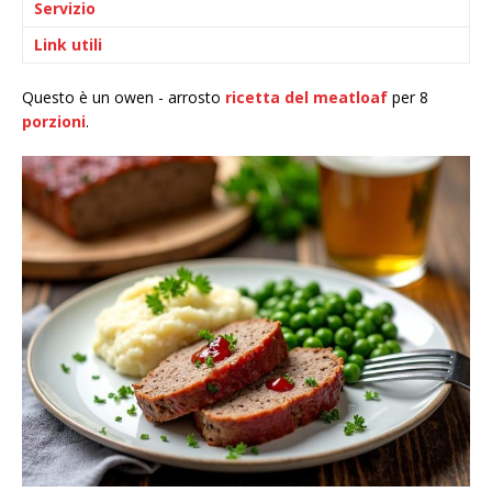
Servizio
Link utili
Questo è un owen - arrosto
ricetta del meatloaf
per 8
porzioni
.