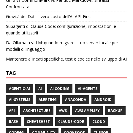
GFM vs CommonMark vs Pandoc Markdown: Sintassi
Confrontata
Gravità dei Dati: il vero costo dell’AI API-First
Subagenti di Claude Code: configurazione, impostazioni e
quando utilizzarli
Da Ollama a vLLM: quando migrare il tuo server locale per
modelli di linguaggio
Mantenere allineati specifiche, test e codice nello sviluppo di AI
TAG
AGENTIC-AI
AI
AI CODING
AI-AGENTS
AI-SYSTEMS
ALERTING
ANACONDA
ANDROID
API
ARCHITECTURE
AWS
AWS AMPLIFY
BACKUP
BASH
CHEATSHEET
CLAUDE-CODE
CLOUD
CODING
COMMUNITY
COOKBOOK
CURSOR