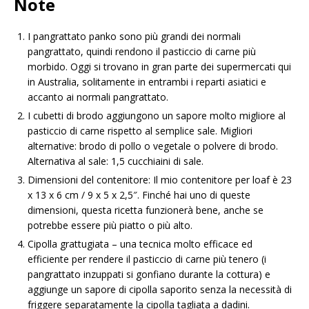
Note
I pangrattato panko sono più grandi dei normali
pangrattato, quindi rendono il pasticcio di carne più
morbido. Oggi si trovano in gran parte dei supermercati qui
in Australia, solitamente in entrambi i reparti asiatici e
accanto ai normali pangrattato.
I cubetti di brodo aggiungono un sapore molto migliore al
pasticcio di carne rispetto al semplice sale. Migliori
alternative: brodo di pollo o vegetale o polvere di brodo.
Alternativa al sale: 1,5 cucchiaini di sale.
Dimensioni del contenitore: Il mio contenitore per loaf è 23
x 13 x 6 cm / 9 x 5 x 2,5″. Finché hai uno di queste
dimensioni, questa ricetta funzionerà bene, anche se
potrebbe essere più piatto o più alto.
Cipolla grattugiata – una tecnica molto efficace ed
efficiente per rendere il pasticcio di carne più tenero (i
pangrattato inzuppati si gonfiano durante la cottura) e
aggiunge un sapore di cipolla saporito senza la necessità di
friggere separatamente la cipolla tagliata a dadini.