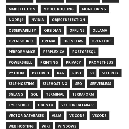
MMDETECTION
MODEL ROUTING
MONITORING
NODE.JS
NVIDIA
OBJECTDETECTION
OBSERVABILITY
OBSIDIAN
OFFLINE
OLLAMA
OPEN SOURCE
OPENAI
OPENCLAW
OPENCODE
PERFORMANCE
PERPLEXICA
POSTGRESQL
POWERSHELL
PRINTING
PRIVACY
PROMETHEUS
PYTHON
PYTORCH
RAG
RUST
S3
SECURITY
SELF-HOSTING
SELFHOSTING
SEO
SERVERLESS
SGLANG
SQL
TERMINAL
TERRAFORM
TYPESCRIPT
UBUNTU
VECTOR DATABASE
VECTOR DATABASES
VLLM
VS CODE
VSCODE
WEB HOSTING
WIKI
WINDOWS