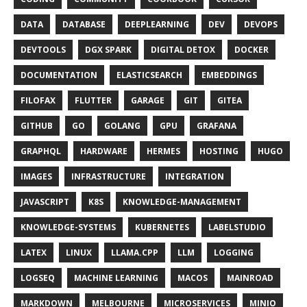
DATA
DATABASE
DEEPLEARNING
DEV
DEVOPS
DEVTOOLS
DGX SPARK
DIGITAL DETOX
DOCKER
DOCUMENTATION
ELASTICSEARCH
EMBEDDINGS
FILOFAX
FLUTTER
GARAGE
GIT
GITEA
GITHUB
GO
GOLANG
GPU
GRAFANA
GRAPHQL
HARDWARE
HERMES
HOSTING
HUGO
IMAGES
INFRASTRUCTURE
INTEGRATION
JAVASCRIPT
K8S
KNOWLEDGE-MANAGEMENT
KNOWLEDGE-SYSTEMS
KUBERNETES
LABELSTUDIO
LATEX
LINUX
LLAMA.CPP
LLM
LOGGING
LOGSEQ
MACHINE LEARNING
MACOS
MAINROAD
MARKDOWN
MELBOURNE
MICROSERVICES
MINIO