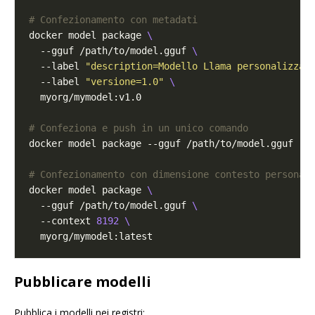
# Confezionamento con metadati
docker model package 
  --gguf /path/to/model.gguf 
  --label 
"description=Modello Llama personalizzat
  --label 
"versione=1.0"
# Confeziona e push in un unico comando
# Confezionamento con dimensione contesto personal
docker model package 
  --gguf /path/to/model.gguf 
  --context 
8192
Pubblicare modelli
Pubblica i modelli nei registri: