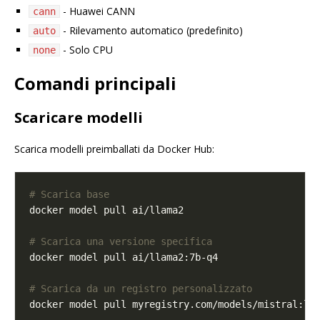
- Huawei CANN
cann
- Rilevamento automatico (predefinito)
auto
- Solo CPU
none
Comandi principali
Scaricare modelli
Scarica modelli preimballati da Docker Hub:
# Scarica base
# Scarica una versione specifica
# Scarica da un registro personalizzato