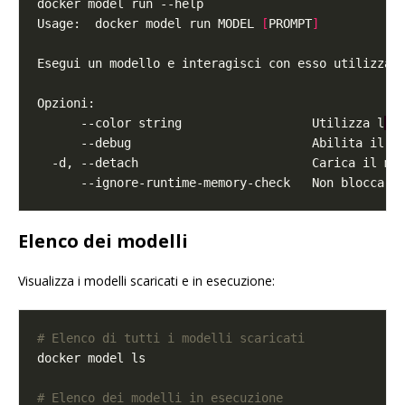
Usage:  docker model run MODEL 
[
PROMPT
]
      --color string                  Utilizza l
'
o
Elenco dei modelli
Visualizza i modelli scaricati e in esecuzione:
# Elenco di tutti i modelli scaricati
# Elenco dei modelli in esecuzione