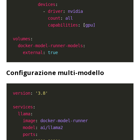
devices
            - 
driver
: 
nvidia
count
: 
all
capabilities
: [
gpu]
volumes
docker-model-runner-models
external
: 
true
Configurazione multi-modello
version
: 
'3.8'
services
llama
image
: 
docker-model-runner
model
: 
ai/llama2
ports