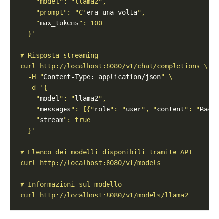
    "prompt": "C'
era una volta
    "
max_tokens
  -H "
Content-Type: application/json
    "
model
": "
llama2
    "
messages
": [{"
role
": "
user
", "
content
": "
Racc
    "
stream