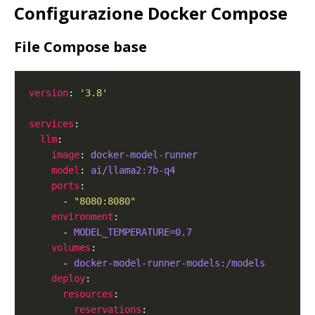
Configurazione Docker Compose
File Compose base
version
: 
'3.8'
services
llm
image
: 
docker-model-runner
model
: 
ai/llama2:7b-q4
ports
      - 
"8080:8080"
environment
      - 
MODEL_TEMPERATURE=0.7
volumes
      - 
docker-model-runner-models:/models
deploy
resources
reservations