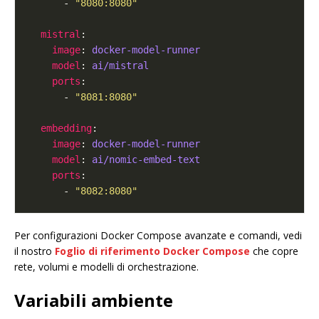
      - 
"8080:8080"
mistral
image
: 
docker-model-runner
model
: 
ai/mistral
ports
      - 
"8081:8080"
embedding
image
: 
docker-model-runner
model
: 
ai/nomic-embed-text
ports
      - 
"8082:8080"
Per configurazioni Docker Compose avanzate e comandi, vedi
il nostro
Foglio di riferimento Docker Compose
che copre
rete, volumi e modelli di orchestrazione.
Variabili ambiente