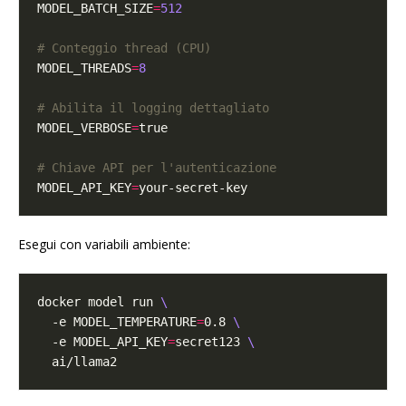
MODEL_BATCH_SIZE
=
512
# Conteggio thread (CPU)
MODEL_THREADS
=
8
# Abilita il logging dettagliato
MODEL_VERBOSE
=
# Chiave API per l'autenticazione
MODEL_API_KEY
=
Esegui con variabili ambiente:
docker model run 
  -e MODEL_TEMPERATURE
=
0.8 
  -e MODEL_API_KEY
=
secret123 