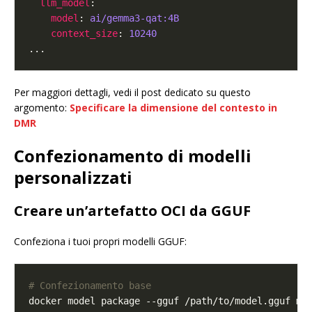
llm_model
model
: 
ai/gemma3-qat:4B
context_size
: 
10240
Per maggiori dettagli, vedi il post dedicato su questo
argomento:
Specificare la dimensione del contesto in
DMR
Confezionamento di modelli
personalizzati
Creare un’artefatto OCI da GGUF
Confeziona i tuoi propri modelli GGUF:
# Confezionamento base