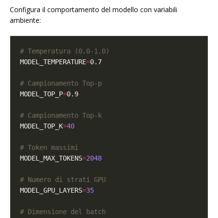
Configura il comportamento del modello con variabili
ambiente:
# Temperatura (0.0-1.0)
MODEL_TEMPERATURE
=
# Campionamento Top-p
MODEL_TOP_P
=
# Campionamento Top-k
MODEL_TOP_K
=
40
# Token massimi
MODEL_MAX_TOKENS
=
2048
# Numero di strati GPU
MODEL_GPU_LAYERS
=
35
# Dimensione del batch