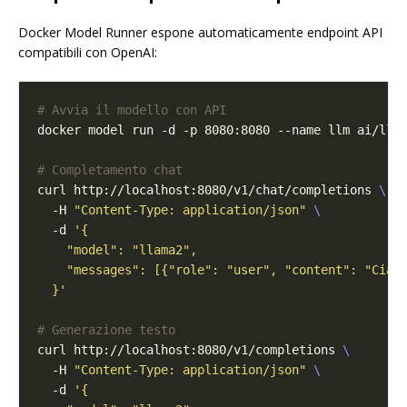
Docker Model Runner espone automaticamente endpoint API
compatibili con OpenAI:
# Avvia il modello con API
# Completamento chat
curl http://localhost:8080/v1/chat/completions 
  -H 
"Content-Type: application/json"
  -d 
  }'
# Generazione testo
curl http://localhost:8080/v1/completions 
  -H 
"Content-Type: application/json"
  -d 