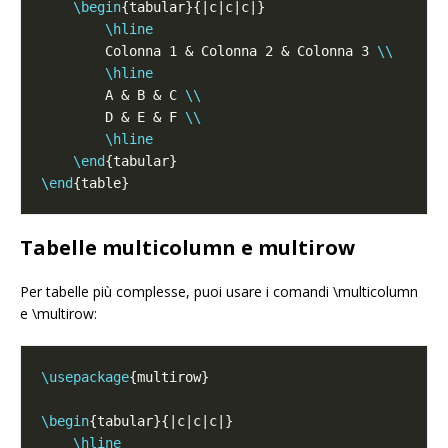
\begin
\hline
        Colonna 1 & Colonna 2 & Colonna 3 
\\
\hline
        A & B & C 
\\
        D & E & F 
\\
\hline
\end
\end
Tabelle multicolumn e multirow
Per tabelle più complesse, puoi usare i comandi \multicolumn
e \multirow:
\usepackage
\begin
\hline