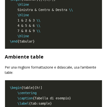
\hline
    Sinistra & Centro & Destra 
\\
\hline
    1 & 2 & 3 
\\
    4 & 5 & 6 
\\
    7 & 8 & 9 
\\
\hline
\end
Ambiente table
Per una migliore formattazione e didascalie, usa l’ambiente
table:
\begin
\centering
\caption
\label