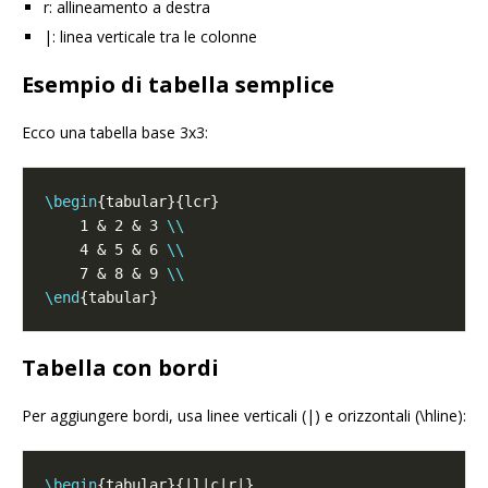
r: allineamento a destra
|: linea verticale tra le colonne
Esempio di tabella semplice
Ecco una tabella base 3x3:
\begin
    1 & 2 & 3 
\\
    4 & 5 & 6 
\\
    7 & 8 & 9 
\\
\end
Tabella con bordi
Per aggiungere bordi, usa linee verticali (|) e orizzontali (\hline):
\begin