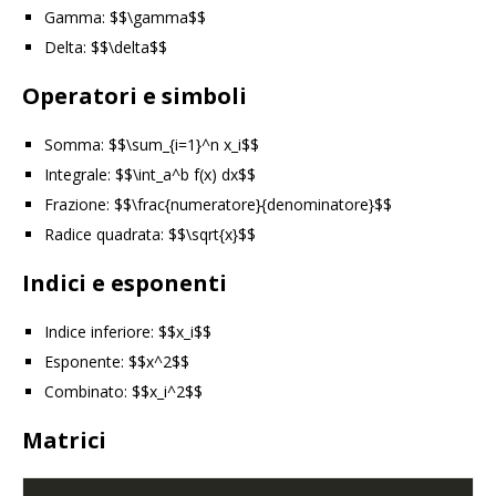
Gamma: $$\gamma$$
Delta: $$\delta$$
Operatori e simboli
Somma: $$\sum_{i=1}^n x_i$$
Integrale: $$\int_a^b f(x) dx$$
Frazione: $$\frac{numeratore}{denominatore}$$
Radice quadrata: $$\sqrt{x}$$
Indici e esponenti
Indice inferiore: $$x_i$$
Esponente: $$x^2$$
Combinato: $$x_i^2$$
Matrici