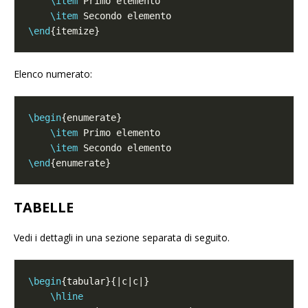
\item
\item
\end
Elenco numerato:
\begin
\item
\item
\end
TABELLE
Vedi i dettagli in una sezione separata di seguito.
\begin
\hline