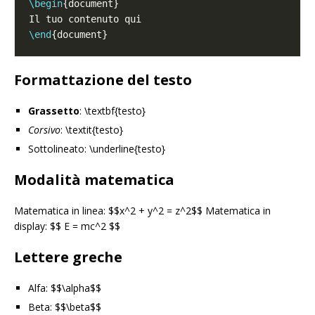
\begin
\end
Formattazione del testo
Grassetto
: \textbf{testo}
Corsivo
: \textit{testo}
Sottolineato: \underline{testo}
Modalità matematica
Matematica in linea: $$x^2 + y^2 = z^2$$ Matematica in
display: $$ E = mc^2 $$
Lettere greche
Alfa: $$\alpha$$
Beta: $$\beta$$