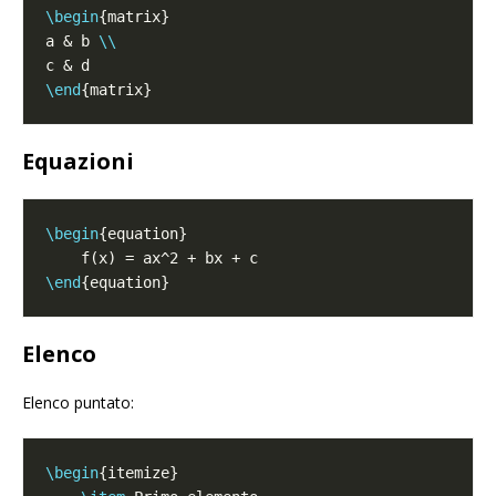
\begin
a & b 
\\
\end
Equazioni
\begin
\end
Elenco
Elenco puntato:
\begin