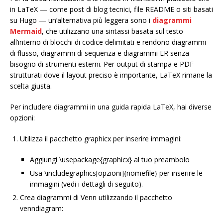
in LaTeX — come post di blog tecnici, file README o siti basati
su Hugo — un’alternativa più leggera sono i
diagrammi
Mermaid
, che utilizzano una sintassi basata sul testo
all’interno di blocchi di codice delimitati e rendono diagrammi
di flusso, diagrammi di sequenza e diagrammi ER senza
bisogno di strumenti esterni. Per output di stampa e PDF
strutturati dove il layout preciso è importante, LaTeX rimane la
scelta giusta.
Per includere diagrammi in una guida rapida LaTeX, hai diverse
opzioni:
Utilizza il pacchetto graphicx per inserire immagini:
Aggiungi \usepackage{graphicx} al tuo preambolo
Usa \includegraphics[opzioni]{nomefile} per inserire le
immagini (vedi i dettagli di seguito).
Crea diagrammi di Venn utilizzando il pacchetto
venndiagram: