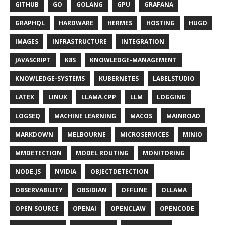
GITHUB
GO
GOLANG
GPU
GRAFANA
GRAPHQL
HARDWARE
HERMES
HOSTING
HUGO
IMAGES
INFRASTRUCTURE
INTEGRATION
JAVASCRIPT
K8S
KNOWLEDGE-MANAGEMENT
KNOWLEDGE-SYSTEMS
KUBERNETES
LABELSTUDIO
LATEX
LINUX
LLAMA.CPP
LLM
LOGGING
LOGSEQ
MACHINE LEARNING
MACOS
MAINROAD
MARKDOWN
MELBOURNE
MICROSERVICES
MINIO
MMDETECTION
MODEL ROUTING
MONITORING
NODE.JS
NVIDIA
OBJECTDETECTION
OBSERVABILITY
OBSIDIAN
OFFLINE
OLLAMA
OPEN SOURCE
OPENAI
OPENCLAW
OPENCODE