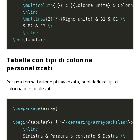
\multicolumn
{2}{|c|}{Colonne unite} & Colonna 
\hline
\multirow
{2}{*}{Righe unite} & B1 & C1 
\\
    & B2 & C2 
\\
\hline
\end
Tabella con tipi di colonna
personalizzati
Per una formattazione più avanzata, puoi definire tipi di
colonna personalizzati:
\usepackage
\begin
{tabular}{|l|>{
\centering\arraybackslash
\hline
    Sinistra & Paragrafo centrato & Destra 
\\