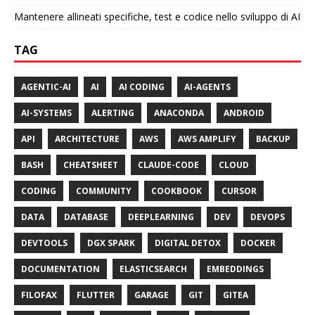
Mantenere allineati specifiche, test e codice nello sviluppo di AI
TAG
AGENTIC-AI
AI
AI CODING
AI-AGENTS
AI-SYSTEMS
ALERTING
ANACONDA
ANDROID
API
ARCHITECTURE
AWS
AWS AMPLIFY
BACKUP
BASH
CHEATSHEET
CLAUDE-CODE
CLOUD
CODING
COMMUNITY
COOKBOOK
CURSOR
DATA
DATABASE
DEEPLEARNING
DEV
DEVOPS
DEVTOOLS
DGX SPARK
DIGITAL DETOX
DOCKER
DOCUMENTATION
ELASTICSEARCH
EMBEDDINGS
FILOFAX
FLUTTER
GARAGE
GIT
GITEA