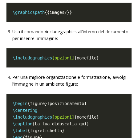
\graphicspath
Usa il comando \includegraphics all’interno del documento
per inserire l’immagine:
\includegraphics
[opzioni]
Per una migliore organizzazione e formattazione, avvolgi
l’immagine in un ambiente figure:
\begin
\centering
\includegraphics
[opzioni]
\caption
\label
\end