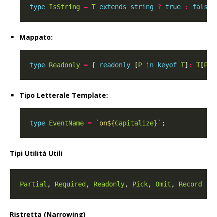
type
IsString
=
T
extends
string
?
true
:
false
Mappato:
type
Readonly
=
 { 
readonly
 [
P
in
keyof
T
]
:
T
[
P
Tipo Letterale Template:
type
EventName
=
`on
${
Capitalize
}
`
Tipi Utilità Utili
Partial
, 
Required
, 
Readonly
, 
Pick
, 
Omit
, 
Record
Ristretta (Narrowing)