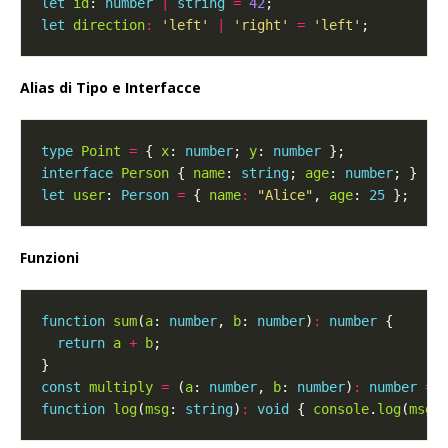
let
id
: 
number
|
string
=
42
let
direction
:
'left'
|
'right'
=
'left'
Alias di Tipo e Interfacce
type
Point
=
 { 
x
: 
number
; 
y
: 
number
interface
Person
 { 
name
: 
string
; 
age
: 
number
let
user
: 
Person
=
 { 
name
:
"Alice"
, 
age
: 
25
Funzioni
function
sum
(
a
: 
number
, 
b
: 
number
)
:
number
return
a
+
b
const
multiply
=
 (
a
: 
number
, 
b
: 
number
)
:
number
=>
function
log
(
msg
: 
string
)
:
void
 { 
console
.
log
(
msg