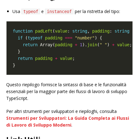
Usa
e
per la ristretta del tipo:
typeof
instanceof
function
padLeft
(
value
: 
string
, 
padding
: 
string
|
if
 (
typeof
padding
===
"number"
return
 Array(
padding
+
1
).
join
(
" "
) 
+
value
return
padding
+
value
Questo riepilogo fornisce la sintassi di base e le funzionalità
essenziali per la maggior parte dei flussi di lavoro di sviluppo
TypeScript.
Per altri strumenti per sviluppatori e riepiloghi, consulta
Strumenti per Sviluppatori: La Guida Completa ai Flussi
di Lavoro di Sviluppo Moderni
.