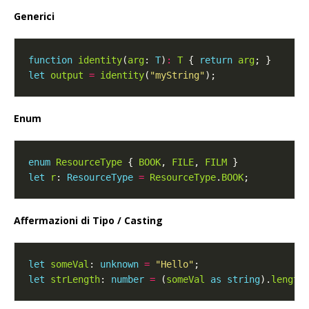
Generici
function
identity
(
arg
: 
T
)
:
T
 { 
return
arg
let
output
=
identity
(
"myString"
Enum
enum
ResourceType
 { 
BOOK
, 
FILE
, 
FILM
let
r
: 
ResourceType
=
ResourceType
.
BOOK
Affermazioni di Tipo / Casting
let
someVal
: 
unknown
=
"Hello"
let
strLength
: 
number
=
 (
someVal
as
string
).
length