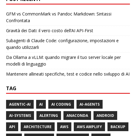
GFM vs CommonMark vs Pandoc Markdown: Sintassi
Confrontata
Gravità dei Dati: il vero costo dell’AI API-First
Subagenti di Claude Code: configurazione, impostazioni e
quando utilizzarli
Da Ollama a vLLM: quando migrare il tuo server locale per
modelli di linguaggio
Mantenere allineati specifiche, test e codice nello sviluppo di AI
TAG
AGENTIC-AI
AI
AI CODING
AI-AGENTS
AI-SYSTEMS
ALERTING
ANACONDA
ANDROID
API
ARCHITECTURE
AWS
AWS AMPLIFY
BACKUP