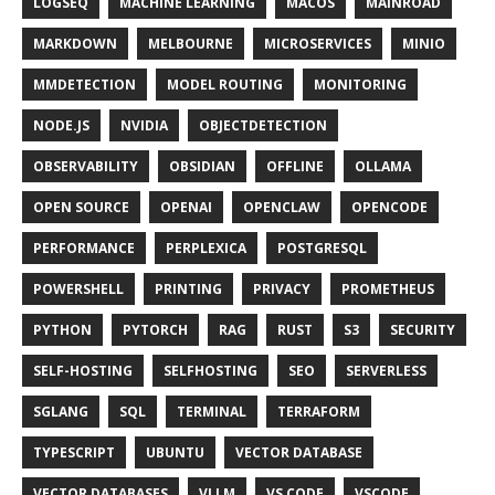
LOGSEQ
MACHINE LEARNING
MACOS
MAINROAD
MARKDOWN
MELBOURNE
MICROSERVICES
MINIO
MMDETECTION
MODEL ROUTING
MONITORING
NODE.JS
NVIDIA
OBJECTDETECTION
OBSERVABILITY
OBSIDIAN
OFFLINE
OLLAMA
OPEN SOURCE
OPENAI
OPENCLAW
OPENCODE
PERFORMANCE
PERPLEXICA
POSTGRESQL
POWERSHELL
PRINTING
PRIVACY
PROMETHEUS
PYTHON
PYTORCH
RAG
RUST
S3
SECURITY
SELF-HOSTING
SELFHOSTING
SEO
SERVERLESS
SGLANG
SQL
TERMINAL
TERRAFORM
TYPESCRIPT
UBUNTU
VECTOR DATABASE
VECTOR DATABASES
VLLM
VS CODE
VSCODE