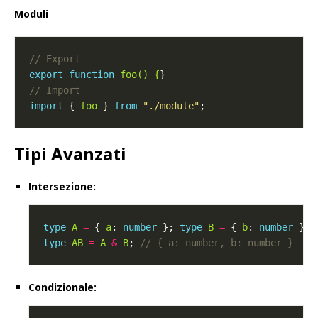
Moduli
export
function
foo() {
import
 { 
foo
 } 
from
"./module"
Tipi Avanzati
Intersezione:
type
A
=
 { 
a
: 
number
 }; 
type
B
=
 { 
b
: 
number
type
AB
=
A
&
B
; 
Condizionale: