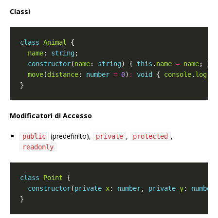
Classi
class
Animal
name
: 
string
constructor
(
name
: 
string
) { 
this
.
name
=
name
move
(
distance
: 
number
=
0
)
:
void
 { 
console
.
log
(
`
Modificatori di Accesso
(predefinito),
,
,
public
private
protected
readonly
class
Point
constructor
(
private
x
: 
number
, 
private
y
: 
number