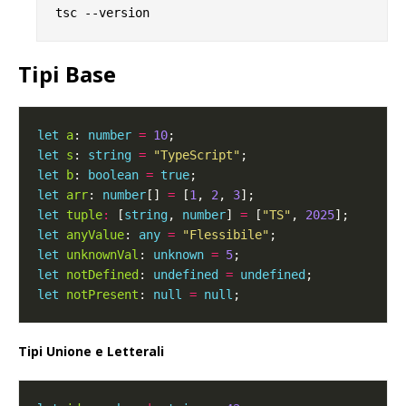
Tipi Base
let
a
: 
number
=
10
let
s
: 
string
=
"TypeScript"
let
b
: 
boolean
=
true
let
arr
: 
number
[] 
=
 [
1
, 
2
, 
3
let
tuple
:
 [
string
, 
number
] 
=
 [
"TS"
, 
2025
let
anyValue
: 
any
=
"Flessibile"
let
unknownVal
: 
unknown
=
5
let
notDefined
: 
undefined
=
undefined
let
notPresent
: 
null
=
null
Tipi Unione e Letterali