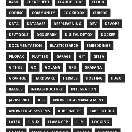
BASH
CHEATSHEET
CLAUDE-CODE
CLOUD
CODING
COMMUNITY
COOKBOOK
CURSOR
DATA
DATABASE
DEEPLEARNING
DEV
DEVOPS
DEVTOOLS
DGX SPARK
DIGITAL DETOX
DOCKER
DOCUMENTATION
ELASTICSEARCH
EMBEDDINGS
FILOFAX
FLUTTER
GARAGE
GIT
GITEA
GITHUB
GO
GOLANG
GPU
GRAFANA
GRAPHQL
HARDWARE
HERMES
HOSTING
HUGO
IMAGES
INFRASTRUCTURE
INTEGRATION
JAVASCRIPT
K8S
KNOWLEDGE-MANAGEMENT
KNOWLEDGE-SYSTEMS
KUBERNETES
LABELSTUDIO
LATEX
LINUX
LLAMA.CPP
LLM
LOGGING