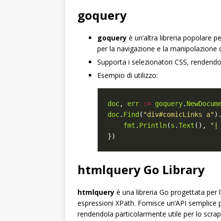
goquery
goquery
è un’altra libreria popolare p
per la navigazione e la manipolazione
Supporta i selezionatori CSS, rendendo
Esempio di utilizzo:
doc
, 
err
:=
goquery
.
NewDocum
doc
.
Find
(
"div#comicLinks a"
)
fmt
.
Println
(
s
.
Text
(), 
"|
htmlquery Go Library
htmlquery
è una libreria Go progettata per l
espressioni XPath. Fornisce un’API semplice p
rendendola particolarmente utile per lo scrapi