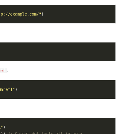
tp://example.com/"
:
ref
@href]"
1"
1
)) 