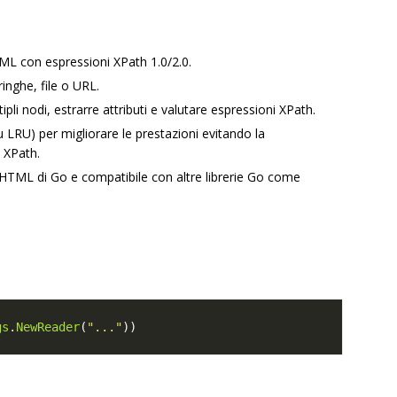
L con espressioni XPath 1.0/2.0.
inghe, file o URL.
ipli nodi, estrarre attributi e valutare espressioni XPath.
u LRU) per migliorare le prestazioni evitando la
 XPath.
si HTML di Go e compatibile con altre librerie Go come
gs
.
NewReader
(
"..."