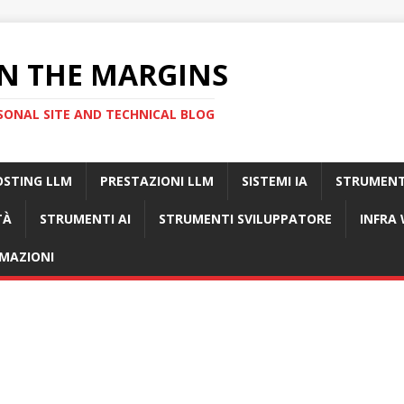
N THE MARGINS
SONAL SITE AND TECHNICAL BLOG
OSTING LLM
PRESTAZIONI LLM
SISTEMI IA
STRUMENT
TÀ
STRUMENTI AI
STRUMENTI SVILUPPATORE
INFRA
MAZIONI