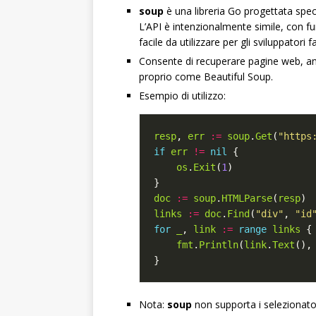
soup
è una libreria Go progettata spe
L’API è intenzionalmente simile, con 
facile da utilizzare per gli sviluppatori 
Consente di recuperare pagine web, an
proprio come Beautiful Soup.
Esempio di utilizzo:
resp
, 
err
:=
soup
.
Get
(
"https
if
err
!=
nil
os
.
Exit
(
1
doc
:=
soup
.
HTMLParse
(
resp
links
:=
doc
.
Find
(
"div"
, 
"id
for
_
, 
link
:=
range
links
fmt
.
Println
(
link
.
Text
(),
Nota:
soup
non supporta i selezionatori