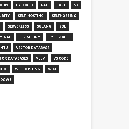
THON
PYTORCH
RAG
RUST
S3
URITY
SELF-HOSTING
SELFHOSTING
SERVERLESS
SGLANG
SQL
MINAL
TERRAFORM
TYPESCRIPT
UNTU
VECTOR DATABASE
TOR DATABASES
VLLM
VS CODE
ODE
WEB HOSTING
WIKI
NDOWS