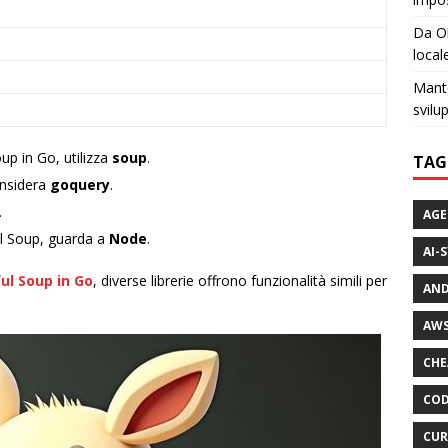
Da Ol
local
Mante
svilu
oup in Go, utilizza
soup
.
TAG
onsidera
goquery
.
.
AGE
ul Soup, guarda a
Node
.
AI-
ul Soup in Go
, diverse librerie offrono funzionalità simili per
AND
AWS
CHE
COD
CUR