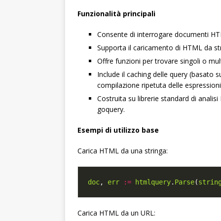
Funzionalità principali
Consente di interrogare documenti HTM
Supporta il caricamento di HTML da str
Offre funzioni per trovare singoli o mult
Include il caching delle query (basato s
compilazione ripetuta delle espressioni
Costruita su librerie standard di anali
goquery.
Esempi di utilizzo base
Carica HTML da una stringa:
doc
, 
err
:=
htmlquery
.
Parse
(
strin
Carica HTML da un URL: