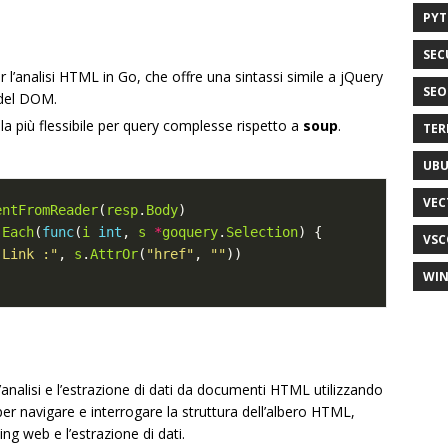
PY
SEC
er l’analisi HTML in Go, che offre una sintassi simile a jQuery
SEO
 del DOM.
la più flessibile per query complesse rispetto a
soup
.
TER
UB
VEC
entFromReader
(
resp
.
Body
.
Each
(
func
(
i
int
, 
s
*
goquery
.
Selection
VSC
 Link :"
, 
s
.
AttrOr
(
"href"
, 
""
WI
’analisi e l’estrazione di dati da documenti HTML utilizzando
er navigare e interrogare la struttura dell’albero HTML,
ng web e l’estrazione di dati.