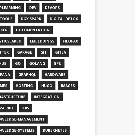
PLEARNING
DEV
DEVOPS
TOOLS
DGX SPARK
DIGITAL DETOX
KER
DOCUMENTATION
STICSEARCH
EMBEDDINGS
FILOFAX
TTER
GARAGE
GIT
GITEA
HUB
GO
GOLANG
GPU
FANA
GRAPHQL
HARDWARE
MES
HOSTING
HUGO
IMAGES
RASTRUCTURE
INTEGRATION
ASCRIPT
K8S
OWLEDGE-MANAGEMENT
WLEDGE-SYSTEMS
KUBERNETES