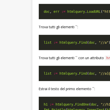
doc
, 
err
:=
htmlquery
.
LoadURL
(
"ht
Trova tutti gli elementi ``:
list
:=
htmlquery
.
Find
(
doc
, 
"//a"
Trova tutti gli elementi `` con un attributo
h
list
:=
htmlquery
.
Find
(
doc
, 
"//a[
Estrai il testo del primo elemento ``:
h1
:=
htmlquery
.
FindOne
(
doc
, 
"//h
fmt
.
Println
(
htmlquery
.
InnerText
(
h