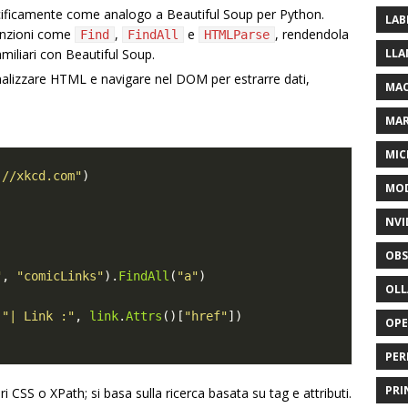
cificamente come analogo a Beautiful Soup per Python.
LAB
funzioni come
,
e
, rendendola
Find
FindAll
HTMLParse
familiari con Beautiful Soup.
LLA
alizzare HTML e navigare nel DOM per estrarre dati,
MAC
MA
MIC
://xkcd.com"
MOD
NVI
OBS
"
, 
"comicLinks"
).
FindAll
(
"a"
OL
 
"| Link :"
, 
link
.
Attrs
()[
"href"
OP
PER
PRI
 CSS o XPath; si basa sulla ricerca basata su tag e attributi.