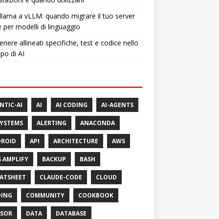
lama a vLLM: quando migrare il tuo server
e per modelli di linguaggio
nere allineati specifiche, test e codice nello
ppo di AI
NTIC-AI
AI
AI CODING
AI-AGENTS
SYSTEMS
ALERTING
ANACONDA
ROID
API
ARCHITECTURE
AWS
 AMPLIFY
BACKUP
BASH
ATSHEET
CLAUDE-CODE
CLOUD
ING
COMMUNITY
COOKBOOK
SOR
DATA
DATABASE