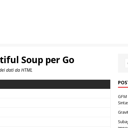
tiful Soup per Go
dei dati da HTML
POS
GFM 
Sinta
Gravi
Subag
impos