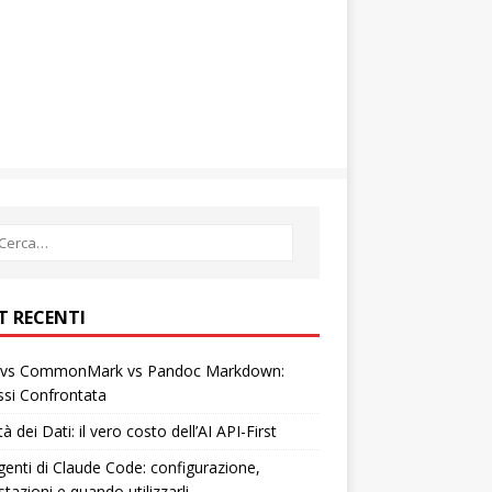
T RECENTI
vs CommonMark vs Pandoc Markdown:
ssi Confrontata
tà dei Dati: il vero costo dell’AI API-First
enti di Claude Code: configurazione,
tazioni e quando utilizzarli