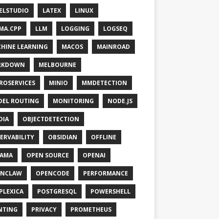
ELSTUDIO
LATEX
LINUX
MA.CPP
LLM
LOGGING
LOGSEQ
HINE LEARNING
MACOS
MAINROAD
RKDOWN
MELBOURNE
ROSERVICES
MINIO
MMDETECTION
EL ROUTING
MONITORING
NODE.JS
DIA
OBJECTDETECTION
ERVABILITY
OBSIDIAN
OFFLINE
LAMA
OPEN SOURCE
OPENAI
ENCLAW
OPENCODE
PERFORMANCE
PLEXICA
POSTGRESQL
POWERSHELL
NTING
PRIVACY
PROMETHEUS