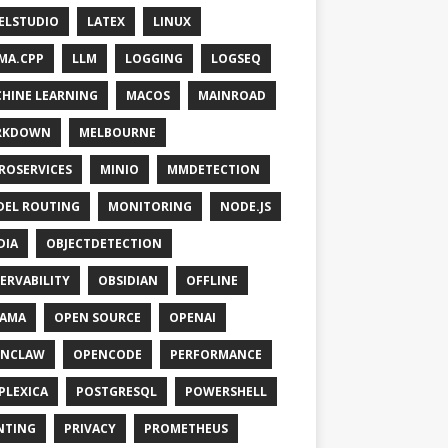
ELSTUDIO
LATEX
LINUX
MA.CPP
LLM
LOGGING
LOGSEQ
HINE LEARNING
MACOS
MAINROAD
RKDOWN
MELBOURNE
ROSERVICES
MINIO
MMDETECTION
EL ROUTING
MONITORING
NODE.JS
DIA
OBJECTDETECTION
ERVABILITY
OBSIDIAN
OFFLINE
LAMA
OPEN SOURCE
OPENAI
ENCLAW
OPENCODE
PERFORMANCE
PLEXICA
POSTGRESQL
POWERSHELL
NTING
PRIVACY
PROMETHEUS