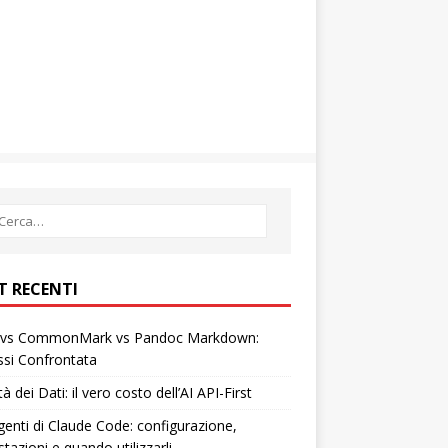
T RECENTI
vs CommonMark vs Pandoc Markdown:
ssi Confrontata
tà dei Dati: il vero costo dell’AI API-First
enti di Claude Code: configurazione,
tazioni e quando utilizzarli