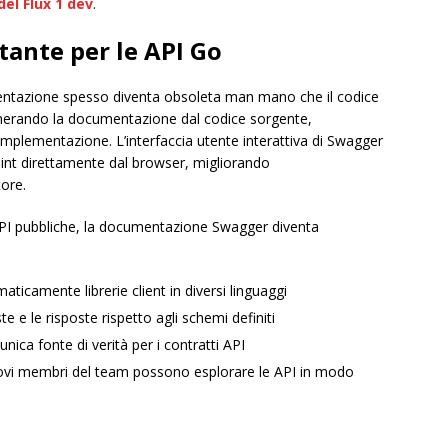
el Flux 1 dev
.
ante per le API Go
ntazione spesso diventa obsoleta man mano che il codice
nerando la documentazione dal codice sorgente,
implementazione. L’interfaccia utente interattiva di Swagger
point direttamente dal browser, migliorando
tore.
API pubbliche, la documentazione Swagger diventa
aticamente librerie client in diversi linguaggi
este e le risposte rispetto agli schemi definiti
’unica fonte di verità per i contratti API
uovi membri del team possono esplorare le API in modo