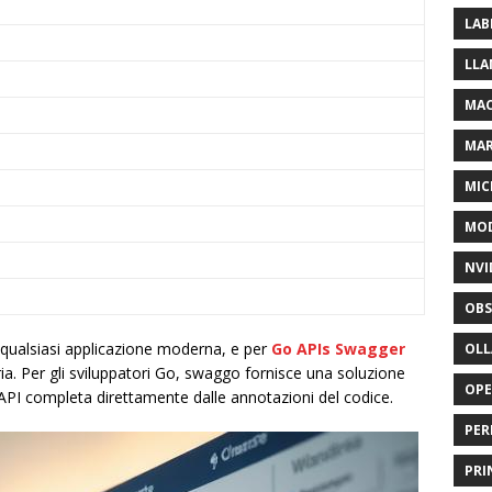
LAB
LLA
MAC
MA
MIC
MOD
NVI
OBS
ualsiasi applicazione moderna, e per
Go APIs Swagger
OL
ria. Per gli sviluppatori Go, swaggo fornisce una soluzione
OP
I completa direttamente dalle annotazioni del codice.
PER
PRI