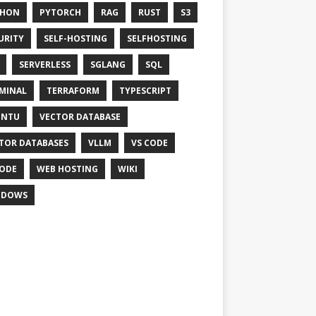
THON
PYTORCH
RAG
RUST
S3
URITY
SELF-HOSTING
SELFHOSTING
SERVERLESS
SGLANG
SQL
MINAL
TERRAFORM
TYPESCRIPT
UNTU
VECTOR DATABASE
TOR DATABASES
VLLM
VS CODE
ODE
WEB HOSTING
WIKI
NDOWS