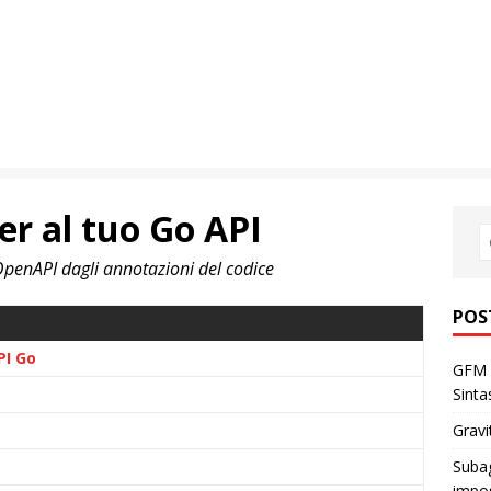
r al tuo Go API
enAPI dagli annotazioni del codice
POS
PI Go
GFM 
Sinta
Gravi
Subag
impos