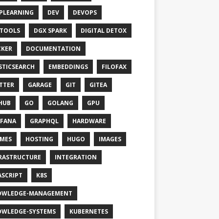
PLEARNING
DEV
DEVOPS
TOOLS
DGX SPARK
DIGITAL DETOX
KER
DOCUMENTATION
STICSEARCH
EMBEDDINGS
FILOFAX
TTER
GARAGE
GIT
GITEA
HUB
GO
GOLANG
GPU
FANA
GRAPHQL
HARDWARE
MES
HOSTING
HUGO
IMAGES
RASTRUCTURE
INTEGRATION
ASCRIPT
K8S
OWLEDGE-MANAGEMENT
WLEDGE-SYSTEMS
KUBERNETES