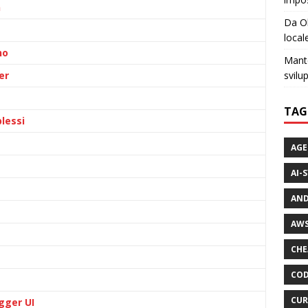
n
Da Ol
local
ho
Mante
er
svilu
TAG
lessi
AGE
AI-
AND
AWS
CHE
COD
CUR
gger UI