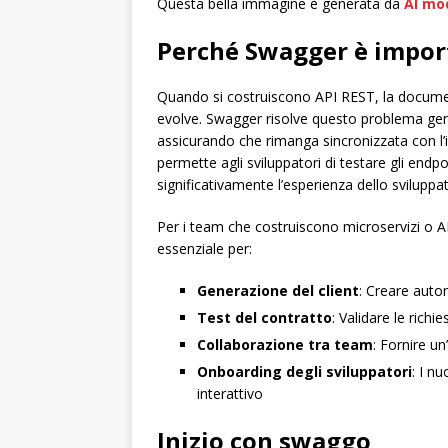
Questa bella immagine è generata da
AI mod
Perché Swagger è import
Quando si costruiscono API REST, la docume
evolve. Swagger risolve questo problema ge
assicurando che rimanga sincronizzata con l’
permette agli sviluppatori di testare gli end
significativamente l’esperienza dello sviluppa
Per i team che costruiscono microservizi o 
essenziale per:
Generazione del client
: Creare autom
Test del contratto
: Validare le richi
Collaborazione tra team
: Fornire un
Onboarding degli sviluppatori
: I n
interattivo
Inizio con swaggo