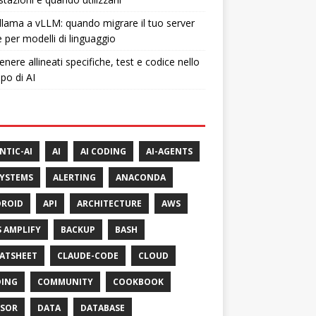
lama a vLLM: quando migrare il tuo server
e per modelli di linguaggio
nere allineati specifiche, test e codice nello
ppo di AI
NTIC-AI
AI
AI CODING
AI-AGENTS
SYSTEMS
ALERTING
ANACONDA
ROID
API
ARCHITECTURE
AWS
 AMPLIFY
BACKUP
BASH
ATSHEET
CLAUDE-CODE
CLOUD
ING
COMMUNITY
COOKBOOK
SOR
DATA
DATABASE