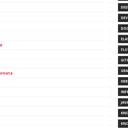
DEE
DEV
DOC
ELA
ta
FLU
GIT
GRA
ornata
HER
INF
JAV
KN
KNO