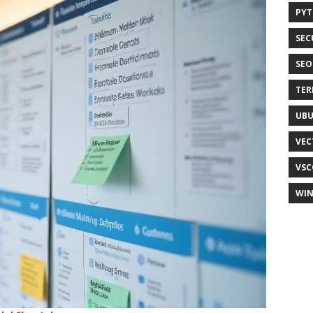
PY
SEC
SEO
TER
UB
VEC
VSC
WI