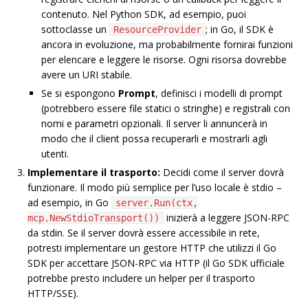
contenuto. Nel Python SDK, ad esempio, puoi
sottoclasse un
; in Go, il SDK è
ResourceProvider
ancora in evoluzione, ma probabilmente fornirai funzioni
per elencare e leggere le risorse. Ogni risorsa dovrebbe
avere un URI stabile.
Se si espongono
Prompt
, definisci i modelli di prompt
(potrebbero essere file statici o stringhe) e registrali con
nomi e parametri opzionali. Il server li annuncerà in
modo che il client possa recuperarli e mostrarli agli
utenti.
Implementare il trasporto:
Decidi come il server dovrà
funzionare. Il modo più semplice per l’uso locale è stdio –
ad esempio, in Go
server.Run(ctx,
inizierà a leggere JSON-RPC
mcp.NewStdioTransport())
da stdin. Se il server dovrà essere accessibile in rete,
potresti implementare un gestore HTTP che utilizzi il Go
SDK per accettare JSON-RPC via HTTP (il Go SDK ufficiale
potrebbe presto includere un helper per il trasporto
HTTP/SSE).