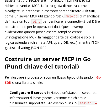
assistente AI di recuperare informazioni sull’indirizzo su
richiesta tramite l’MCP. Un’altra guida dimostra come
avvolgere un database in-memory personalizzato (
DiceDB
)
come un server MCP utilizzando l’SDK
di mark3labs:
mcp-go
definisce un tool
per verificare la connettività del DB e
ping
altri strumenti per le operazioni dati. Questi esempi
evidenziano quanto possa essere semplice creare
un’integrazione MCP: la maggior parte del codice è solo la
logica aziendale (chiamate API, query DB, ecc.), mentre l’SDK
gestisce il wiring JSON-RPC.
Costruire un server MCP in Go
(Punti chiave del tutorial)
Per illustrare il processo, ecco un flusso tipico utilizzando il
Go
SDK
o una libreria simile:
Configurare il server:
Inizializza un’istanza di server con
informazioni di base (nome, versione e dichiara le
funzionalità supportate). Ad esempio, in Go:
server :=