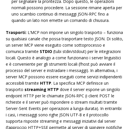
per segnalare la prontezza. Dopo questo, le operazioni
normali possono procedere. La sessione rimane aperta per
uno scambio continuo di messaggi JSON-RPC fino a
quando un lato non emette un comando di chiusura.
Trasporti:
L’MCP non impone un singolo trasporto – funziona
su qualsiasi canale che possa trasportare testo JSON. Di solito,
un server MCP viene eseguito come sottoprocesso e
comunica tramite
STDIO
(tubi stdin/stdout) per le integrazioni
locali. Questo è analogo a come funzionano i server linguistici
e è conveniente per gli strumenti locali (l’host può avviare il
processo del server e instradare i messaggi). In alternativa, i
server MCP possono essere eseguiti come servizi indipendenti
accessibili tramite
HTTP
. La specifica MCP definisce un
trasporto
streaming HTTP
dove il server espone un singolo
endpoint HTTP per le chiamate JSON-RPC (i client POST le
richieste e il server può rispondere o stream risultati tramite
Server-Sent Events per operazioni a lunga durata). In entrambi
i casi, i messaggi sono righe JSON UTF-8 e il protocollo
supporta risposte streaming e messaggi iniziativi dal server
(l’approccio HTTP+SSE permette al server di spingere notifiche