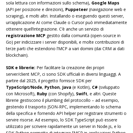
sola lettura con informazioni sullo schema),
Google Maps
(API per posizione e direzioni),
Puppeteer
(navigazione web e
scraping), e molti altri. Installando o eseguendo questi server,
un’applicazione AI come Claude o Cursor può immediatamente
ottenere quell’integrazione. C’è anche un servizio di
registrazione MCP
gestito dalla comunità (open-source in
Go) per indicizzare i server disponibili, e molte contribuzioni di
terze parti che estendono l’MCP a vari domini (dai CRM ai dati
blockchain).
SDK e librerie:
Per facilitare la creazione dei propri
server/client MCP, ci sono SDK ufficiali in diversi linguaggi. A
partire dal 2025, il progetto fornisce SDK per
TypeScript/Node
,
Python
,
Java
(e Kotlin),
C#
(sviluppato
con Microsoft),
Ruby
(con Shopify),
Swift
, e altri. Queste
librerie gestiscono il plumbing del protocollo – ad esempio,
gestendo il trasporto JSON-RPC, implementando lo schema
della specifica e fornendo API helper per registrare strumenti o
servire risorse. Ad esempio, lo SDK TypeScript può essere
utilizzato per scrivere rapidamente un server in Node.js, e lo
SDK Python permette di integrare l’MCP in applicazioni Python.