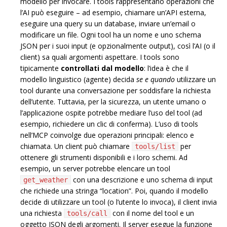
modello per invocare. I tools rappresentano operazioni che
l’AI può eseguire – ad esempio, chiamare un’API esterna,
eseguire una query su un database, inviare un’email o
modificare un file. Ogni tool ha un nome e uno schema
JSON per i suoi input (e opzionalmente output), così l’AI (o il
client) sa quali argomenti aspettare. I tools sono
tipicamente
controllati dal modello
: l’idea è che il
modello linguistico (agente) decida
se e quando
utilizzare un
tool durante una conversazione per soddisfare la richiesta
dell’utente. Tuttavia, per la sicurezza, un utente umano o
l’applicazione ospite potrebbe mediare l’uso del tool (ad
esempio, richiedere un clic di conferma). L’uso di tools
nell’MCP coinvolge due operazioni principali: elenco e
chiamata. Un client può chiamare
per
tools/list
ottenere gli strumenti disponibili e i loro schemi. Ad
esempio, un server potrebbe elencare un tool
con una descrizione e uno schema di input
get_weather
che richiede una stringa “location”. Poi, quando il modello
decide di utilizzare un tool (o l’utente lo invoca), il client invia
una richiesta
con il nome del tool e un
tools/call
oggetto JSON degli argomenti. Il server esegue la funzione