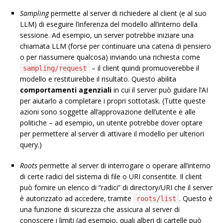
Sampling
permette al server di richiedere al client (e al suo
LLM) di eseguire l’inferenza del modello all’interno della
sessione. Ad esempio, un server potrebbe iniziare una
chiamata LLM (forse per continuare una catena di pensiero
o per riassumere qualcosa) inviando una richiesta come
– il client quindi promuoverebbe il
sampling/request
modello e restituirebbe il risultato. Questo abilita
comportamenti agenziali
in cui il server può guidare l’AI
per aiutarlo a completare i propri sottotask. (Tutte queste
azioni sono soggette all’approvazione dell’utente e alle
politiche – ad esempio, un utente potrebbe dover optare
per permettere al server di attivare il modello per ulteriori
query.)
Roots
permette al server di interrogare o operare all’interno
di certe radici del sistema di file o URI consentite. Il client
può fornire un elenco di “radici” di directory/URI che il server
è autorizzato ad accedere, tramite
. Questo è
roots/list
una funzione di sicurezza che assicura al server di
conoscere i limiti (ad esempio, quali alberi di cartelle può