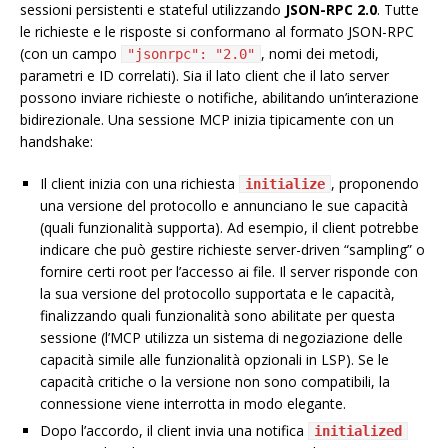
sessioni persistenti e stateful utilizzando
JSON-RPC 2.0
. Tutte
le richieste e le risposte si conformano al formato JSON-RPC
(con un campo
, nomi dei metodi,
"jsonrpc": "2.0"
parametri e ID correlati). Sia il lato client che il lato server
possono inviare richieste o notifiche, abilitando un’interazione
bidirezionale. Una sessione MCP inizia tipicamente con un
handshake:
Il client inizia con una richiesta
, proponendo
initialize
una versione del protocollo e annunciano le sue capacità
(quali funzionalità supporta). Ad esempio, il client potrebbe
indicare che può gestire richieste server-driven “sampling” o
fornire certi root per l’accesso ai file. Il server risponde con
la sua versione del protocollo supportata e le capacità,
finalizzando quali funzionalità sono abilitate per questa
sessione (l’MCP utilizza un sistema di negoziazione delle
capacità simile alle funzionalità opzionali in LSP). Se le
capacità critiche o la versione non sono compatibili, la
connessione viene interrotta in modo elegante.
Dopo l’accordo, il client invia una notifica
initialized