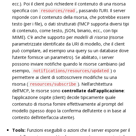
ecc.). Poi il client può richiedere il contenuto di una risorsa
specifica con
, passando l’URI. Il server
resources/read
risponde con il contenuto della risorsa, che potrebbe essere
testo (per i file), o dati strutturati (l’MCP supporta diversi tipi
di contenuto, come testo, JSON, binario, ecc., con tipi
MIME). C’è anche supporto per
modelli di risorsa
(risorse
parametrizzate identificate da URI di modello, che il client
può compilare, ad esempio una query su un database dove
l’utente fornisce un parametro). Se abilitato, i server
possono inviare notifiche quando le risorse cambiano (ad
esempio,
) o
notifications/resources/updated
permettere ai client di sottoscrivere modifiche su una
risorsa (
). Nell’architettura
resources/subscribe
dell’MCP, le risorse sono
controllate dall’applicazione
:
l’applicazione ospite (client) decide tipicamente quale
contenuto di risorsa fornire effettivamente al prompt del
modello (spesso dopo la conferma dell’utente o in base al
contesto dell’interfaccia utente).
Tools:
Funzioni eseguibili o azioni che il server espone per il