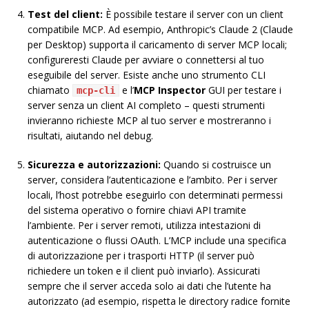
Test del client:
È possibile testare il server con un client
compatibile MCP. Ad esempio, Anthropic’s Claude 2 (Claude
per Desktop) supporta il caricamento di server MCP locali;
configureresti Claude per avviare o connettersi al tuo
eseguibile del server. Esiste anche uno strumento CLI
chiamato
e l’
MCP Inspector
GUI per testare i
mcp-cli
server senza un client AI completo – questi strumenti
invieranno richieste MCP al tuo server e mostreranno i
risultati, aiutando nel debug.
Sicurezza e autorizzazioni:
Quando si costruisce un
server, considera l’autenticazione e l’ambito. Per i server
locali, l’host potrebbe eseguirlo con determinati permessi
del sistema operativo o fornire chiavi API tramite
l’ambiente. Per i server remoti, utilizza intestazioni di
autenticazione o flussi OAuth. L’MCP include una specifica
di autorizzazione per i trasporti HTTP (il server può
richiedere un token e il client può inviarlo). Assicurati
sempre che il server acceda solo ai dati che l’utente ha
autorizzato (ad esempio, rispetta le directory radice fornite