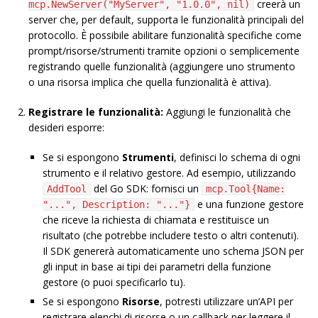
creerà un
mcp.NewServer("MyServer", "1.0.0", nil)
server che, per default, supporta le funzionalità principali del
protocollo. È possibile abilitare funzionalità specifiche come
prompt/risorse/strumenti tramite opzioni o semplicemente
registrando quelle funzionalità (aggiungere uno strumento
o una risorsa implica che quella funzionalità è attiva).
Registrare le funzionalità:
Aggiungi le funzionalità che
desideri esporre:
Se si espongono
Strumenti
, definisci lo schema di ogni
strumento e il relativo gestore. Ad esempio, utilizzando
del Go SDK: fornisci un
AddTool
mcp.Tool{Name:
e una funzione gestore
"...", Description: "..."}
che riceve la richiesta di chiamata e restituisce un
risultato (che potrebbe includere testo o altri contenuti).
Il SDK genererà automaticamente uno schema JSON per
gli input in base ai tipi dei parametri della funzione
gestore (o puoi specificarlo tu).
Se si espongono
Risorse
, potresti utilizzare un’API per
registrare elenchi di risorse o un callback per leggere il