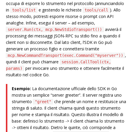
occupa di esporre lo strumento nel protocollo (annunciandolo
in
e gestendo le richieste
). Allo
tools/list
tools/call
stesso modo, potresti esporre risorse o prompt con API
analoghe. Infine, esegui il server – ad esempio,
avvierà il
server.Run(ctx, mcp.NewStdioTransport())
processing dei messaggi JSON-RPC su stdio fino a quando il
client non si disconnette. Dal lato client, l’SDK in Go può
generare un processo figlio e connettersi tramite
,
mcp.NewCommandTransport(exec.Command("myserver"))
quindi il client può chiamare
session.CallTool(ctx,
per invocare uno strumento e ottenere facilmente il
params)
risultato nel codice Go.
Esempio:
La documentazione ufficiale dello SDK in Go
mostra un semplice “server greeter”. Il server registra uno
strumento
che prende un nome e restituisce una
"greet"
stringa di saluto. Il client chiama quindi questo strumento
per nome e stampa il risultato. Questo illustra il modello di
base: definisci lo strumento -> il client chiama lo strumento
-> ottieni il risultato. Dietro le quinte, ciò corrisponde a