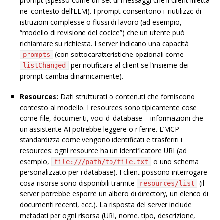
prompt (spesso come un set di messaggi che il client inietta
nel contesto dell’LLM). I prompt consentono il riutilizzo di
istruzioni complesse o flussi di lavoro (ad esempio,
“modello di revisione del codice”) che un utente può
richiamare su richiesta. I server indicano una capacità
(con sottocaratteristiche opzionali come
prompts
per notificare al client se l’insieme dei
listChanged
prompt cambia dinamicamente).
Resources:
Dati strutturati o contenuti che forniscono
contesto al modello. I resources sono tipicamente cose
come file, documenti, voci di database – informazioni che
un assistente AI potrebbe leggere o riferire. L’MCP
standardizza come vengono identificati e trasferiti i
resources: ogni resource ha un identificatore URI (ad
esempio,
o uno schema
file:///path/to/file.txt
personalizzato per i database). I client possono interrogare
cosa risorse sono disponibili tramite
(il
resources/list
server potrebbe esporre un albero di directory, un elenco di
documenti recenti, ecc.). La risposta del server include
metadati per ogni risorsa (URI, nome, tipo, descrizione,