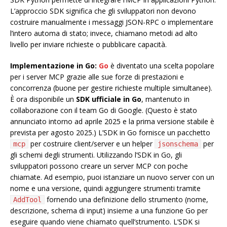
L’approccio SDK significa che gli sviluppatori non devono
costruire manualmente i messaggi JSON-RPC o implementare
l’intero automa di stato; invece, chiamano metodi ad alto
livello per inviare richieste o pubblicare capacità.
Implementazione in Go:
Go
è diventato una scelta popolare
per i server MCP grazie alle sue forze di prestazioni e
concorrenza (buone per gestire richieste multiple simultanee).
È ora disponibile un
SDK ufficiale in Go
, mantenuto in
collaborazione con il team Go di Google. (Questo è stato
annunciato intorno ad aprile 2025 e la prima versione stabile è
prevista per agosto 2025.) L’SDK in Go fornisce un pacchetto
per costruire client/server e un helper
per
mcp
jsonschema
gli schemi degli strumenti. Utilizzando l’SDK in Go, gli
sviluppatori possono creare un server MCP con poche
chiamate. Ad esempio, puoi istanziare un nuovo server con un
nome e una versione, quindi aggiungere strumenti tramite
fornendo una definizione dello strumento (nome,
AddTool
descrizione, schema di input) insieme a una funzione Go per
eseguire quando viene chiamato quell’strumento. L’SDK si