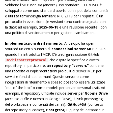
Sebbene l’MCP non sia (ancora) uno standard IETF o ISO, è
sviluppato come uno standard aperto con input della comunità
e utilizza terminologia familiare RFC 2119 per i requisiti. È un
protocollo in evoluzione (le versioni sono contrassegnate con
la data; ad esempio,
2025-06-18
è una revisione recente), con
una politica di versionamento per gestire i cambiamenti.
Implementazioni di riferimento:
Anthropic ha open-
sourced un certo numero di
connessioni server MCP
e SDK
quando ha introdotto l’MCP. C’è un’organizzazione GitHub
che ospita la specifica e diversi
modelcontextprotocol
repository. In particolare, un
repository “servers”
contiene
una raccolta di implementazioni pre-built di server MCP per
servizi e fonti di dati comuni. Queste servono come
integrazioni di riferimento e spesso possono essere utilizzate
“out-of-the-box” o come modelli per server personalizzati. Ad
esempio, il repository ufficiale include server per
Google Drive
(accesso ai file e ricerca in Google Drive),
Slack
(messaging
del workspace e contenuti dei canali),
GitHub/Git
(contesto
dei repository di codice),
PostgreSQL
(query del database in