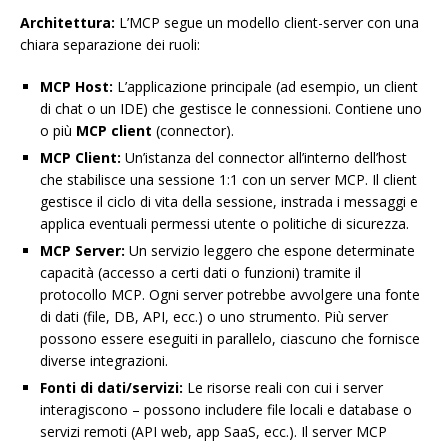
Architettura:
L’MCP segue un modello client-server con una
chiara separazione dei ruoli:
MCP Host:
L’applicazione principale (ad esempio, un client
di chat o un IDE) che gestisce le connessioni. Contiene uno
o più
MCP client
(connector).
MCP Client:
Un’istanza del connector all’interno dell’host
che stabilisce una sessione 1:1 con un server MCP. Il client
gestisce il ciclo di vita della sessione, instrada i messaggi e
applica eventuali permessi utente o politiche di sicurezza.
MCP Server:
Un servizio leggero che espone determinate
capacità (accesso a certi dati o funzioni) tramite il
protocollo MCP. Ogni server potrebbe avvolgere una fonte
di dati (file, DB, API, ecc.) o uno strumento. Più server
possono essere eseguiti in parallelo, ciascuno che fornisce
diverse integrazioni.
Fonti di dati/servizi:
Le risorse reali con cui i server
interagiscono – possono includere file locali e database o
servizi remoti (API web, app SaaS, ecc.). Il server MCP