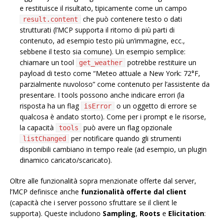
e restituisce il risultato, tipicamente come un campo
che può contenere testo o dati
result.content
strutturati (l’MCP supporta il ritorno di più parti di
contenuto, ad esempio testo più un’immagine, ecc.,
sebbene il testo sia comune). Un esempio semplice:
chiamare un tool
potrebbe restituire un
get_weather
payload di testo come “Meteo attuale a New York: 72°F,
parzialmente nuvoloso” come contenuto per l’assistente da
presentare. I tools possono anche indicare errori (la
risposta ha un flag
o un oggetto di errore se
isError
qualcosa è andato storto). Come per i prompt e le risorse,
la capacità
può avere un flag opzionale
tools
per notificare quando gli strumenti
listChanged
disponibili cambiano in tempo reale (ad esempio, un plugin
dinamico caricato/scaricato).
Oltre alle funzionalità sopra menzionate offerte dal server,
l’MCP definisce anche
funzionalità offerte dal client
(capacità che i server possono sfruttare se il client le
supporta). Queste includono
Sampling
,
Roots
e
Elicitation
: