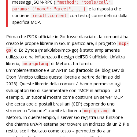
messaggi JSON-RPC (
"method": "tools/call",
e la risposta che
params: {"name": "greet", ...}
contiene
con testo) come definiti dalla
result.content
specifica MCP.
Prima che l’SDK ufficiale in Go fosse rilasciato, la comunità ha
creato le proprie librerie in Go. In particolare, il progetto
mcp-
di Ed Zynda (mark3labs/mcp-go) è stato ampiamente
go
utilizzato e ha influenzato il design dell’SDK ufficiale. Un’altra
libreria,
di Metoro, ha fornito
mcp-golang
un’implementazione e un’API in Go (l’articolo del blog Dev di
Elton Minetto utilizza questa libreria a partire dall’inizio del
2025). Queste librerie della comunità hanno permesso agli
sviluppatori Go di sperimentare con l’MCP in anticipo – ad
esempio, un tutorial mostra come costruire un server MCP
che cerca codici postali brasiliani (CEP) esponendo uno
strumento “zipcode” tramite la libreria
di
mcp-golang
Metoro. In quell’esempio, il server Go registra una funzione
che chiama un’API esterna per trovare un indirizzo da un ZIP e
restituisce il risultato come testo – permettendo a un