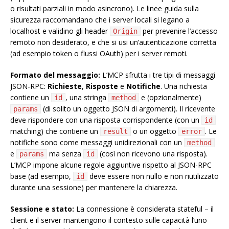
o risultati parziali in modo asincrono). Le linee guida sulla
sicurezza raccomandano che i server locali si legano a
localhost e validino gli header
per prevenire l’accesso
Origin
remoto non desiderato, e che si usi un’autenticazione corretta
(ad esempio token o flussi OAuth) per i server remoti.
Formato del messaggio:
L’MCP sfrutta i tre tipi di messaggi
JSON-RPC:
Richieste
,
Risposte
e
Notifiche
. Una richiesta
contiene un
, una stringa
e (opzionalmente)
id
method
(di solito un oggetto JSON di argomenti). Il ricevente
params
deve rispondere con una risposta corrispondente (con un
id
matching) che contiene un
o un oggetto
. Le
result
error
notifiche sono come messaggi unidirezionali con un
method
e
ma senza
(così non ricevono una risposta).
params
id
L’MCP impone alcune regole aggiuntive rispetto al JSON-RPC
base (ad esempio,
deve essere non nullo e non riutilizzato
id
durante una sessione) per mantenere la chiarezza.
Sessione e stato:
La connessione è considerata stateful – il
client e il server mantengono il contesto sulle capacità l’uno