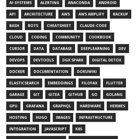
AI-SYSTEMS
ALERTING
ANACONDA
ANDROID
API
ARCHITECTURE
AWS
AWS AMPLIFY
BACKUP
BASH
BOTS
CHEATSHEET
CLAUDE-CODE
CLOUD
CODING
COMMUNITY
COOKBOOK
CURSOR
DATA
DATABASE
DEEPLEARNING
DEV
DEVOPS
DEVTOOLS
DGX SPARK
DIGITAL DETOX
DOCKER
DOCUMENTATION
DOKUWIKI
ELASTICSEARCH
EMBEDDINGS
FILOFAX
FLUTTER
GARAGE
GIT
GITEA
GITHUB
GO
GOLANG
GPU
GRAFANA
GRAPHQL
HARDWARE
HERMES
HOSTING
HUGO
IMAGES
INFRASTRUCTURE
INTEGRATION
JAVASCRIPT
K8S