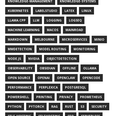
KNOWLEDGE-MANAGEMENT
KNOWLEDGE-SYSTEMS
KUBERNETES
LABELSTUDIO
LATEX
LINUX
LLAMA.CPP
LLM
LOGGING
LOGSEQ
MACHINE LEARNING
MACOS
MAINROAD
MARKDOWN
MELBOURNE
MICROSERVICES
MINIO
MMDETECTION
MODEL ROUTING
MONITORING
NODE.JS
NVIDIA
OBJECTDETECTION
OBSERVABILITY
OBSIDIAN
OFFLINE
OLLAMA
OPEN SOURCE
OPENAI
OPENCLAW
OPENCODE
PERFORMANCE
PERPLEXICA
POSTGRESQL
POWERSHELL
PRINTING
PRIVACY
PROMETHEUS
PYTHON
PYTORCH
RAG
RUST
S3
SECURITY