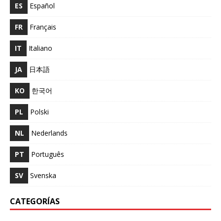
ES
Español
FR
Français
IT
Italiano
JA
日本語
KO
한국어
PL
Polski
NL
Nederlands
PT
Português
SV
Svenska
CATEGORÍAS