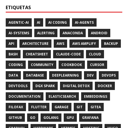
ETIQUETAS
AGENTIC-AI
AI
AI CODING
AI-AGENTS
AI-SYSTEMS
ALERTING
ANACONDA
ANDROID
API
ARCHITECTURE
AWS
AWS AMPLIFY
BACKUP
BASH
CHEATSHEET
CLAUDE-CODE
CLOUD
CODING
COMMUNITY
COOKBOOK
CURSOR
DATA
DATABASE
DEEPLEARNING
DEV
DEVOPS
DEVTOOLS
DGX SPARK
DIGITAL DETOX
DOCKER
DOCUMENTATION
ELASTICSEARCH
EMBEDDINGS
FILOFAX
FLUTTER
GARAGE
GIT
GITEA
GITHUB
GO
GOLANG
GPU
GRAFANA