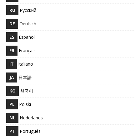
RU
Русский
DE
Deutsch
ES
Español
FR
Français
IT
Italiano
JA
日本語
KO
한국어
PL
Polski
NL
Nederlands
PT
Português