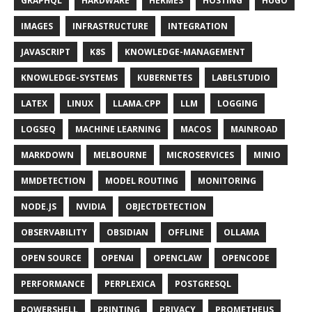
GRAPHQL
HARDWARE
HERMES
HOSTING
HUGO
IMAGES
INFRASTRUCTURE
INTEGRATION
JAVASCRIPT
K8S
KNOWLEDGE-MANAGEMENT
KNOWLEDGE-SYSTEMS
KUBERNETES
LABELSTUDIO
LATEX
LINUX
LLAMA.CPP
LLM
LOGGING
LOGSEQ
MACHINE LEARNING
MACOS
MAINROAD
MARKDOWN
MELBOURNE
MICROSERVICES
MINIO
MMDETECTION
MODEL ROUTING
MONITORING
NODE.JS
NVIDIA
OBJECTDETECTION
OBSERVABILITY
OBSIDIAN
OFFLINE
OLLAMA
OPEN SOURCE
OPENAI
OPENCLAW
OPENCODE
PERFORMANCE
PERPLEXICA
POSTGRESQL
POWERSHELL
PRINTING
PRIVACY
PROMETHEUS