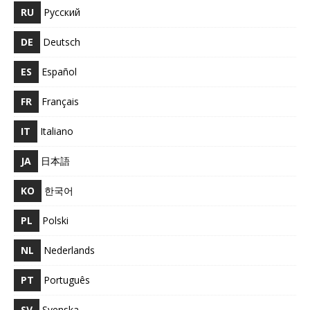
RU
Русский
DE
Deutsch
ES
Español
FR
Français
IT
Italiano
JA
日本語
KO
한국어
PL
Polski
NL
Nederlands
PT
Português
SV
Svenska