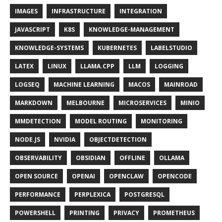
IMAGES
INFRASTRUCTURE
INTEGRATION
JAVASCRIPT
K8S
KNOWLEDGE-MANAGEMENT
KNOWLEDGE-SYSTEMS
KUBERNETES
LABELSTUDIO
LATEX
LINUX
LLAMA.CPP
LLM
LOGGING
LOGSEQ
MACHINE LEARNING
MACOS
MAINROAD
MARKDOWN
MELBOURNE
MICROSERVICES
MINIO
MMDETECTION
MODEL ROUTING
MONITORING
NODE.JS
NVIDIA
OBJECTDETECTION
OBSERVABILITY
OBSIDIAN
OFFLINE
OLLAMA
OPEN SOURCE
OPENAI
OPENCLAW
OPENCODE
PERFORMANCE
PERPLEXICA
POSTGRESQL
POWERSHELL
PRINTING
PRIVACY
PROMETHEUS