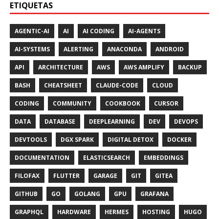
ETIQUETAS
AGENTIC-AI
AI
AI CODING
AI-AGENTS
AI-SYSTEMS
ALERTING
ANACONDA
ANDROID
API
ARCHITECTURE
AWS
AWS AMPLIFY
BACKUP
BASH
CHEATSHEET
CLAUDE-CODE
CLOUD
CODING
COMMUNITY
COOKBOOK
CURSOR
DATA
DATABASE
DEEPLEARNING
DEV
DEVOPS
DEVTOOLS
DGX SPARK
DIGITAL DETOX
DOCKER
DOCUMENTATION
ELASTICSEARCH
EMBEDDINGS
FILOFAX
FLUTTER
GARAGE
GIT
GITEA
GITHUB
GO
GOLANG
GPU
GRAFANA
GRAPHQL
HARDWARE
HERMES
HOSTING
HUGO