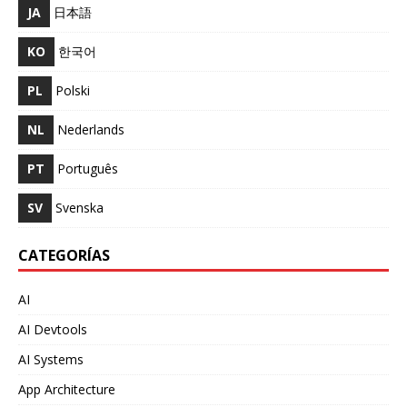
JA
日本語
KO
한국어
PL
Polski
NL
Nederlands
PT
Português
SV
Svenska
CATEGORÍAS
AI
AI Devtools
AI Systems
App Architecture