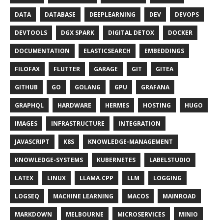
DATA
DATABASE
DEEPLEARNING
DEV
DEVOPS
DEVTOOLS
DGX SPARK
DIGITAL DETOX
DOCKER
DOCUMENTATION
ELASTICSEARCH
EMBEDDINGS
FILOFAX
FLUTTER
GARAGE
GIT
GITEA
GITHUB
GO
GOLANG
GPU
GRAFANA
GRAPHQL
HARDWARE
HERMES
HOSTING
HUGO
IMAGES
INFRASTRUCTURE
INTEGRATION
JAVASCRIPT
K8S
KNOWLEDGE-MANAGEMENT
KNOWLEDGE-SYSTEMS
KUBERNETES
LABELSTUDIO
LATEX
LINUX
LLAMA.CPP
LLM
LOGGING
LOGSEQ
MACHINE LEARNING
MACOS
MAINROAD
MARKDOWN
MELBOURNE
MICROSERVICES
MINIO