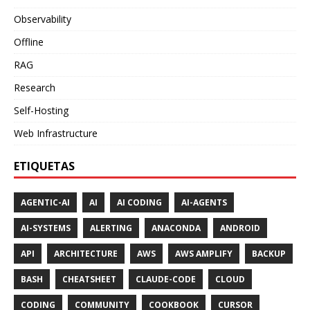
Observability
Offline
RAG
Research
Self-Hosting
Web Infrastructure
ETIQUETAS
AGENTIC-AI
AI
AI CODING
AI-AGENTS
AI-SYSTEMS
ALERTING
ANACONDA
ANDROID
API
ARCHITECTURE
AWS
AWS AMPLIFY
BACKUP
BASH
CHEATSHEET
CLAUDE-CODE
CLOUD
CODING
COMMUNITY
COOKBOOK
CURSOR