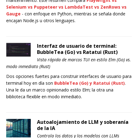
mantenimiento. Este resumen compara
Playwright
vs
Selenium
vs
Puppeteer
vs
LambdaTest
vs
ZenRows
vs
Gauge
- con enfoque en Python, mientras se señala donde
encajan Node.js u otros lenguajes.
Interfaz de usuario de terminal:
BubbleTea (Go) vs Ratatui (Rust)
Vista rápida de marcos TUI en estilo Elm (Go) vs.
modo inmediato (Rust)
Dos opciones fuertes para construir interfaces de usuario para
terminal hoy en día son
BubbleTea
(Go) y
Ratatui
(Rust)
.
Una le da un marco opinionado estilo Elm; la otra una
biblioteca flexible en modo inmediato.
Autoalojamiento de LLM y soberanía
de la IA
Controla los datos y los modelos con LLMs