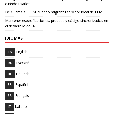
cuándo usarlos
De Ollama a vLLM: cuándo migrar tu servidor local de LLM
Mantener especificaciones, pruebas y código sincronizados en
el desarrollo de IA
IDIOMAS
EN
English
RU
Русский
DE
Deutsch
ES
Español
FR
Français
IT
Italiano