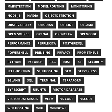
MMDETECTION
MODEL ROUTING
MONITORING
NODE.JS
NVIDIA
OBJECTDETECTION
OBSERVABILITY
OBSIDIAN
OFFLINE
OLLAMA
OPEN SOURCE
OPENAI
OPENCLAW
OPENCODE
PERFORMANCE
PERPLEXICA
POSTGRESQL
POWERSHELL
PRINTING
PRIVACY
PROMETHEUS
PYTHON
PYTORCH
RAG
RUST
S3
SECURITY
SELF-HOSTING
SELFHOSTING
SEO
SERVERLESS
SGLANG
SQL
TERMINAL
TERRAFORM
TYPESCRIPT
UBUNTU
VECTOR DATABASE
VECTOR DATABASES
VLLM
VS CODE
VSCODE
WEB HOSTING
WIKI
WINDOWS