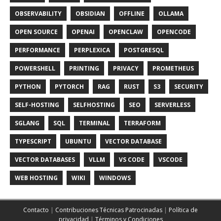
OBSERVABILITY
OBSIDIAN
OFFLINE
OLLAMA
OPEN SOURCE
OPENAI
OPENCLAW
OPENCODE
PERFORMANCE
PERPLEXICA
POSTGRESQL
POWERSHELL
PRINTING
PRIVACY
PROMETHEUS
PYTHON
PYTORCH
RAG
RUST
S3
SECURITY
SELF-HOSTING
SELFHOSTING
SEO
SERVERLESS
SGLANG
SQL
TERMINAL
TERRAFORM
TYPESCRIPT
UBUNTU
VECTOR DATABASE
VECTOR DATABASES
VLLM
VS CODE
VSCODE
WEB HOSTING
WIKI
WINDOWS
Contacto
|
Contribuciones Técnicas Patrocinadas
|
Política de
privacidad
|
Términos y Condiciones