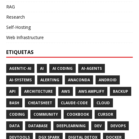
RAG
Research
Self-Hosting
Web Infrastructure
ETIQUETAS
AGENTIC-AI
AI
AI CODING
AI-AGENTS
AI-SYSTEMS
ALERTING
ANACONDA
ANDROID
API
ARCHITECTURE
AWS
AWS AMPLIFY
BACKUP
BASH
CHEATSHEET
CLAUDE-CODE
CLOUD
CODING
COMMUNITY
COOKBOOK
CURSOR
DATA
DATABASE
DEEPLEARNING
DEV
DEVOPS
DEVTOOLS
DGX SPARK
DIGITAL DETOX
DOCKER