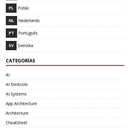
PL
Polski
NL
Nederlands
PT
Português
SV
Svenska
CATEGORÍAS
AI
AI Devtools
AI Systems
App Architecture
Architecture
Cheatsheet