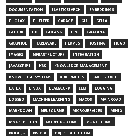
DOCUMENTATION
ELASTICSEARCH
EMBEDDINGS
FILOFAX
FLUTTER
GARAGE
GIT
GITEA
GITHUB
GO
GOLANG
GPU
GRAFANA
GRAPHQL
HARDWARE
HERMES
HOSTING
HUGO
IMAGES
INFRASTRUCTURE
INTEGRATION
JAVASCRIPT
K8S
KNOWLEDGE-MANAGEMENT
KNOWLEDGE-SYSTEMS
KUBERNETES
LABELSTUDIO
LATEX
LINUX
LLAMA.CPP
LLM
LOGGING
LOGSEQ
MACHINE LEARNING
MACOS
MAINROAD
MARKDOWN
MELBOURNE
MICROSERVICES
MINIO
MMDETECTION
MODEL ROUTING
MONITORING
NODE.JS
NVIDIA
OBJECTDETECTION