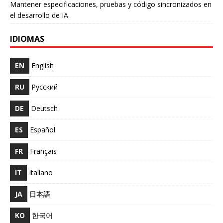
Mantener especificaciones, pruebas y código sincronizados en
el desarrollo de IA
IDIOMAS
EN
English
RU
Русский
DE
Deutsch
ES
Español
FR
Français
IT
Italiano
JA
日本語
KO
한국어