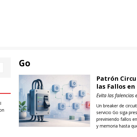
Go
Patrón Circu
las Fallos e
Evita las falencias
I
Un breaker de circuit
 on
servicio Go siga pre
previniendo fallos 
y memoria hasta que