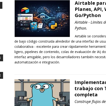
Airtable par
Planes, API,
Go/Python
Airtable - Límites 
Python.
Airtable se conside
de bajo código construida alrededor de una interfaz de usua
colaborativa - excelente para crear rápidamente herramien
ligero, pipelines de contenido, colas de evaluación de IA) 
interfaz amigable, pero los desarrolladores también necesit
X
automatización e integración.
X
Implementand
trabajo con 
completa
Construye flujos d