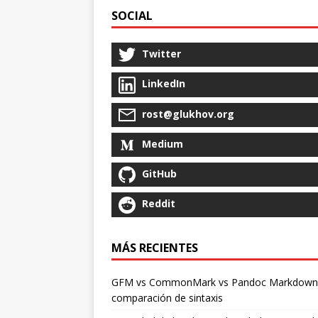
SOCIAL
Twitter
LinkedIn
rost@glukhov.org
Medium
GitHub
Reddit
MÁS RECIENTES
GFM vs CommonMark vs Pandoc Markdown
comparación de sintaxis