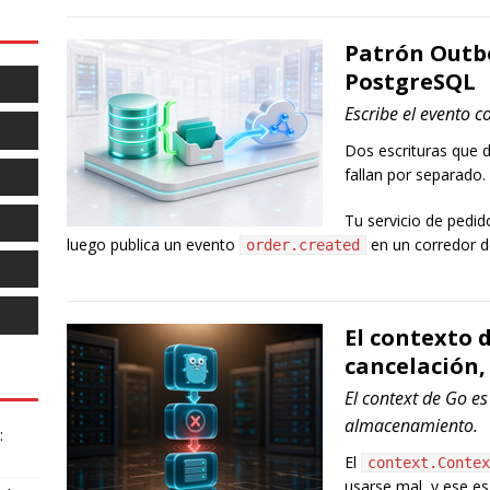
Patrón Outbo
PostgreSQL
Escribe el evento c
Dos escrituras que 
fallan por separado.
Tu servicio de pedid
luego publica un evento
en un corredor d
order.created
El contexto 
cancelación,
El context de Go es 
almacenamiento.
:
El
context.Contex
usarse mal, y ese es