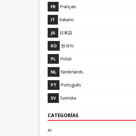
FR
Français
IT
Italiano
JA
日本語
KO
한국어
PL
Polski
NL
Nederlands
PT
Português
SV
Svenska
CATEGORÍAS
AI