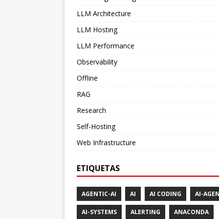
LLM Architecture
LLM Hosting
LLM Performance
Observability
Offline
RAG
Research
Self-Hosting
Web Infrastructure
ETIQUETAS
AGENTIC-AI
AI
AI CODING
AI-AGE
AI-SYSTEMS
ALERTING
ANACONDA