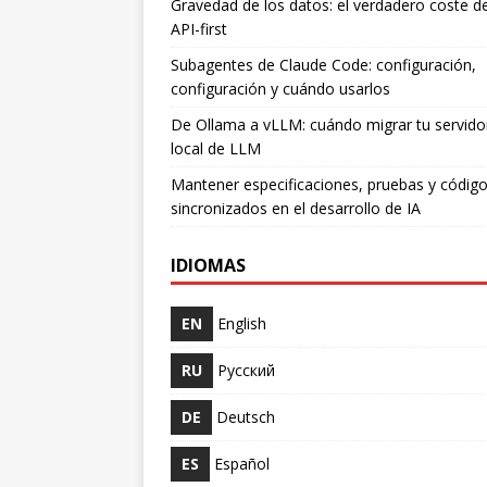
Gravedad de los datos: el verdadero coste de
API-first
Subagentes de Claude Code: configuración,
configuración y cuándo usarlos
De Ollama a vLLM: cuándo migrar tu servido
local de LLM
Mantener especificaciones, pruebas y códig
sincronizados en el desarrollo de IA
IDIOMAS
EN
English
RU
Русский
DE
Deutsch
ES
Español