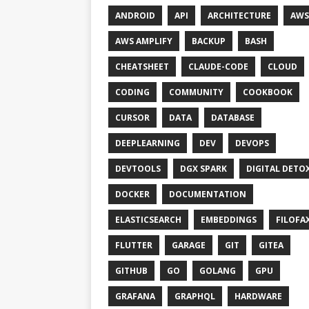
ANDROID
API
ARCHITECTURE
AWS
AWS AMPLIFY
BACKUP
BASH
CHEATSHEET
CLAUDE-CODE
CLOUD
CODING
COMMUNITY
COOKBOOK
CURSOR
DATA
DATABASE
DEEPLEARNING
DEV
DEVOPS
DEVTOOLS
DGX SPARK
DIGITAL DETO
DOCKER
DOCUMENTATION
ELASTICSEARCH
EMBEDDINGS
FILOFA
FLUTTER
GARAGE
GIT
GITEA
GITHUB
GO
GOLANG
GPU
GRAFANA
GRAPHQL
HARDWARE