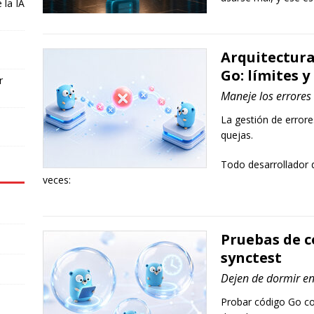
 la IA
Arquitectura
Go: límites 
r
Maneje los errores 
o
La gestión de error
quejas.
Todo desarrollador 
veces:
Pruebas de c
synctest
Dejen de dormir en
Probar código Go co