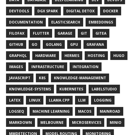
DEVTOOLS
DGX SPARK
DIGITAL DETOX
DOCKER
DOCUMENTATION
ELASTICSEARCH
EMBEDDINGS
FILOFAX
FLUTTER
GARAGE
GIT
GITEA
GITHUB
GO
GOLANG
GPU
GRAFANA
GRAPHQL
HARDWARE
HERMES
HOSTING
HUGO
IMAGES
INFRASTRUCTURE
INTEGRATION
JAVASCRIPT
K8S
KNOWLEDGE-MANAGEMENT
KNOWLEDGE-SYSTEMS
KUBERNETES
LABELSTUDIO
LATEX
LINUX
LLAMA.CPP
LLM
LOGGING
LOGSEQ
MACHINE LEARNING
MACOS
MAINROAD
MARKDOWN
MELBOURNE
MICROSERVICES
MINIO
MMDETECTION
MODEL ROUTING
MONITORING