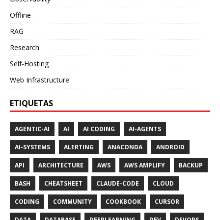
Offline
RAG
Research
Self-Hosting
Web Infrastructure
ETIQUETAS
AGENTIC-AI
AI
AI CODING
AI-AGENTS
AI-SYSTEMS
ALERTING
ANACONDA
ANDROID
API
ARCHITECTURE
AWS
AWS AMPLIFY
BACKUP
BASH
CHEATSHEET
CLAUDE-CODE
CLOUD
CODING
COMMUNITY
COOKBOOK
CURSOR
DATA
DATABASE
DEEPLEARNING
DEV
DEVOPS