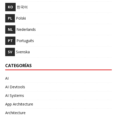
KO
한국어
PL
Polski
NL
Nederlands
PT
Português
SV
Svenska
CATEGORÍAS
AI
AI Devtools
AI Systems
App Architecture
Architecture