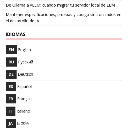
De Ollama a vLLM: cuándo migrar tu servidor local de LLM
Mantener especificaciones, pruebas y código sincronizados en
el desarrollo de IA
IDIOMAS
EN
English
RU
Русский
DE
Deutsch
ES
Español
FR
Français
IT
Italiano
JA
日本語