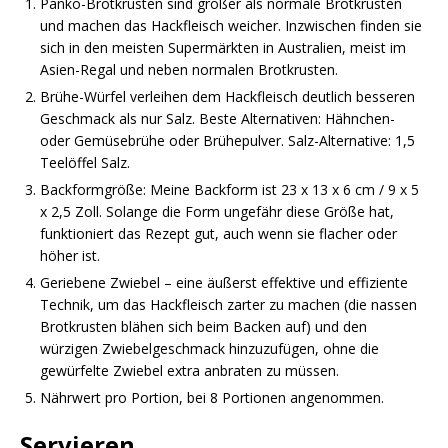
Panko-Brotkrusten sind größer als normale Brotkrusten
und machen das Hackfleisch weicher. Inzwischen finden sie
sich in den meisten Supermärkten in Australien, meist im
Asien-Regal und neben normalen Brotkrusten.
Brühe-Würfel verleihen dem Hackfleisch deutlich besseren
Geschmack als nur Salz. Beste Alternativen: Hähnchen-
oder Gemüsebrühe oder Brühepulver. Salz-Alternative: 1,5
Teelöffel Salz.
Backformgröße: Meine Backform ist 23 x 13 x 6 cm / 9 x 5
x 2,5 Zoll. Solange die Form ungefähr diese Größe hat,
funktioniert das Rezept gut, auch wenn sie flacher oder
höher ist.
Geriebene Zwiebel – eine äußerst effektive und effiziente
Technik, um das Hackfleisch zarter zu machen (die nassen
Brotkrusten blähen sich beim Backen auf) und den
würzigen Zwiebelgeschmack hinzuzufügen, ohne die
gewürfelte Zwiebel extra anbraten zu müssen.
Nährwert pro Portion, bei 8 Portionen angenommen.
Servieren