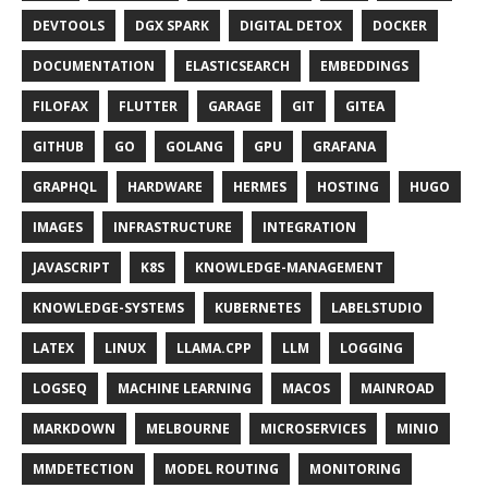
DEVTOOLS
DGX SPARK
DIGITAL DETOX
DOCKER
DOCUMENTATION
ELASTICSEARCH
EMBEDDINGS
FILOFAX
FLUTTER
GARAGE
GIT
GITEA
GITHUB
GO
GOLANG
GPU
GRAFANA
GRAPHQL
HARDWARE
HERMES
HOSTING
HUGO
IMAGES
INFRASTRUCTURE
INTEGRATION
JAVASCRIPT
K8S
KNOWLEDGE-MANAGEMENT
KNOWLEDGE-SYSTEMS
KUBERNETES
LABELSTUDIO
LATEX
LINUX
LLAMA.CPP
LLM
LOGGING
LOGSEQ
MACHINE LEARNING
MACOS
MAINROAD
MARKDOWN
MELBOURNE
MICROSERVICES
MINIO
MMDETECTION
MODEL ROUTING
MONITORING