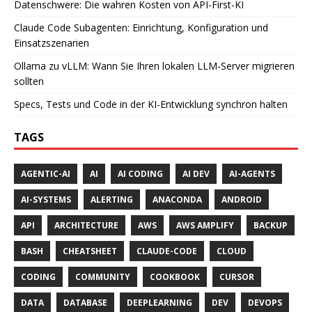
Datenschwere: Die wahren Kosten von API-First-KI
Claude Code Subagenten: Einrichtung, Konfiguration und
Einsatzszenarien
Ollama zu vLLM: Wann Sie Ihren lokalen LLM-Server migrieren
sollten
Specs, Tests und Code in der KI-Entwicklung synchron halten
TAGS
AGENTIC-AI
AI
AI CODING
AI DEV
AI-AGENTS
AI-SYSTEMS
ALERTING
ANACONDA
ANDROID
API
ARCHITECTURE
AWS
AWS AMPLIFY
BACKUP
BASH
CHEATSHEET
CLAUDE-CODE
CLOUD
CODING
COMMUNITY
COOKBOOK
CURSOR
DATA
DATABASE
DEEPLEARNING
DEV
DEVOPS