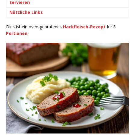
Servieren
Nützliche Links
Dies ist ein oven-gebratenes
Hackfleisch-Rezept
für 8
Portionen
.