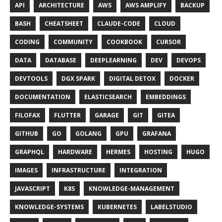
API
ARCHITECTURE
AWS
AWS AMPLIFY
BACKUP
BASH
CHEATSHEET
CLAUDE-CODE
CLOUD
CODING
COMMUNITY
COOKBOOK
CURSOR
DATA
DATABASE
DEEPLEARNING
DEV
DEVOPS
DEVTOOLS
DGX SPARK
DIGITAL DETOX
DOCKER
DOCUMENTATION
ELASTICSEARCH
EMBEDDINGS
FILOFAX
FLUTTER
GARAGE
GIT
GITEA
GITHUB
GO
GOLANG
GPU
GRAFANA
GRAPHQL
HARDWARE
HERMES
HOSTING
HUGO
IMAGES
INFRASTRUCTURE
INTEGRATION
JAVASCRIPT
K8S
KNOWLEDGE-MANAGEMENT
KNOWLEDGE-SYSTEMS
KUBERNETES
LABELSTUDIO