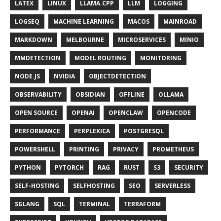
LATEX
LINUX
LLAMA.CPP
LLM
LOGGING
LOGSEQ
MACHINE LEARNING
MACOS
MAINROAD
MARKDOWN
MELBOURNE
MICROSERVICES
MINIO
MMDETECTION
MODEL ROUTING
MONITORING
NODE.JS
NVIDIA
OBJECTDETECTION
OBSERVABILITY
OBSIDIAN
OFFLINE
OLLAMA
OPEN SOURCE
OPENAI
OPENCLAW
OPENCODE
PERFORMANCE
PERPLEXICA
POSTGRESQL
POWERSHELL
PRINTING
PRIVACY
PROMETHEUS
PYTHON
PYTORCH
RAG
RUST
S3
SECURITY
SELF-HOSTING
SELFHOSTING
SEO
SERVERLESS
SGLANG
SQL
TERMINAL
TERRAFORM