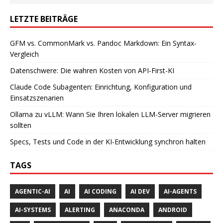
LETZTE BEITRÄGE
GFM vs. CommonMark vs. Pandoc Markdown: Ein Syntax-
Vergleich
Datenschwere: Die wahren Kosten von API-First-KI
Claude Code Subagenten: Einrichtung, Konfiguration und
Einsatzszenarien
Ollama zu vLLM: Wann Sie Ihren lokalen LLM-Server migrieren
sollten
Specs, Tests und Code in der KI-Entwicklung synchron halten
TAGS
AGENTIC-AI
AI
AI CODING
AI DEV
AI-AGENTS
AI-SYSTEMS
ALERTING
ANACONDA
ANDROID