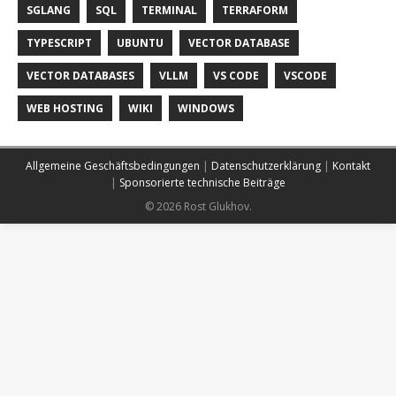
SGLANG
SQL
TERMINAL
TERRAFORM
TYPESCRIPT
UBUNTU
VECTOR DATABASE
VECTOR DATABASES
VLLM
VS CODE
VSCODE
WEB HOSTING
WIKI
WINDOWS
Allgemeine Geschäftsbedingungen
|
Datenschutzerklärung
|
Kontakt
|
Sponsorierte technische Beiträge
© 2026 Rost Glukhov.