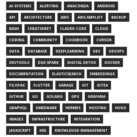
AI-SYSTEMS
ALERTING
ANACONDA
ANDROID
API
ARCHITECTURE
AWS
AWS AMPLIFY
BACKUP
BASH
CHEATSHEET
CLAUDE-CODE
CLOUD
CODING
COMMUNITY
COOKBOOK
CURSOR
DATA
DATABASE
DEEPLEARNING
DEV
DEVOPS
DEVTOOLS
DGX SPARK
DIGITAL DETOX
DOCKER
DOCUMENTATION
ELASTICSEARCH
EMBEDDINGS
FILOFAX
FLUTTER
GARAGE
GIT
GITEA
GITHUB
GO
GOLANG
GPU
GRAFANA
GRAPHQL
HARDWARE
HERMES
HOSTING
HUGO
IMAGES
INFRASTRUCTURE
INTEGRATION
JAVASCRIPT
K8S
KNOWLEDGE-MANAGEMENT