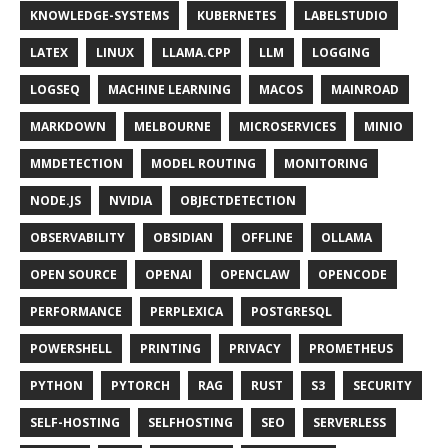
KNOWLEDGE-SYSTEMS
KUBERNETES
LABELSTUDIO
LATEX
LINUX
LLAMA.CPP
LLM
LOGGING
LOGSEQ
MACHINE LEARNING
MACOS
MAINROAD
MARKDOWN
MELBOURNE
MICROSERVICES
MINIO
MMDETECTION
MODEL ROUTING
MONITORING
NODE.JS
NVIDIA
OBJECTDETECTION
OBSERVABILITY
OBSIDIAN
OFFLINE
OLLAMA
OPEN SOURCE
OPENAI
OPENCLAW
OPENCODE
PERFORMANCE
PERPLEXICA
POSTGRESQL
POWERSHELL
PRINTING
PRIVACY
PROMETHEUS
PYTHON
PYTORCH
RAG
RUST
S3
SECURITY
SELF-HOSTING
SELFHOSTING
SEO
SERVERLESS