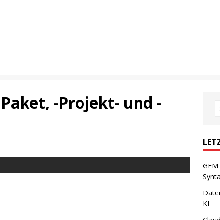
Paket, -Projekt- und -
LET
GFM 
Synta
Daten
KI
Claud