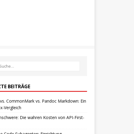
ZTE BEITRÄGE
vs. CommonMark vs. Pandoc Markdown: Ein
x-Vergleich
schwere: Die wahren Kosten von API-First-
e Code Subagenten: Einrichtung,