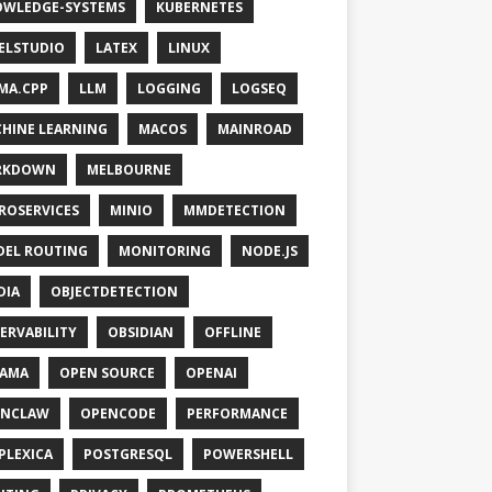
WLEDGE-SYSTEMS
KUBERNETES
ELSTUDIO
LATEX
LINUX
MA.CPP
LLM
LOGGING
LOGSEQ
HINE LEARNING
MACOS
MAINROAD
RKDOWN
MELBOURNE
ROSERVICES
MINIO
MMDETECTION
EL ROUTING
MONITORING
NODE.JS
DIA
OBJECTDETECTION
ERVABILITY
OBSIDIAN
OFFLINE
LAMA
OPEN SOURCE
OPENAI
ENCLAW
OPENCODE
PERFORMANCE
PLEXICA
POSTGRESQL
POWERSHELL