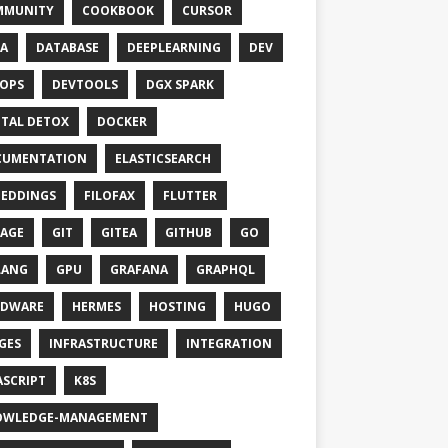
MMUNITY
COOKBOOK
CURSOR
A
DATABASE
DEEPLEARNING
DEV
OPS
DEVTOOLS
DGX SPARK
ITAL DETOX
DOCKER
CUMENTATION
ELASTICSEARCH
EDDINGS
FILOFAX
FLUTTER
AGE
GIT
GITEA
GITHUB
GO
LANG
GPU
GRAFANA
GRAPHQL
RDWARE
HERMES
HOSTING
HUGO
GES
INFRASTRUCTURE
INTEGRATION
ASCRIPT
K8S
OWLEDGE-MANAGEMENT