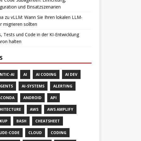
guration und Einsatzszenarien
a zu vLLM: Wann Sie Ihren lokalen LLM-
r migrieren sollten
, Tests und Code in der KI-Entwicklung
ron halten
S
NTIC-AI
AI
AI CODING
AI DEV
AGENTS
AI-SYSTEMS
ALERTING
ACONDA
ANDROID
API
HITECTURE
AWS
AWS AMPLIFY
KUP
BASH
CHEATSHEET
UDE-CODE
CLOUD
CODING