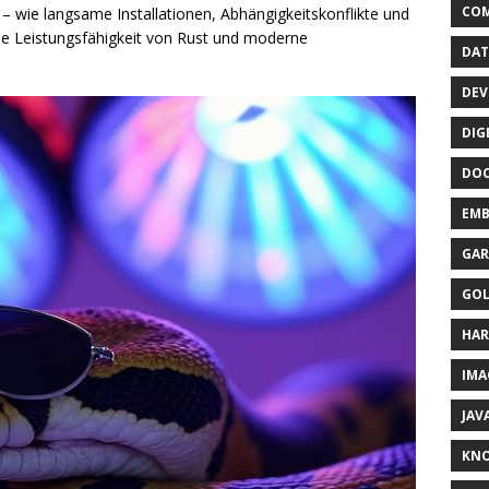
CO
wie langsame Installationen, Abhängigkeitskonflikte und
 Leistungsfähigkeit von Rust und moderne
DAT
DEV
DIG
DO
EMB
GAR
GO
HA
IMA
JAV
KN