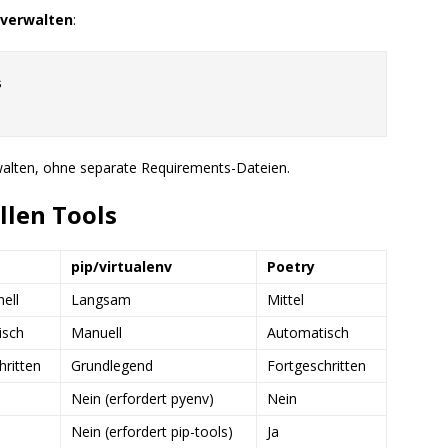
 verwalten
:


rwalten, ohne separate Requirements-Dateien.
llen Tools
pip/virtualenv
Poetry
ell
Langsam
Mittel
isch
Manuell
Automatisch
hritten
Grundlegend
Fortgeschritten
Nein (erfordert pyenv)
Nein
Nein (erfordert pip-tools)
Ja