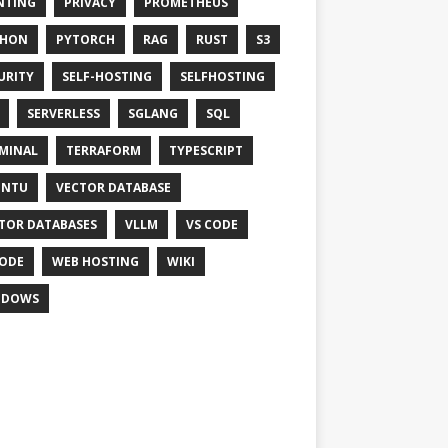
NTING
PRIVACY
PROMETHEUS
THON
PYTORCH
RAG
RUST
S3
URITY
SELF-HOSTING
SELFHOSTING
SERVERLESS
SGLANG
SQL
MINAL
TERRAFORM
TYPESCRIPT
UNTU
VECTOR DATABASE
TOR DATABASES
VLLM
VS CODE
ODE
WEB HOSTING
WIKI
NDOWS