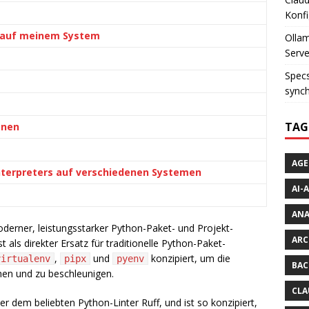
Konfi
UV auf meinem System
Ollam
Serve
Specs
synch
TAG
onen
AGE
nterpreters auf verschiedenen Systemen
AI-
AN
derner, leistungsstarker Python-Paket- und Projekt-
ARC
 als direkter Ersatz für traditionelle Python-Paket-
,
und
konzipiert, um die
virtualenv
pipx
pyenv
BAC
en und zu beschleunigen.
CLA
r dem beliebten Python-Linter Ruff, und ist so konzipiert,