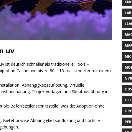
KNO
LAB
LLA
MAC
MA
n uv
MIC
 uv ist deutlich schneller als traditionelle Tools –
MOD
 pip ohne Cache und bis zu 80–115-mal schneller mit einem
NVI
nstallation, Abhängigkeitsauflösung, virtuelle
OBS
shandhabung, Projektvorlagen und Skriptausführung in
OL
atible Befehlszeilenschnittstelle, was die Adoption ohne
OP
g
: Bietet präzise Abhängigkeitsauflösung und Lockfile-
PER
mgebungen.