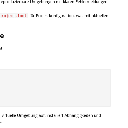
e, reproduzierbare Umgebungen mit klaren Fehlermeldungen
für Projektkonfiguration, was mit aktuellen
project.toml
.
le
n!
ne virtuelle Umgebung auf, installiert Abhängigkeiten und
s.