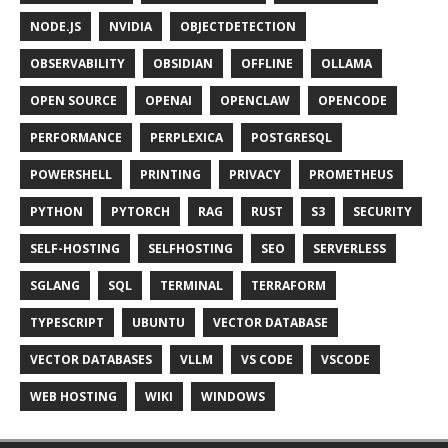
NODE.JS
NVIDIA
OBJECTDETECTION
OBSERVABILITY
OBSIDIAN
OFFLINE
OLLAMA
OPEN SOURCE
OPENAI
OPENCLAW
OPENCODE
PERFORMANCE
PERPLEXICA
POSTGRESQL
POWERSHELL
PRINTING
PRIVACY
PROMETHEUS
PYTHON
PYTORCH
RAG
RUST
S3
SECURITY
SELF-HOSTING
SELFHOSTING
SEO
SERVERLESS
SGLANG
SQL
TERMINAL
TERRAFORM
TYPESCRIPT
UBUNTU
VECTOR DATABASE
VECTOR DATABASES
VLLM
VS CODE
VSCODE
WEB HOSTING
WIKI
WINDOWS