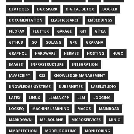
DEVTOOLS
DGX SPARK
DIGITAL DETOX
DOCKER
DOCUMENTATION
ELASTICSEARCH
EMBEDDINGS
FILOFAX
FLUTTER
GARAGE
GIT
GITEA
GITHUB
GO
GOLANG
GPU
GRAFANA
GRAPHQL
HARDWARE
HERMES
HOSTING
HUGO
IMAGES
INFRASTRUCTURE
INTEGRATION
JAVASCRIPT
K8S
KNOWLEDGE-MANAGEMENT
KNOWLEDGE-SYSTEMS
KUBERNETES
LABELSTUDIO
LATEX
LINUX
LLAMA.CPP
LLM
LOGGING
LOGSEQ
MACHINE LEARNING
MACOS
MAINROAD
MARKDOWN
MELBOURNE
MICROSERVICES
MINIO
MMDETECTION
MODEL ROUTING
MONITORING