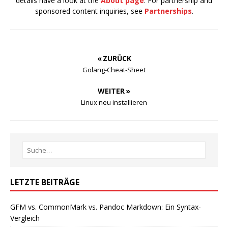
details have a look at the
About page
. For partnership and
sponsored content inquiries, see
Partnerships
.
« ZURÜCK
Golang-Cheat-Sheet
WEITER »
Linux neu installieren
LETZTE BEITRÄGE
GFM vs. CommonMark vs. Pandoc Markdown: Ein Syntax-
Vergleich