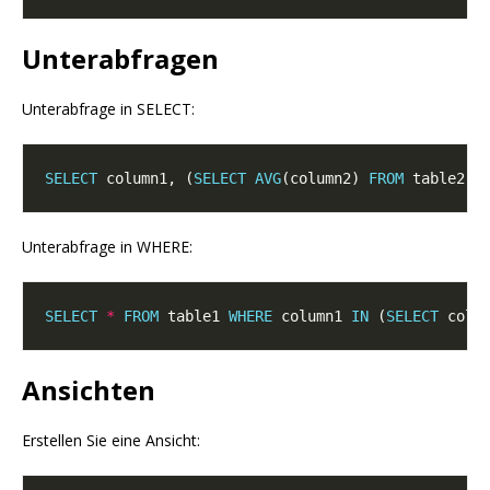
Unterabfragen
Unterabfrage in SELECT:
SELECT
 column1, (
SELECT
AVG
(column2) 
FROM
 table2) 
Unterabfrage in WHERE:
SELECT
*
FROM
 table1 
WHERE
 column1 
IN
 (
SELECT
 colu
Ansichten
Erstellen Sie eine Ansicht: