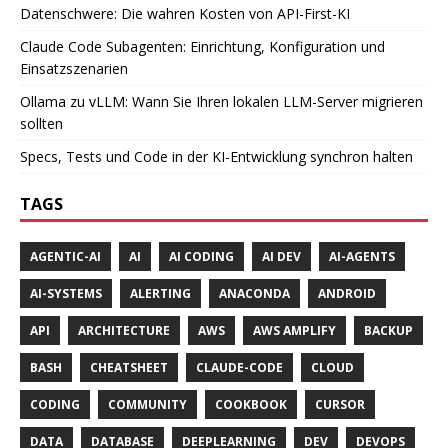
Datenschwere: Die wahren Kosten von API-First-KI
Claude Code Subagenten: Einrichtung, Konfiguration und
Einsatzszenarien
Ollama zu vLLM: Wann Sie Ihren lokalen LLM-Server migrieren
sollten
Specs, Tests und Code in der KI-Entwicklung synchron halten
TAGS
AGENTIC-AI
AI
AI CODING
AI DEV
AI-AGENTS
AI-SYSTEMS
ALERTING
ANACONDA
ANDROID
API
ARCHITECTURE
AWS
AWS AMPLIFY
BACKUP
BASH
CHEATSHEET
CLAUDE-CODE
CLOUD
CODING
COMMUNITY
COOKBOOK
CURSOR
DATA
DATABASE
DEEPLEARNING
DEV
DEVOPS