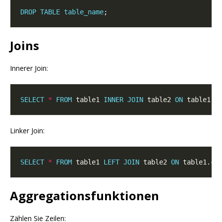
DROP
TABLE
table_name
Joins
Innerer Join:
SELECT
*
FROM
 table1 
INNER
JOIN
 table2 
ON
 table1.
c
Linker Join:
SELECT
*
FROM
 table1 
LEFT
JOIN
 table2 
ON
 table1.
co
Aggregationsfunktionen
Zählen Sie Zeilen: