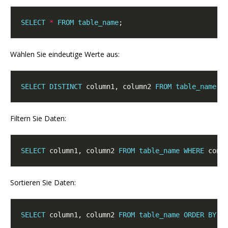
SELECT
*
FROM
table_name
Wählen Sie eindeutige Werte aus:
SELECT
DISTINCT
 column1, column2 
FROM
table_name
Filtern Sie Daten:
SELECT
 column1, column2 
FROM
table_name
WHERE
Sortieren Sie Daten:
SELECT
 column1, column2 
FROM
table_name
ORDER
BY
 c