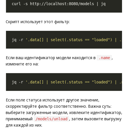
Скрипт использует этот фильтр:
jq -r 
'.data[] | select(.status == "loaded") | .id
Если ваш идентификатор модели находится в
,
.name
измените его на:
jq -r 
'.data[] | select(.status == "loaded") | .na
Если поле статуса использует другое значение,
скорректируйте фильтр соответственно. Важна суть:
выберите загруженные модели, извлеките идентификатор,
принимаемый
, затем вызовите выгрузку
/models/unload
для каждой из них.