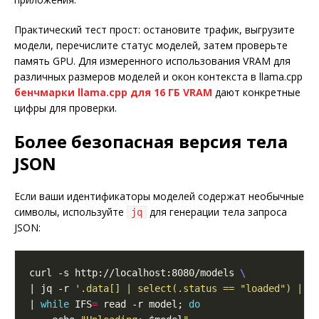
Практический тест прост: остановите трафик, выгрузите
модели, перечислите статус моделей, затем проверьте
память GPU. Для измеренного использования VRAM для
различных размеров моделей и окон контекста в llama.cpp
бенчмарки llama.cpp для 16 ГБ VRAM
дают конкретные
цифры для проверки.
Более безопасная версия тела
JSON
Если ваши идентификаторы моделей содержат необычные
символы, используйте
для генерации тела запроса
jq
JSON:
curl -s http://localhost:8080/models 
| jq -r 
'.data[] | select(.status == "loaded") | .
| 
while
 IFS
=
 read -r model; 
do