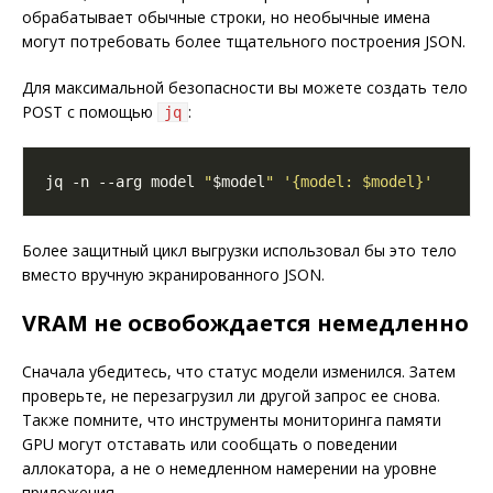
обрабатывает обычные строки, но необычные имена
могут потребовать более тщательного построения JSON.
Для максимальной безопасности вы можете создать тело
POST с помощью
:
jq
jq -n --arg model 
"
$model
"
'{model: $model}'
Более защитный цикл выгрузки использовал бы это тело
вместо вручную экранированного JSON.
VRAM не освобождается немедленно
Сначала убедитесь, что статус модели изменился. Затем
проверьте, не перезагрузил ли другой запрос ее снова.
Также помните, что инструменты мониторинга памяти
GPU могут отставать или сообщать о поведении
аллокатора, а не о немедленном намерении на уровне
приложения.