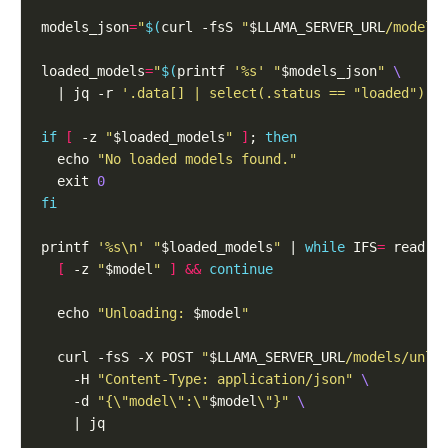
models_json
=
"
$(
curl -fsS 
"
$LLAMA_SERVER_URL
/models
loaded_models
=
"
$(
printf 
'%s'
"
$models_json
"
  | jq -r 
'.data[] | select(.status == "loaded") |
if
[
 -z 
"
$loaded_models
"
]
; 
then
  echo 
"No loaded models found."
  exit 
0
fi
printf 
'%s\n'
"
$loaded_models
"
 | 
while
 IFS
=
 read -
[
 -z 
"
$model
"
]
&&
continue
  echo 
"Unloading: 
$model
"
  curl -fsS -X POST 
"
$LLAMA_SERVER_URL
/models/unlo
    -H 
"Content-Type: application/json"
    -d 
"{\"model\":\"
$model
\"}"