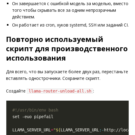
Он завершается с ошибкой модель за моделью, вместо
того чтобы скрывать все за одним непрозрачным
действием.
Он работает из cron, хуков systemd, SSH или заданий CI.
Повторно используемый
скрипт для производственного
использования
Для всего, что вы запускаете более двух раз, перестаньте
вставлять однострочники. Сохраните скрипт.
Создайте
:
llama-router-unload-all.sh
LLAMA_SERVER_URL
=
"
${
LLAMA_SERVER_URL
:-
http://local