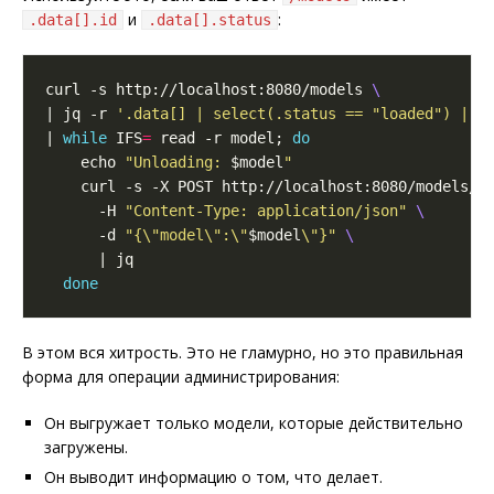
и
:
.data[].id
.data[].status
curl -s http://localhost:8080/models 
| jq -r 
'.data[] | select(.status == "loaded") | .
| 
while
 IFS
=
 read -r model; 
do
    echo 
"Unloading: 
$model
"
    curl -s -X POST http://localhost:8080/models/u
      -H 
"Content-Type: application/json"
      -d 
"{\"model\":\"
$model
\"}"
done
В этом вся хитрость. Это не гламурно, но это правильная
форма для операции администрирования:
Он выгружает только модели, которые действительно
загружены.
Он выводит информацию о том, что делает.