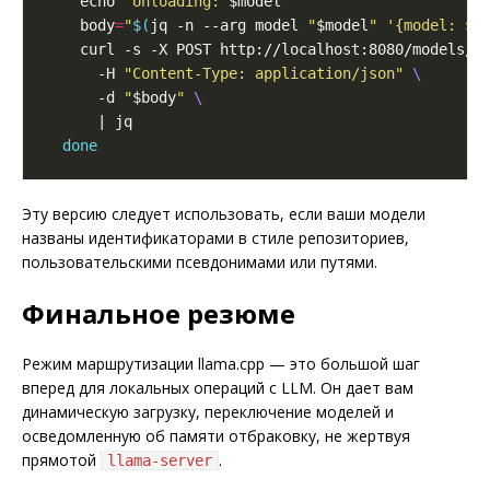
    echo 
"Unloading: 
$model
"
    body
=
"
$(
jq -n --arg model 
"
$model
"
'{model: $m
    curl -s -X POST http://localhost:8080/models/u
      -H 
"Content-Type: application/json"
      -d 
"
$body
"
done
Эту версию следует использовать, если ваши модели
названы идентификаторами в стиле репозиториев,
пользовательскими псевдонимами или путями.
Финальное резюме
Режим маршрутизации llama.cpp — это большой шаг
вперед для локальных операций с LLM. Он дает вам
динамическую загрузку, переключение моделей и
осведомленную об памяти отбраковку, не жертвуя
прямотой
.
llama-server