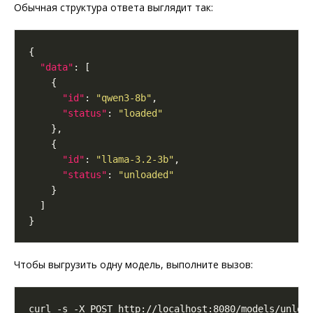
Обычная структура ответа выглядит так:
"data"
"id"
: 
"qwen3-8b"
"status"
: 
"loaded"
"id"
: 
"llama-3.2-3b"
"status"
: 
"unloaded"
Чтобы выгрузить одну модель, выполните вызов:
curl -s -X POST http://localhost:8080/models/unloa