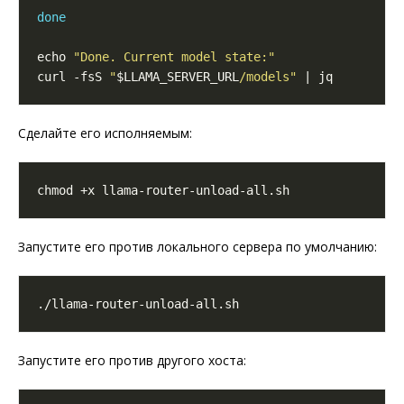
done
echo 
"Done. Current model state:"
curl -fsS 
"
$LLAMA_SERVER_URL
/models"
Сделайте его исполняемым:
Запустите его против локального сервера по умолчанию:
Запустите его против другого хоста: