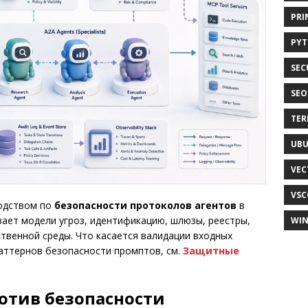
PRI
PY
SEC
SEO
TER
UB
VEC
VSC
водством по
безопасности протоколов агентов
в
вает модели угроз, идентификацию, шлюзы, реестры,
WI
ственной среды. Что касается валидации входных
аттернов безопасности промптов, см.
Защитные
отив безопасности