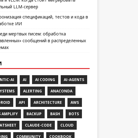
льный LLM-сервер
ронизация спецификаций, тестов и кода в
аботке ИИ
еди мертвых писем: обработка
авленных» сообщений в распределенных
емах
И
NTIC-AI
AI
AI CODING
AI-AGENTS
SYSTEMS
ALERTING
ANACONDA
ROID
API
ARCHITECTURE
AWS
 AMPLIFY
BACKUP
BASH
BOTS
ATSHEET
CLAUDE-CODE
CLOUD
ING
COMMUNITY
COOKBOOK