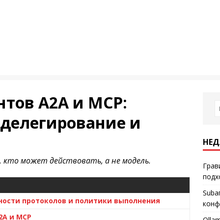
нтов A2A и MCP:
делегирование и
НЕД
 кто может действовать, а не модель.
Грав
подх
Subа
ности протоколов и политики выполнения
конф
2A и MCP
Olla