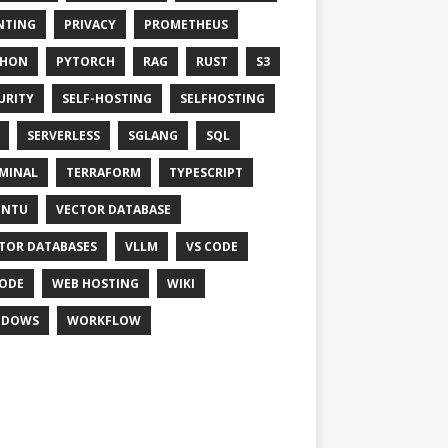
NTING
PRIVACY
PROMETHEUS
THON
PYTORCH
RAG
RUST
S3
URITY
SELF-HOSTING
SELFHOSTING
SERVERLESS
SGLANG
SQL
MINAL
TERRAFORM
TYPESCRIPT
UNTU
VECTOR DATABASE
TOR DATABASES
VLLM
VS CODE
ODE
WEB HOSTING
WIKI
NDOWS
WORKFLOW