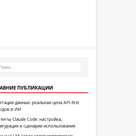
АВНИЕ ПУБЛИКАЦИИ
итация данных: реальная цена API-first
одов в ИИ
генты Claude Code: настройка,
игурация и сценарии использования
ma и vLLM: когда стоит мигрировать