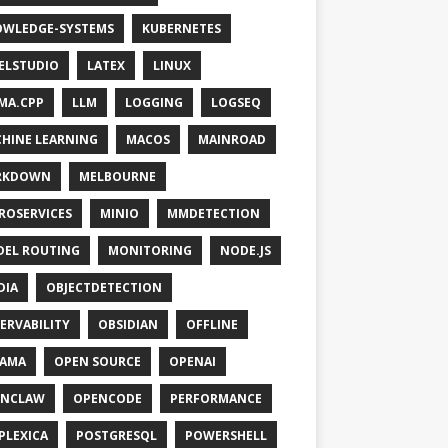
WLEDGE-SYSTEMS
KUBERNETES
ELSTUDIO
LATEX
LINUX
MA.CPP
LLM
LOGGING
LOGSEQ
HINE LEARNING
MACOS
MAINROAD
RKDOWN
MELBOURNE
ROSERVICES
MINIO
MMDETECTION
EL ROUTING
MONITORING
NODE.JS
DIA
OBJECTDETECTION
ERVABILITY
OBSIDIAN
OFFLINE
LAMA
OPEN SOURCE
OPENAI
ENCLAW
OPENCODE
PERFORMANCE
PLEXICA
POSTGRESQL
POWERSHELL