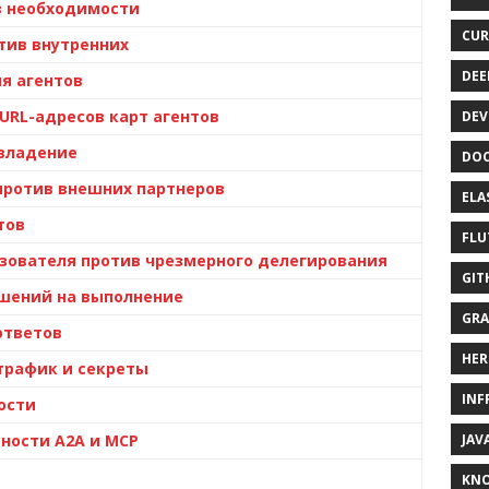
в необходимости
CUR
тив внутренних
DEE
я агентов
URL-адресов карт агентов
DEV
 владение
DOC
против внешних партнеров
ELA
тов
FLU
зователя против чрезмерного делегирования
GIT
ешений на выполнение
GRA
ответов
HER
трафик и секреты
INF
ости
ности A2A и MCP
JAV
KN