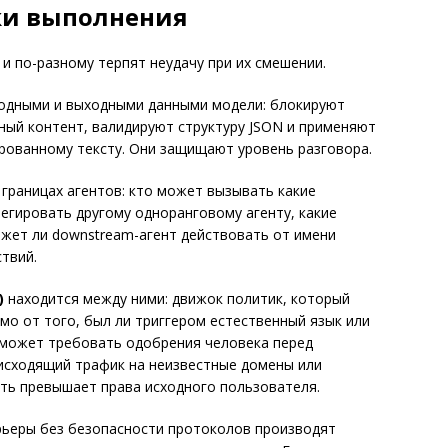
ки выполнения
и по-разному терпят неудачу при их смешении.
одными и выходными данными модели: блокируют
ный контент, валидируют структуру JSON и применяют
ированному тексту. Они защищают уровень разговора.
границах агентов: кто может вызывать какие
егировать другому одноранговому агенту, какие
ожет ли downstream-агент действовать от имени
твий.
)
находится между ними: движок политик, который
мо от того, был ли триггером естественный язык или
 может требовать одобрения человека перед
исходящий трафик на неизвестные домены или
сть превышает права исходного пользователя.
ьеры без безопасности протоколов производят