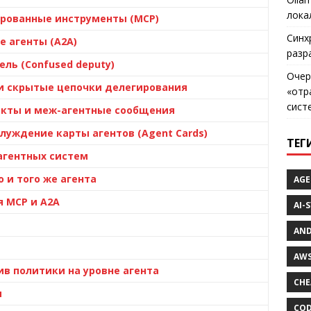
лока
рованные инструменты (MCP)
Синх
 агенты (A2A)
разр
ль (Confused deputy)
Очер
и скрытые цепочки делегирования
«отр
сист
акты и меж-агентные сообщения
уждение карты агентов (Agent Cards)
ТЕГ
агентных систем
 и того же агента
AGE
 MCP и A2A
AI-
AND
AWS
ив политики на уровне агента
CHE
я
COD