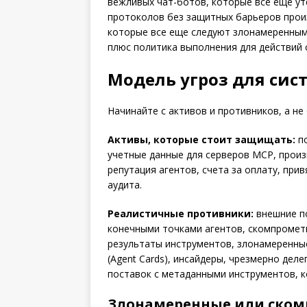
вежливых чат-ботов, которые все еще ут
протоколов без защитных барьеров прои
которые все еще следуют злонамеренным
плюс политика выполнения для действий 
Модель угроз для сис
Начинайте с активов и противников, а не 
Активы, которые стоит защищать:
по
учетные данные для серверов MCP, произ
репутация агентов, счета за оплату, при
аудита.
Реалистичные противники:
внешние п
конечными точками агентов, скомпроме
результаты инструментов, злонамеренные
(Agent Cards), инсайдеры, чрезмерно де
поставок с метаданными инструментов, 
Злонамеренные или ско