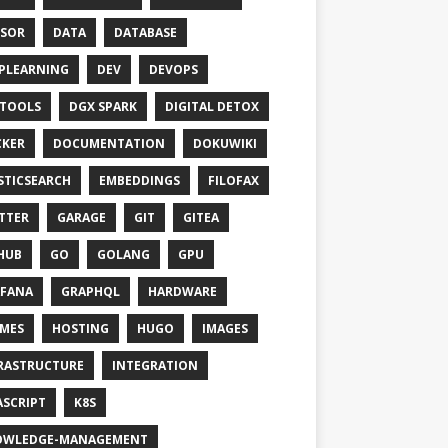
SOR
DATA
DATABASE
PLEARNING
DEV
DEVOPS
TOOLS
DGX SPARK
DIGITAL DETOX
KER
DOCUMENTATION
DOKUWIKI
STICSEARCH
EMBEDDINGS
FILOFAX
TTER
GARAGE
GIT
GITEA
HUB
GO
GOLANG
GPU
FANA
GRAPHQL
HARDWARE
MES
HOSTING
HUGO
IMAGES
RASTRUCTURE
INTEGRATION
ASCRIPT
K8S
OWLEDGE-MANAGEMENT