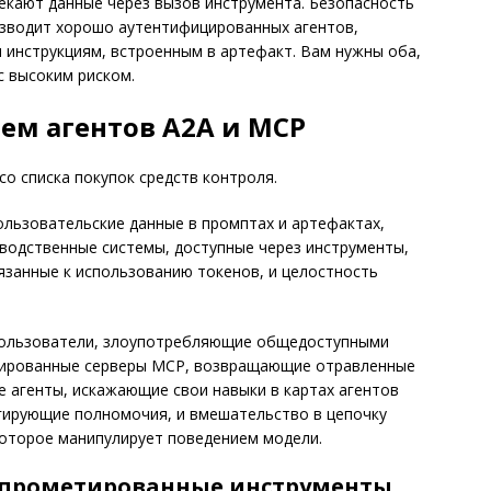
екают данные через вызов инструмента. Безопасность
зводит хорошо аутентифицированных агентов,
 инструкциям, встроенным в артефакт. Вам нужны оба,
с высоким риском.
тем агентов A2A и MCP
со списка покупок средств контроля.
льзовательские данные в промптах и артефактах,
водственные системы, доступные через инструменты,
вязанные к использованию токенов, и целостность
ользователи, злоупотребляющие общедоступными
тированные серверы MCP, возвращающие отравленные
 агенты, искажающие свои навыки в картах агентов
легирующие полномочия, и вмешательство в цепочку
которое манипулирует поведением модели.
мпрометированные инструменты