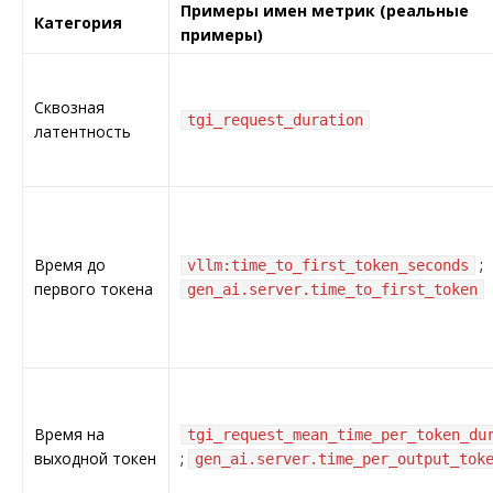
Примеры имен метрик (реальные
Категория
примеры)
Сквозная
tgi_request_duration
латентность
Время до
;
vllm:time_to_first_token_seconds
первого токена
gen_ai.server.time_to_first_token
Время на
tgi_request_mean_time_per_token_du
выходной токен
;
gen_ai.server.time_per_output_tok