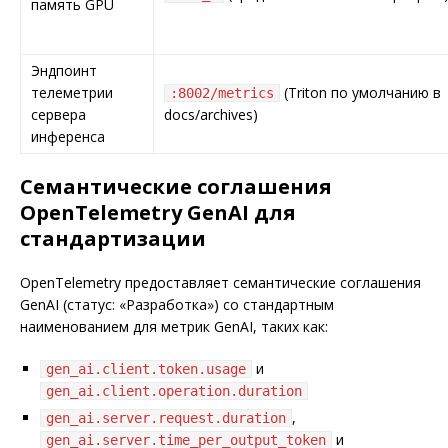
память GPU
Эндпоинт
телеметрии
(Triton по умолчанию в
:8002/metrics
сервера
docs/archives)
инференса
Семантические соглашения
OpenTelemetry GenAI для
стандартизации
OpenTelemetry предоставляет семантические соглашения
GenAI (статус: «Разработка») со стандартным
наименованием для метрик GenAI, таких как:
и
gen_ai.client.token.usage
gen_ai.client.operation.duration
,
gen_ai.server.request.duration
и
gen_ai.server.time_per_output_token