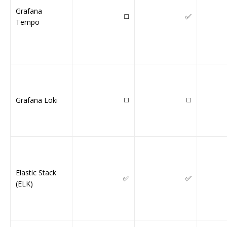
Grafana
◻️
✅
Tempo
Grafana Loki
◻️
◻️
Elastic Stack
✅
✅
(ELK)