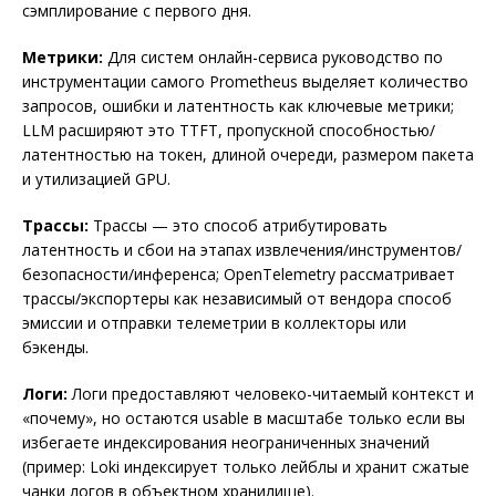
сэмплирование с первого дня.
Метрики:
Для систем онлайн-сервиса руководство по
инструментации самого Prometheus выделяет количество
запросов, ошибки и латентность как ключевые метрики;
LLM расширяют это TTFT, пропускной способностью/
латентностью на токен, длиной очереди, размером пакета
и утилизацией GPU.
Трассы:
Трассы — это способ атрибутировать
латентность и сбои на этапах извлечения/инструментов/
безопасности/инференса; OpenTelemetry рассматривает
трассы/экспортеры как независимый от вендора способ
эмиссии и отправки телеметрии в коллекторы или
бэкенды.
Логи:
Логи предоставляют человеко-читаемый контекст и
«почему», но остаются usable в масштабе только если вы
избегаете индексирования неограниченных значений
(пример: Loki индексирует только лейблы и хранит сжатые
чанки логов в объектном хранилище).