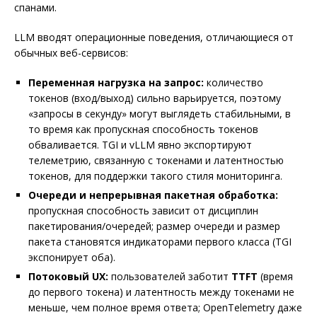
спанами.
LLM вводят операционные поведения, отличающиеся от
обычных веб-сервисов:
Переменная нагрузка на запрос:
количество
токенов (вход/выход) сильно варьируется, поэтому
«запросы в секунду» могут выглядеть стабильными, в
то время как пропускная способность токенов
обваливается. TGI и vLLM явно экспортируют
телеметрию, связанную с токенами и латентностью
токенов, для поддержки такого стиля мониторинга.
Очереди и непрерывная пакетная обработка:
пропускная способность зависит от дисциплин
пакетирования/очередей; размер очереди и размер
пакета становятся индикаторами первого класса (TGI
экспонирует оба).
Потоковый UX:
пользователей заботит
TTFT
(время
до первого токена) и латентность между токенами не
меньше, чем полное время ответа; OpenTelemetry даже