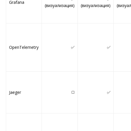
Grafana
(визуализация)
(визуализация)
(визуа
OpenTelemetry
✅
✅
Jaeger
◻️
✅