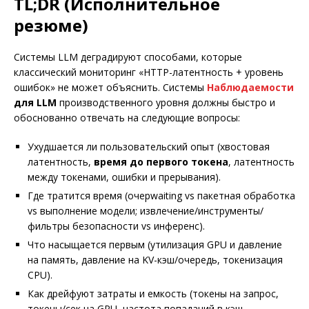
TL;DR (Исполнительное
резюме)
Системы LLM деградируют способами, которые
классический мониторинг «HTTP-латентность + уровень
ошибок» не может объяснить. Системы
Наблюдаемости
для LLM
производственного уровня должны быстро и
обоснованно отвечать на следующие вопросы:
Ухудшается ли пользовательский опыт (хвостовая
латентность,
время до первого токена
, латентность
между токенами, ошибки и прерывания).
Где тратится время (очерwaiting vs пакетная обработка
vs выполнение модели; извлечение/инструменты/
фильтры безопасности vs инференс).
Что насыщается первым (утилизация GPU и давление
на память, давление на KV-кэш/очередь, токенизация
CPU).
Как дрейфуют затраты и емкость (токены на запрос,
токены/сек на GPU, частота попаданий в кэш,