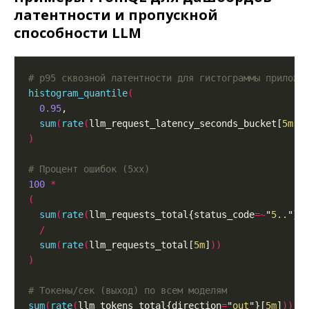
латентности и пропускной
способности LLM
# p95 сквозной латентности для гистограммы приложе
histogram_quantile
(
0.95
sum
(
rate
(
llm_request_latency_seconds_bucket[
5m
]
)
)
# Процент ошибок (5xx)
100
*
(
sum
(
rate
(
llm_requests_total{status_code
=~
"
5..
"}[
/
sum
(
rate
(
llm_requests_total[
5m
]
))
)
# Токены/сек (выход) по всем моделям
sum
(
rate
(
llm_tokens_total{direction
=
"
out
"}[
5m
]
))