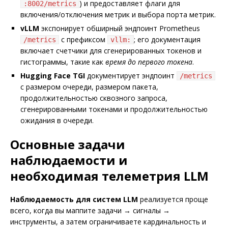
) и предоставляет флаги для
:8002/metrics
включения/отключения метрик и выбора порта метрик.
vLLM
экспонирует обширный эндпоинт Prometheus
с префиксом
; его документация
/metrics
vllm:
включает счетчики для сгенерированных токенов и
гистограммы, такие как
время до первого токена
.
Hugging Face TGI
документирует эндпоинт
/metrics
с размером очереди, размером пакета,
продолжительностью сквозного запроса,
сгенерированными токенами и продолжительностью
ожидания в очереди.
Основные задачи
наблюдаемости и
необходимая телеметрия LLM
Наблюдаемость для систем LLM
реализуется проще
всего, когда вы маппите задачи → сигналы →
инструменты, а затем ограничиваете кардинальность и