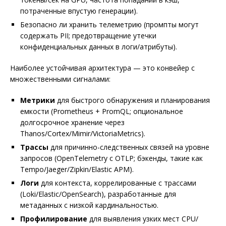
потраченные впустую генерации).
Безопасно ли хранить телеметрию (промпты могут
содержать PII; предотвращение утечки
конфиденциальных данных в логи/атрибуты).
Наиболее устойчивая архитектура — это конвейер с
множественными сигналами:
Метрики
для быстрого обнаружения и планирования
емкости (Prometheus + PromQL; опциональное
долгосрочное хранение через
Thanos/Cortex/Mimir/VictoriaMetrics).
Трассы
для причинно-следственных связей на уровне
запросов (OpenTelemetry с OTLP; бэкенды, такие как
Tempo/Jaeger/Zipkin/Elastic APM).
Логи
для контекста, коррелированные с трассами
(Loki/Elastic/OpenSearch), разработанные для
метаданных с низкой кардинальностью.
Профилирование
для выявления узких мест CPU/