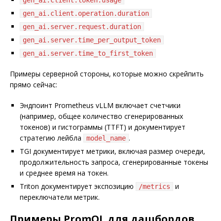
gen_ai.client.operation.duration
gen_ai.server.request.duration
gen_ai.server.time_per_output_token
gen_ai.server.time_to_first_token
Примеры серверной стороны, которые можно скрейпить
прямо сейчас:
Эндпоинт Prometheus vLLM включает счетчики
(например, общее количество сгенерированных
токенов) и гистограммы (TTFT) и документирует
стратегию лейбла
.
model_name
TGI документирует метрики, включая размер очереди,
продолжительность запроса, сгенерированные токены
и среднее время на токен.
Triton документирует экспозицию
и
/metrics
переключатели метрик.
Примеры PromQL для дашбордов