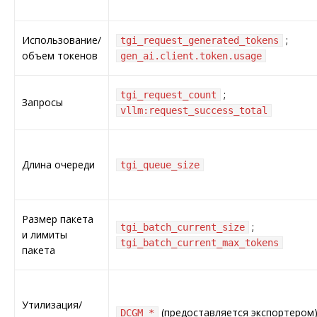
Использование/
;
tgi_request_generated_tokens
объем токенов
gen_ai.client.token.usage
;
tgi_request_count
Запросы
vllm:request_success_total
Длина очереди
tgi_queue_size
Размер пакета
;
tgi_batch_current_size
и лимиты
tgi_batch_current_max_tokens
пакета
Утилизация/
(предоставляется экспортером
DCGM_*