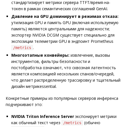
стандартизирует метрики сервера TTFT/время-на-
токен в рамках семантических соглашений GenAI.
Давление на GPU доминирует в режимах отказа:
утилизация GPU и память GPU (включая используемую
память) являются центральными для надежности;
экспортер NVIDIA DCGM существует специально для
экспозиции телеметрии GPU в эндпоинт Prometheus
.
/metrics
Многоэтапные конвейеры:
извлечение, вызовы
инструментов, фильтры безопасности и
постобработка означают, что сквозная латентность
является композицией нескольких спанов/очередей,
что делает распределенную трассировку и тщательный
дизайн метрикessential.
Конкретные примеры из популярных серверов инференса
подчеркивают это:
NVIDIA Triton Inference Server
экспонирует метрики
как обычный текст через
(обычно
/metrics