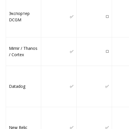
Экспортер
✅
◻️
DCGM
Mimir / Thanos
✅
◻️
/ Cortex
Datadog
✅
✅
New Relic
✅
✅