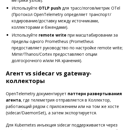
метрики узлов).
Используйте
OTLP push
для трасс/логов/метрик OTel
(Протокол OpenTelemetry определяет транспорт/
кодирование/доставку между источниками,
коллекторами и бэкендами).
Используйте
remote write
при масштабировании за
пределы одного Prometheus (Prometheus
предоставляет руководство по настройке remote write;
Mimir/Thanos/Cortex предоставляют опции
долгосрочного и/или HA хранения).
Агент vs sidecar vs gateway-
коллекторы
OpenTelemetry документирует
паттерн развертывания
агента
, где телеметрия отправляется в Коллектор,
работающий рядом с приложением или на том же хосте
(sidecar/DaemonSet), а затем экспортируется.
Для Kubernetes инъекция sidecar поддерживается через