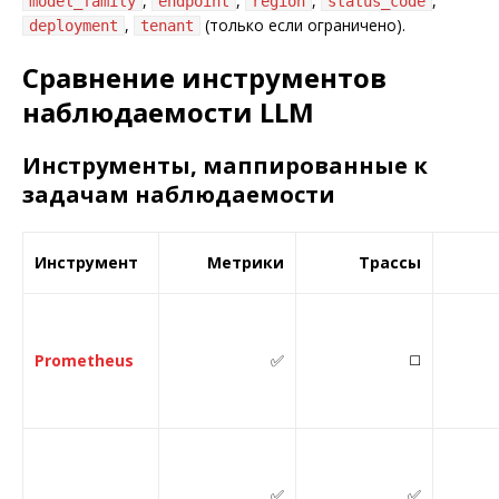
,
,
,
,
model_family
endpoint
region
status_code
,
(только если ограничено).
deployment
tenant
Сравнение инструментов
наблюдаемости LLM
Инструменты, маппированные к
задачам наблюдаемости
Инструмент
Метрики
Трассы
Prometheus
✅
◻️
✅
✅