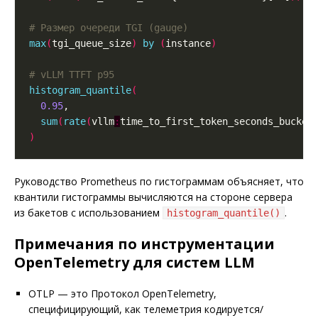
# Размер очереди TGI (gauge)
max
(
tgi_queue_size
)
by
(
instance
)
# vLLM TTFT p95
histogram_quantile
(
0.95
sum
(
rate
(
vllm
:
time_to_first_token_seconds_bucket
)
Руководство Prometheus по гистограммам объясняет, что
квантили гистограммы вычисляются на стороне сервера
из бакетов с использованием
.
histogram_quantile()
Примечания по инструментации
OpenTelemetry для систем LLM
OTLP — это Протокол OpenTelemetry,
специфицирующий, как телеметрия кодируется/