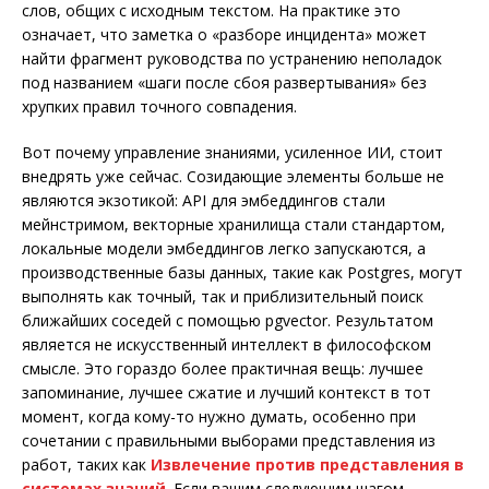
слов, общих с исходным текстом. На практике это
означает, что заметка о «разборе инцидента» может
найти фрагмент руководства по устранению неполадок
под названием «шаги после сбоя развертывания» без
хрупких правил точного совпадения.
Вот почему управление знаниями, усиленное ИИ, стоит
внедрять уже сейчас. Созидающие элементы больше не
являются экзотикой: API для эмбеддингов стали
мейнстримом, векторные хранилища стали стандартом,
локальные модели эмбеддингов легко запускаются, а
производственные базы данных, такие как Postgres, могут
выполнять как точный, так и приблизительный поиск
ближайших соседей с помощью pgvector. Результатом
является не искусственный интеллект в философском
смысле. Это гораздо более практичная вещь: лучшее
запоминание, лучшее сжатие и лучший контекст в тот
момент, когда кому-то нужно думать, особенно при
сочетании с правильными выборами представления из
работ, таких как
Извлечение против представления в
системах знаний
. Если вашим следующим шагом