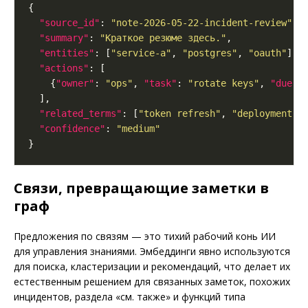
"source_id"
: 
"note-2026-05-22-incident-review"
"summary"
: 
"Краткое резюме здесь."
"entities"
: [
"service-a"
, 
"postgres"
, 
"oauth"
"actions"
    {
"owner"
: 
"ops"
, 
"task"
: 
"rotate keys"
, 
"due"
:
"related_terms"
: [
"token refresh"
, 
"deployment c
"confidence"
: 
"medium"
Связи, превращающие заметки в
граф
Предложения по связям — это тихий рабочий конь ИИ
для управления знаниями. Эмбеддинги явно используются
для поиска, кластеризации и рекомендаций, что делает их
естественным решением для связанных заметок, похожих
инцидентов, раздела «см. также» и функций типа