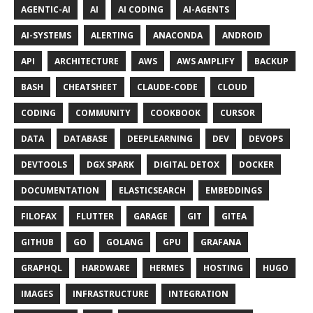
AGENTIC-AI
AI
AI CODING
AI-AGENTS
AI-SYSTEMS
ALERTING
ANACONDA
ANDROID
API
ARCHITECTURE
AWS
AWS AMPLIFY
BACKUP
BASH
CHEATSHEET
CLAUDE-CODE
CLOUD
CODING
COMMUNITY
COOKBOOK
CURSOR
DATA
DATABASE
DEEPLEARNING
DEV
DEVOPS
DEVTOOLS
DGX SPARK
DIGITAL DETOX
DOCKER
DOCUMENTATION
ELASTICSEARCH
EMBEDDINGS
FILOFAX
FLUTTER
GARAGE
GIT
GITEA
GITHUB
GO
GOLANG
GPU
GRAFANA
GRAPHQL
HARDWARE
HERMES
HOSTING
HUGO
IMAGES
INFRASTRUCTURE
INTEGRATION