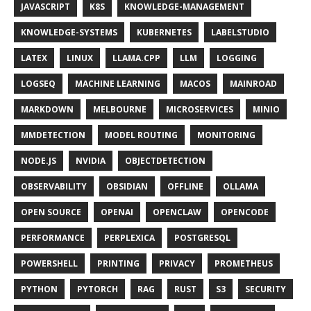
JAVASCRIPT
K8S
KNOWLEDGE-MANAGEMENT
KNOWLEDGE-SYSTEMS
KUBERNETES
LABELSTUDIO
LATEX
LINUX
LLAMA.CPP
LLM
LOGGING
LOGSEQ
MACHINE LEARNING
MACOS
MAINROAD
MARKDOWN
MELBOURNE
MICROSERVICES
MINIO
MMDETECTION
MODEL ROUTING
MONITORING
NODE.JS
NVIDIA
OBJECTDETECTION
OBSERVABILITY
OBSIDIAN
OFFLINE
OLLAMA
OPEN SOURCE
OPENAI
OPENCLAW
OPENCODE
PERFORMANCE
PERPLEXICA
POSTGRESQL
POWERSHELL
PRINTING
PRIVACY
PROMETHEUS
PYTHON
PYTORCH
RAG
RUST
S3
SECURITY