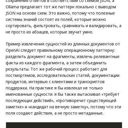
сохранения ответов в соответствии со схемой JSON, а
Ollama предлагает тот же паттерн локально с выводом
JSON на основе схем. Это важно, потому что полезные
системы знаний состоят из полей, которые можно
сортировать, фильтровать, сравнивать и валидировать, а
не просто из абзацев, которые звучат умно.
Пример извлечения сущностей из длинных документов от
OpenAI следует правильному операционному паттерну:
разделить документ на фрагменты, извлечь релевантные
факты из каждого фрагмента, а затем объединить
результаты. Тот же рабочий процесс работает для
постмортемов, исследовательских статей, документации
продуктов, интервью с клиентами и транскриптов
поддержки. На практике я бы извлекал не только
именованные сущности: я бы также вытаскивал «требует
последующих действий», «противоречит существующей
заметке» и «кандидат на вечную заметку», потому что эти
поля создают действия, а не просто метаданные.