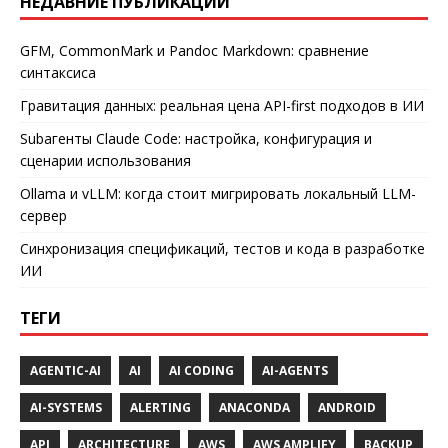
НЕДАВНИЕ ПУБЛИКАЦИИ
GFM, CommonMark и Pandoc Markdown: сравнение
синтаксиса
Гравитация данных: реальная цена API-first подходов в ИИ
Subагенты Claude Code: настройка, конфигурация и
сценарии использования
Ollama и vLLM: когда стоит мигрировать локальный LLM-
сервер
Синхронизация спецификаций, тестов и кода в разработке
ИИ
ТЕГИ
AGENTIC-AI
AI
AI CODING
AI-AGENTS
AI-SYSTEMS
ALERTING
ANACONDA
ANDROID
API
ARCHITECTURE
AWS
AWS AMPLIFY
BACKUP