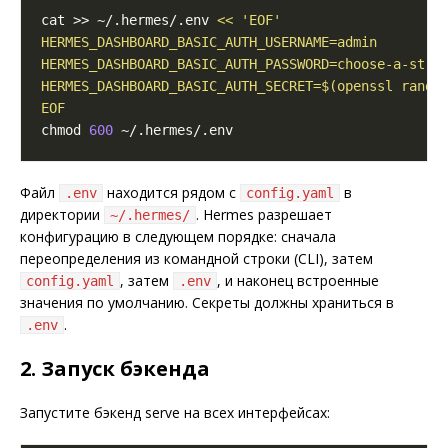
cat >> ~/.hermes/.env 
EOF
chmod 
600
Файл
находится рядом с
в
.env
config.yaml
директории
. Hermes разрешает
~/.hermes/
конфигурацию в следующем порядке: сначала
переопределения из командной строки (CLI), затем
, затем
, и наконец встроенные
config.yaml
.env
значения по умолчанию. Секреты должны храниться в
.
.env
2. Запуск бэкенда
Запустите бэкенд serve на всех интерфейсах: