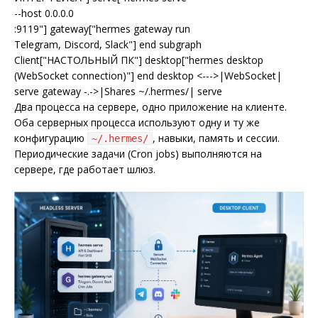
--host 0.0.0.0
:9119"] gateway["hermes gateway run
Telegram, Discord, Slack"] end subgraph
Client["НАСТОЛЬНЫЙ ПК"] desktop["hermes desktop
(WebSocket connection)"] end desktop <--->|WebSocket|
serve gateway -.->|Shares ~/.hermes/| serve
Два процесса на сервере, одно приложение на клиенте.
Оба серверных процесса используют одну и ту же
конфигурацию
, навыки, память и сессии.
~/.hermes/
Периодические задачи (Cron jobs) выполняются на
сервере, где работает шлюз.