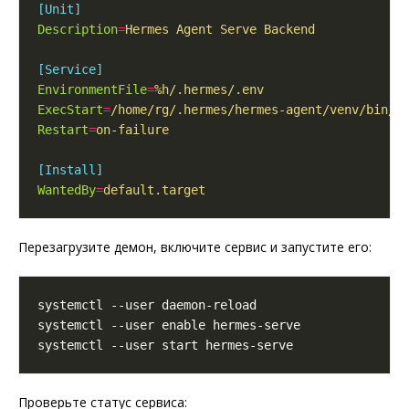
[Unit]
Description
=
Hermes Agent Serve Backend
[Service]
EnvironmentFile
=
%h/.hermes/.env
ExecStart
=
/home/rg/.hermes/hermes-agent/venv/bin/p
Restart
=
on-failure
[Install]
WantedBy
=
default.target
Перезагрузите демон, включите сервис и запустите его:
Проверьте статус сервиса: