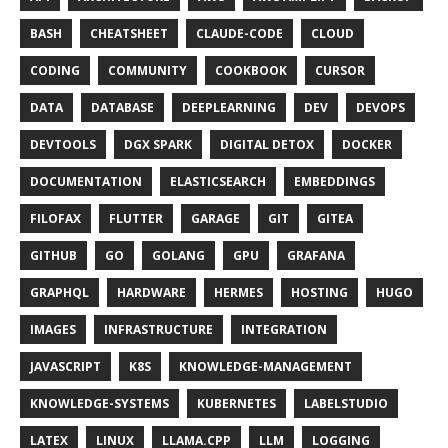
BASH
CHEATSHEET
CLAUDE-CODE
CLOUD
CODING
COMMUNITY
COOKBOOK
CURSOR
DATA
DATABASE
DEEPLEARNING
DEV
DEVOPS
DEVTOOLS
DGX SPARK
DIGITAL DETOX
DOCKER
DOCUMENTATION
ELASTICSEARCH
EMBEDDINGS
FILOFAX
FLUTTER
GARAGE
GIT
GITEA
GITHUB
GO
GOLANG
GPU
GRAFANA
GRAPHQL
HARDWARE
HERMES
HOSTING
HUGO
IMAGES
INFRASTRUCTURE
INTEGRATION
JAVASCRIPT
K8S
KNOWLEDGE-MANAGEMENT
KNOWLEDGE-SYSTEMS
KUBERNETES
LABELSTUDIO
LATEX
LINUX
LLAMA.CPP
LLM
LOGGING