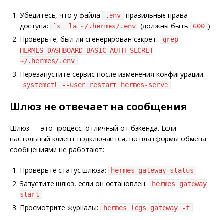
Убедитесь, что у файла
правильные права
.env
доступа:
(должны быть
)
ls -la ~/.hermes/.env
600
Проверьте, был ли сгенерирован секрет:
grep
HERMES_DASHBOARD_BASIC_AUTH_SECRET
~/.hermes/.env
Перезапустите сервис после изменения конфигурации:
systemctl --user restart hermes-serve
Шлюз не отвечает на сообщения
Шлюз — это процесс, отличный от бэкенда. Если
настольный клиент подключается, но платформы обмена
сообщениями не работают:
Проверьте статус шлюза:
hermes gateway status
Запустите шлюз, если он остановлен:
hermes gateway
start
Просмотрите журналы:
hermes logs gateway -f