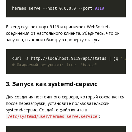
hermes serve --host 0.0.0.0 --port 
9119
Бэкенд слушает порт 9119 и принимает WebSocket-
соединения от настольного клиента. Убедитесь, что он
запущен, выполнив быструю проверку статуса:
curl -s http://localhost:9119/api/status | jq 
'.au
# Ожидаемый результат: true  "basic"
3. Запуск как systemd-сервис
Для создания постоянного сервера, который сохраняется
после перезагрузки, установите пользовательский
systemd-сервис. Создайте файл юнита в
:
/etc/systemd/user/hermes-serve.service