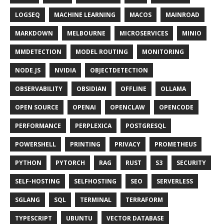
LOGSEQ
MACHINE LEARNING
MACOS
MAINROAD
MARKDOWN
MELBOURNE
MICROSERVICES
MINIO
MMDETECTION
MODEL ROUTING
MONITORING
NODE.JS
NVIDIA
OBJECTDETECTION
OBSERVABILITY
OBSIDIAN
OFFLINE
OLLAMA
OPEN SOURCE
OPENAI
OPENCLAW
OPENCODE
PERFORMANCE
PERPLEXICA
POSTGRESQL
POWERSHELL
PRINTING
PRIVACY
PROMETHEUS
PYTHON
PYTORCH
RAG
RUST
S3
SECURITY
SELF-HOSTING
SELFHOSTING
SEO
SERVERLESS
SGLANG
SQL
TERMINAL
TERRAFORM
TYPESCRIPT
UBUNTU
VECTOR DATABASE