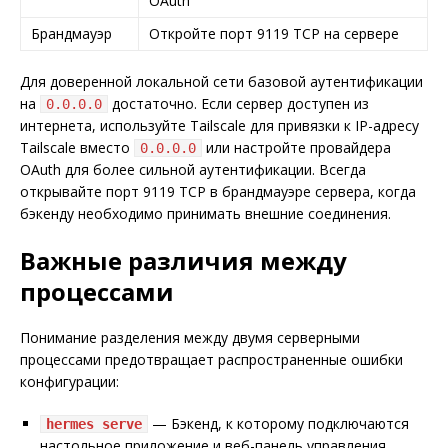
OAuth
Брандмауэр
Откройте порт 9119 TCP на сервере
Для доверенной локальной сети базовой аутентификации
на
достаточно. Если сервер доступен из
0.0.0.0
интернета, используйте Tailscale для привязки к IP-адресу
Tailscale вместо
или настройте провайдера
0.0.0.0
OAuth для более сильной аутентификации. Всегда
открывайте порт 9119 TCP в брандмауэре сервера, когда
бэкенду необходимо принимать внешние соединения.
Важные различия между
процессами
Понимание разделения между двумя серверными
процессами предотвращает распространенные ошибки
конфигурации:
— Бэкенд, к которому подключаются
hermes serve
настольное приложение и веб-панель управления.