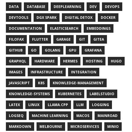
DATA
DATABASE
DEEPLEARNING
DEV
DEVOPS
DEVTOOLS
DGX SPARK
DIGITAL DETOX
DOCKER
DOCUMENTATION
ELASTICSEARCH
EMBEDDINGS
FILOFAX
FLUTTER
GARAGE
GIT
GITEA
GITHUB
GO
GOLANG
GPU
GRAFANA
GRAPHQL
HARDWARE
HERMES
HOSTING
HUGO
IMAGES
INFRASTRUCTURE
INTEGRATION
JAVASCRIPT
K8S
KNOWLEDGE-MANAGEMENT
KNOWLEDGE-SYSTEMS
KUBERNETES
LABELSTUDIO
LATEX
LINUX
LLAMA.CPP
LLM
LOGGING
LOGSEQ
MACHINE LEARNING
MACOS
MAINROAD
MARKDOWN
MELBOURNE
MICROSERVICES
MINIO