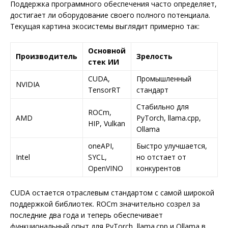
Поддержка программного обеспечения часто определяет,
достигает ли оборудование своего полного потенциала.
Текущая картина экосистемы выглядит примерно так:
Основной
Производитель
Зрелость
стек ИИ
CUDA,
Промышленный
NVIDIA
TensorRT
стандарт
Стабильно для
ROCm,
AMD
PyTorch, llama.cpp,
HIP, Vulkan
Ollama
oneAPI,
Быстро улучшается,
Intel
SYCL,
но отстает от
OpenVINO
конкурентов
CUDA остается отраслевым стандартом с самой широкой
поддержкой библиотек. ROCm значительно созрел за
последние два года и теперь обеспечивает
функциональный опыт для PyTorch, llama.cpp и Ollama в