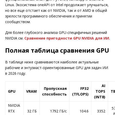
Linux. Экосистема oneAPI от Intel продолжает улучшаться,
но все еще отстает как от NVIDIA, так и от AMD в общей
зрелости программного обеспечения и принятии
сообществом.
Для более глубокого анализа GPU-специфичных решений
NVIDIA см.
Сравнение пригодности GPU NVIDIA для ИИ
.
Полная таблица сравнения GPU
В таблице ниже сравниваются наиболее актуальные
рабочие и энтузиаст-ориентированные GPU для задач ИИ
в 2026 году.
AI
Пропускная
FP32
GPU
VRAM
TOPS
T
способность
(TFLOPS)
(INT8)
NVIDIA
5
RTX
32 ГБ
1792 ГБ/с
104.6
3352