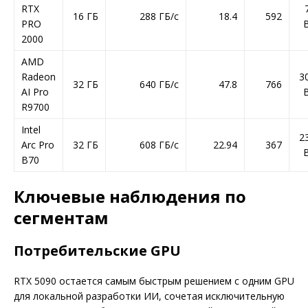
RTX
16 ГБ
288 ГБ/с
18.4
592
PRO
2000
AMD
Radeon
3
32 ГБ
640 ГБ/с
47.8
766
AI Pro
R9700
Intel
2
Arc Pro
32 ГБ
608 ГБ/с
22.94
367
B70
Ключевые наблюдения по
сегментам
Потребительские GPU
RTX 5090 остается самым быстрым решением с одним GPU
для локальной разработки ИИ, сочетая исключительную