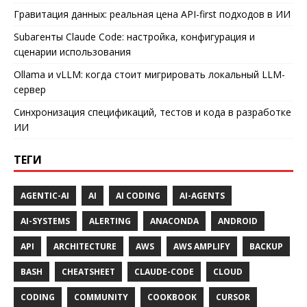
Гравитация данных: реальная цена API-first подходов в ИИ
Subагенты Claude Code: настройка, конфигурация и
сценарии использования
Ollama и vLLM: когда стоит мигрировать локальный LLM-
сервер
Синхронизация спецификаций, тестов и кода в разработке
ИИ
ТЕГИ
AGENTIC-AI
AI
AI CODING
AI-AGENTS
AI-SYSTEMS
ALERTING
ANACONDA
ANDROID
API
ARCHITECTURE
AWS
AWS AMPLIFY
BACKUP
BASH
CHEATSHEET
CLAUDE-CODE
CLOUD
CODING
COMMUNITY
COOKBOOK
CURSOR