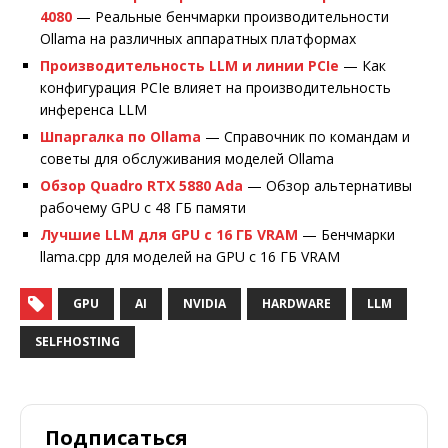
4080
— Реальные бенчмарки производительности
Ollama на различных аппаратных платформах
Производительность LLM и линии PCIe
— Как
конфигурация PCIe влияет на производительность
инференса LLM
Шпаргалка по Ollama
— Справочник по командам и
советы для обслуживания моделей Ollama
Обзор Quadro RTX 5880 Ada
— Обзор альтернативы
рабочему GPU с 48 ГБ памяти
Лучшие LLM для GPU с 16 ГБ VRAM
— Бенчмарки
llama.cpp для моделей на GPU с 16 ГБ VRAM
GPU
AI
NVIDIA
HARDWARE
LLM
SELFHOSTING
Подписаться