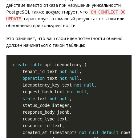
действие вместо отказа при нарушении уникальности.
PostgreSQL также документирует, что
ON CONFLICT DO
гарантирует атомарный результат вставки или
UPDATE
обновления при конкурентности.
Это означает, что ваш слой идемпотентности обычно
должен начинаться с такой таблицы:
create
table
    tenant_id text 
not
null
operation
 text 
not
null
    idempotency_key text 
not
null
    request_hash text 
not
null
state
 text 
not
null
    created_at timestamptz 
not
null
default