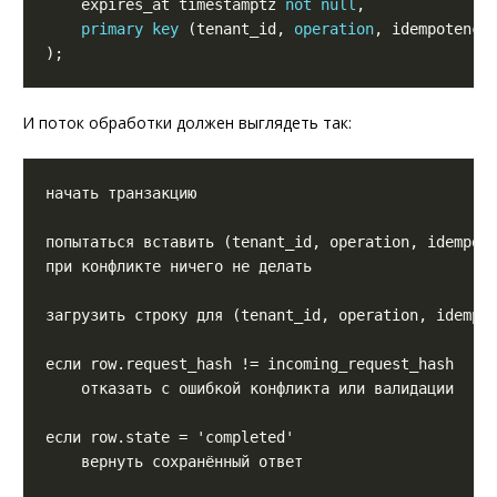
    expires_at timestamptz 
not
null
primary
key
 (tenant_id, 
operation
И поток обработки должен выглядеть так: