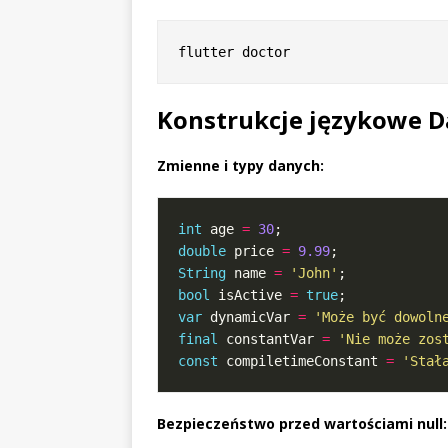
Konstrukcje językowe D
Zmienne i typy danych:
int
 age 
=
30
double
 price 
=
9.99
String
 name 
=
'John'
bool
 isActive 
=
true
var
 dynamicVar 
=
'Może być dowoln
final
 constantVar 
=
'Nie może zos
const
 compiletimeConstant 
=
'Stał
Bezpieczeństwo przed wartościami null: