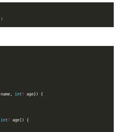
'
 name, 
int
?
[
int
?