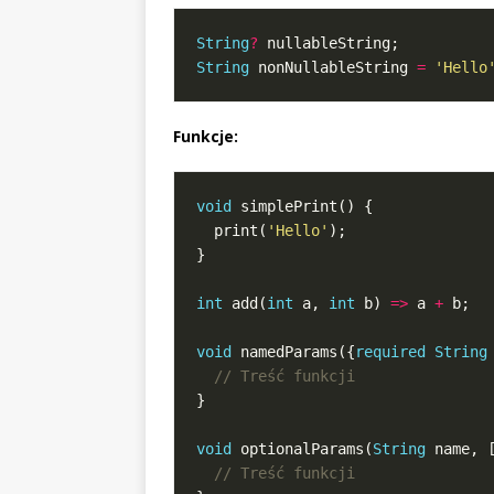
String
?
String
 nonNullableString 
=
'Hello
Funkcje:
void
  print(
'Hello'
int
 add(
int
 a, 
int
 b) 
=>
 a 
+
void
 namedParams({
required
String
void
 optionalParams(
String
 name, 