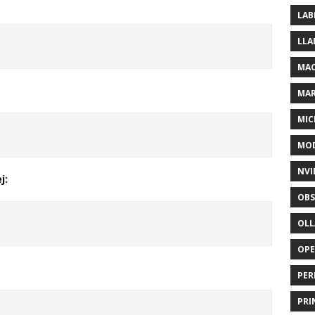
LAB
LLA
MAC
MA
MIC
MOD
NVI
j:
OBS
OL
OP
PER
PRI