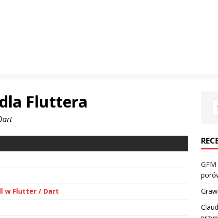
dla Fluttera
Dart
REC
GFM 
porów
 w Flutter / Dart
Grawi
Claud
przyp