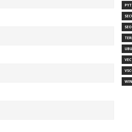
PY
SEC
SEO
TER
UB
VEC
VSC
WI