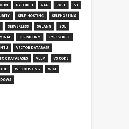
THON
PYTORCH
RAG
RUST
S3
URITY
SELF-HOSTING
SELFHOSTING
SERVERLESS
SGLANG
SQL
MINAL
TERRAFORM
TYPESCRIPT
UNTU
VECTOR DATABASE
TOR DATABASES
VLLM
VS CODE
ODE
WEB HOSTING
WIKI
NDOWS