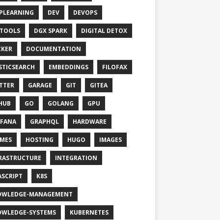
PLEARNING
DEV
DEVOPS
TOOLS
DGX SPARK
DIGITAL DETOX
KER
DOCUMENTATION
STICSEARCH
EMBEDDINGS
FILOFAX
TTER
GARAGE
GIT
GITEA
HUB
GO
GOLANG
GPU
FANA
GRAPHQL
HARDWARE
MES
HOSTING
HUGO
IMAGES
RASTRUCTURE
INTEGRATION
ASCRIPT
K8S
OWLEDGE-MANAGEMENT
WLEDGE-SYSTEMS
KUBERNETES