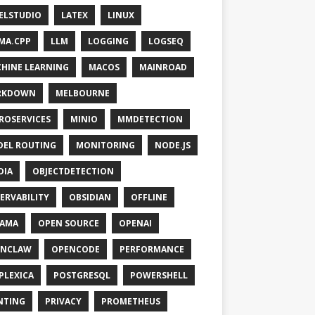
ELSTUDIO
LATEX
LINUX
MA.CPP
LLM
LOGGING
LOGSEQ
HINE LEARNING
MACOS
MAINROAD
RKDOWN
MELBOURNE
ROSERVICES
MINIO
MMDETECTION
EL ROUTING
MONITORING
NODE.JS
DIA
OBJECTDETECTION
ERVABILITY
OBSIDIAN
OFFLINE
LAMA
OPEN SOURCE
OPENAI
ENCLAW
OPENCODE
PERFORMANCE
PLEXICA
POSTGRESQL
POWERSHELL
NTING
PRIVACY
PROMETHEUS