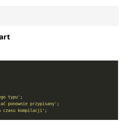
art
ego typu'
tać ponownie przypisany'
a czasu kompilacji'