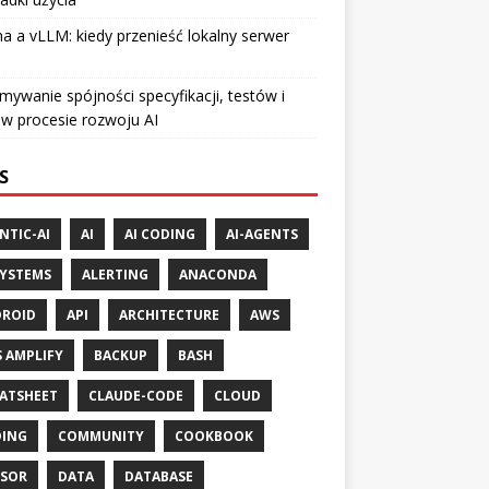
a a vLLM: kiedy przenieść lokalny serwer
mywanie spójności specyfikacji, testów i
w procesie rozwoju AI
S
NTIC-AI
AI
AI CODING
AI-AGENTS
SYSTEMS
ALERTING
ANACONDA
ROID
API
ARCHITECTURE
AWS
 AMPLIFY
BACKUP
BASH
ATSHEET
CLAUDE-CODE
CLOUD
ING
COMMUNITY
COOKBOOK
SOR
DATA
DATABASE