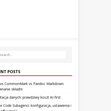
ENT POSTS
vs CommonMark vs Pandoc Markdown:
nanie składni
tacja danych: prawdziwy koszt AI-first
e Code Subagenci: konfiguracja, ustawienia i
adki użycia