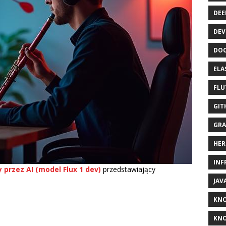
DEE
DEV
DOC
ELA
FLU
GIT
GRA
HER
INF
przez AI (model Flux 1 dev)
przedstawiający
JAV
KN
KNO