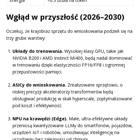
Energia
<0.3 dżula na token
Wgłąd w przyszłość (2026–2030)
Oczekuj, że krajobraz sprzętu do wnioskowania podzieli się na
trzy grube warstwy:
Układy do trenowania.
Wysokiej klasy GPU, takie jak
NVIDIA B200 i AMD Instinct MI400, będą nadal dominować
w trenowaniu dzięki elastyczności FP16/FP8 i ogromnej
przepustowości pamięci.
ASICy do wnioskowania.
Zrealizowane sprzętowo, o
niskiej precyzji akceleratorzy transformerów będą
obsługiwać produkcję w skali hyperscale, zoptymalizowane
pod koszt i efektywność.
NPU na krawędzi (Edge).
Małe, ultra-efektywne układy
przeniosą kwantyzowane LLMy do smartfonów, pojazdów,
urządzeń IoT i robotów, umożliwiając inteligencję na
urządzeniu bez zależności od chmury.