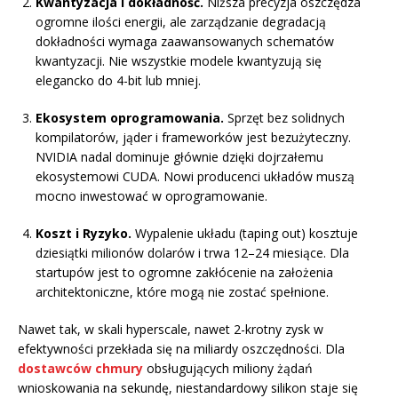
Kwantyzacja i dokładność.
Niższa precyzja oszczędza
ogromne ilości energii, ale zarządzanie degradacją
dokładności wymaga zaawansowanych schematów
kwantyzacji. Nie wszystkie modele kwantyzują się
elegancko do 4-bit lub mniej.
Ekosystem oprogramowania.
Sprzęt bez solidnych
kompilatorów, jąder i frameworków jest bezużyteczny.
NVIDIA nadal dominuje głównie dzięki dojrzałemu
ekosystemowi CUDA. Nowi producenci układów muszą
mocno inwestować w oprogramowanie.
Koszt i Ryzyko.
Wypalenie układu (taping out) kosztuje
dziesiątki milionów dolarów i trwa 12–24 miesiące. Dla
startupów jest to ogromne zakłócenie na założenia
architektoniczne, które mogą nie zostać spełnione.
Nawet tak, w skali hyperscale, nawet 2-krotny zysk w
efektywności przekłada się na miliardy oszczędności. Dla
dostawców chmury
obsługujących miliony żądań
wnioskowania na sekundę, niestandardowy silikon staje się