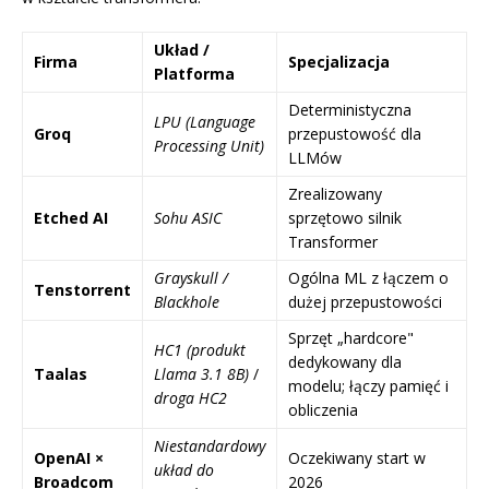
Układ /
Firma
Specjalizacja
Platforma
Deterministyczna
LPU (Language
Groq
przepustowość dla
Processing Unit)
LLMów
Zrealizowany
Etched AI
Sohu ASIC
sprzętowo silnik
Transformer
Grayskull /
Ogólna ML z łączem o
Tenstorrent
Blackhole
dużej przepustowości
Sprzęt „hardcore"
HC1 (produkt
dedykowany dla
Taalas
Llama 3.1 8B)
/
modelu; łączy pamięć i
droga HC2
obliczenia
Niestandardowy
OpenAI ×
Oczekiwany start w
układ do
Broadcom
2026