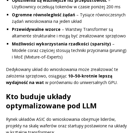
Opóźnienia są ważniejsze niż przepustowość
–
Użytkownicy oczekują tokenów w czasie poniżej 200 ms
Ogromne równoległość żądań
– Tysiące równoczesnych
żądań wnioskowania na jeden układ
Przewidywalne wzorce
– Warstwy Transformer są
altamente strukturalne i mogą być zrealizowane sprzętowo
Możliwości wykorzystania rzadkości (sparsity)
–
Modele coraz częściej stosują techniki przycinania (pruning)
i MoE (Mixture-of-Experts)
Dedykowany układ do wnioskowania może zrealizować te
założenia sprzętowo, osiągając
10–50-krotnie lepszą
wydajność na wat
w porównaniu do uniwersalnych GPU.
Kto buduje układy
optymalizowane pod LLM
Rynek układów ASIC do wnioskowania obejmuje liderów,
projekty na skalę waferów oraz startupy postawione na układy
w kształcie transformera: