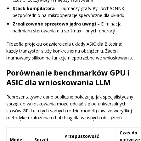
Stack kompilatora
– Tłumaczy grafy PyTorch/ONNX
bezpośrednio na mikrooperacje specyficzne dla układu
Zrealizowane sprzętowo jądra uwagi
– Eliminacja
nadmiaru sterowania dla softmax i innych operacji
Filozofia projektu odzwierciedla układy ASIC dla Bitcoina:
każdy tranzystor służy konkretnemu obciążeniu. Żaden
marnowany silikon na funkcje niepotrzebne we wnioskowaniu.
Porównanie benchmarków GPU i
ASIC dla wnioskowania LLM
Reprezentatywne dane publiczne pokazują, jak specjalistyczny
sprzęt do wnioskowania może odciąć się od uniwersalnych
stosów GPU dla tych samych rodzin modeli (zawsze weryfikuj
metodykę i założenia o batching dla własnych obciążeni):
Czas do
Przepustowość
Model
Sprzęt
pierwsze