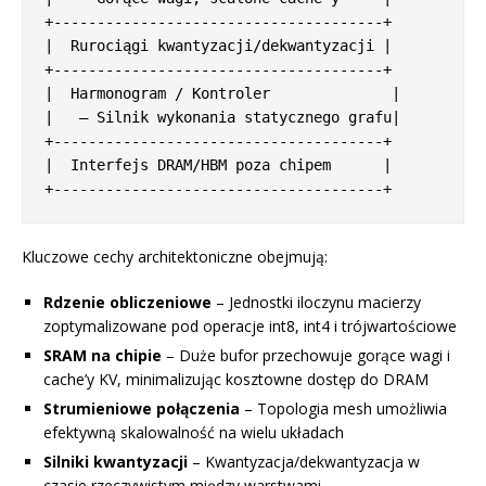
+--------------------------------------+

|  Rurociągi kwantyzacji/dekwantyzacji |

+--------------------------------------+

|  Harmonogram / Kontroler              |

|   — Silnik wykonania statycznego grafu|

+--------------------------------------+

|  Interfejs DRAM/HBM poza chipem      |

Kluczowe cechy architektoniczne obejmują:
Rdzenie obliczeniowe
– Jednostki iloczynu macierzy
zoptymalizowane pod operacje int8, int4 i trójwartościowe
SRAM na chipie
– Duże bufor przechowuje gorące wagi i
cache’y KV, minimalizując kosztowne dostęp do DRAM
Strumieniowe połączenia
– Topologia mesh umożliwia
efektywną skalowalność na wielu układach
Silniki kwantyzacji
– Kwantyzacja/dekwantyzacja w
czasie rzeczywistym między warstwami