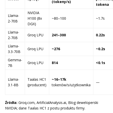
(tokeny/s)
tokena
NVIDIA
Llama-
H100 (8x
~80–100
~1.7s
2-70B
DGX)
Llama-
Groq LPU
241–300
0.22s
2-70B
Llama-
Groq LPU
~276
~0.2s
3.3-70B
Gemma-
Groq LPU
814
<0.1s
7B
Llama-
Taalas HC1
~16–17k
—
3.1-8B
(producent)
tokenów/s/użytkownika
Źródła:
Groq.com, ArtificialAnalysis.ai, Blog deweloperski
NVIDIA; dane Taalas HC1 z postu produktu firmy.