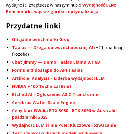
wydajności znajdziesz w naszym hubie
Wydajność LLM:
Benchmarki, wąskie gardła i optymalizacja
.
Przydatne linki
Oficjalne benchmarki Groq
Taalas — Droga do wszechobecnej AI
(HC1, roadmap,
filozofia)
Chat Jimmy — Demo Taalas Llama 3.1 8B
Formularz dostępu do API Taalas
Artificial Analysis - Liderka wydajności LLM
NVIDIA H100 Technical Brief
Etched AI - Ogłoszenie ASIC Transformer
Cerebras Wafer-Scale Engine
Ceny kart NVidia RTX 5080 i RTX 5090 w Australii –
październik 2025
Wydajność LLM i linie PCIe: Kluczowe rozważania
Test szybkości dużych modeli językowych