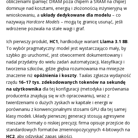
obliczeniami (pamięć DRAM poza chipem a SRAM na chipie)
dominuje nad kosztami, energią i złożonością inżynieryjną w
wnioskowaniu, a
układy dedykowane dla modelu
– co
nazywają
Hardcore Models
– mogą tę granicę usunąć, jeśli
wdrożenie pozwala na stałe wagi i graf.
Ich pierwszy produkt,
HC1
, hardkoduje wariant
Llama 3.1 8B
.
To wybór pragmatyczny: model jest wystarczająco mały, by
szybko go uruchomić, jest otwocement dokumentowany i
nadal przydatny do wielu zadań automatyzacji, klasyfikacji i
tworzenia szkiców, gdzie głębia rozumowania ma mniejsze
znaczenie niż
opóźnienia i koszty
. Taalas zgłasza wydajność
rzędu
16–17 tys. zdekodowanych tokenów na sekundę
na użytkownika
dla tej konfiguracji (metodyka i porównania
producenta znajdują się w ich opracowaniu), wraz z
twierdzeniami o dużych zyskach w kapitale i energii w
porównaniu z konwencjonalnymi stosami GPU dla tej samej
klasy modeli. Układy pierwszej generacji stosują agresywne
mieszane formaty o niskiej precyzji; firma opisuje przejście do
standardowych formatów zmiennopozycyjnych 4-bitowych na
HC2
, aby odzyskać zapas jakości.