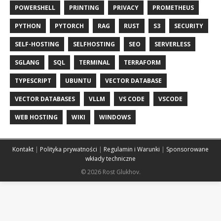
POWERSHELL
PRINTING
PRIVACY
PROMETHEUS
PYTHON
PYTORCH
RAG
RUST
S3
SECURITY
SELF-HOSTING
SELFHOSTING
SEO
SERVERLESS
SGLANG
SQL
TERMINAL
TERRAFORM
TYPESCRIPT
UBUNTU
VECTOR DATABASE
VECTOR DATABASES
VLLM
VS CODE
VSCODE
WEB HOSTING
WIKI
WINDOWS
Kontakt
|
Polityka prywatności
|
Regulamin i Warunki
|
Sponsorowane
wkłady techniczne
© 2026 Rost Glukhov.