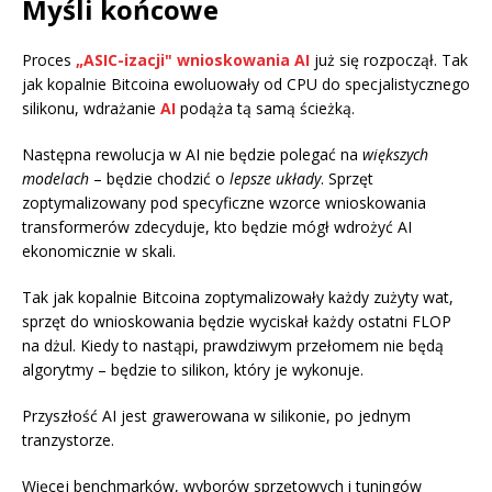
Myśli końcowe
Proces
„ASIC-izacji" wnioskowania AI
już się rozpoczął. Tak
jak kopalnie Bitcoina ewoluowały od CPU do specjalistycznego
silikonu, wdrażanie
AI
podąża tą samą ścieżką.
Następna rewolucja w AI nie będzie polegać na
większych
modelach
– będzie chodzić o
lepsze układy
. Sprzęt
zoptymalizowany pod specyficzne wzorce wnioskowania
transformerów zdecyduje, kto będzie mógł wdrożyć AI
ekonomicznie w skali.
Tak jak kopalnie Bitcoina zoptymalizowały każdy zużyty wat,
sprzęt do wnioskowania będzie wyciskał każdy ostatni FLOP
na dżul. Kiedy to nastąpi, prawdziwym przełomem nie będą
algorytmy – będzie to silikon, który je wykonuje.
Przyszłość AI jest grawerowana w silikonie, po jednym
tranzystorze.
Więcej benchmarków, wyborów sprzętowych i tuningów