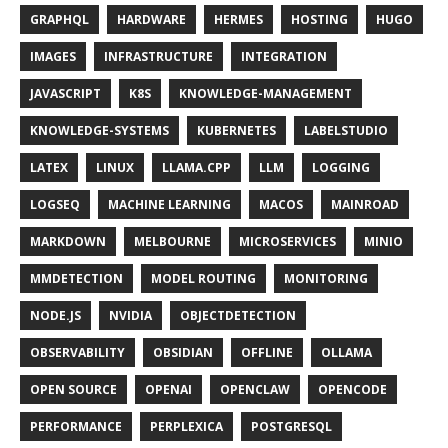
GRAPHQL
HARDWARE
HERMES
HOSTING
HUGO
IMAGES
INFRASTRUCTURE
INTEGRATION
JAVASCRIPT
K8S
KNOWLEDGE-MANAGEMENT
KNOWLEDGE-SYSTEMS
KUBERNETES
LABELSTUDIO
LATEX
LINUX
LLAMA.CPP
LLM
LOGGING
LOGSEQ
MACHINE LEARNING
MACOS
MAINROAD
MARKDOWN
MELBOURNE
MICROSERVICES
MINIO
MMDETECTION
MODEL ROUTING
MONITORING
NODE.JS
NVIDIA
OBJECTDETECTION
OBSERVABILITY
OBSIDIAN
OFFLINE
OLLAMA
OPEN SOURCE
OPENAI
OPENCLAW
OPENCODE
PERFORMANCE
PERPLEXICA
POSTGRESQL