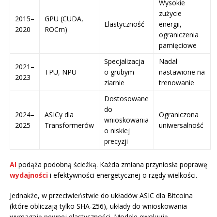
Wysokie
zużycie
2015–
GPU (CUDA,
Elastyczność
energii,
2020
ROCm)
ograniczenia
pamięciowe
Specjalizacja
Nadal
2021–
TPU, NPU
o grubym
nastawione na
2023
ziarnie
trenowanie
Dostosowane
do
2024–
ASICy dla
Ograniczona
wnioskowania
2025
Transformerów
uniwersalność
o niskiej
precyzji
AI
podąża podobną ścieżką. Każda zmiana przyniosła poprawę
wydajności
i efektywności energetycznej o rzędy wielkości.
Jednakże, w przeciwieństwie do układów ASIC dla Bitcoina
(które obliczają tylko SHA-256), układy do wnioskowania
wymagają pewnej elastyczności. Modele ewoluują,