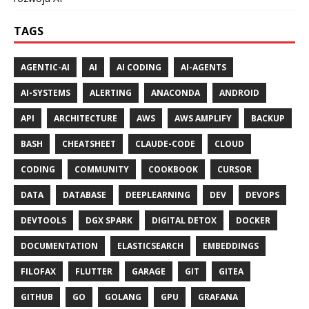
TAGS
AGENTIC-AI
AI
AI CODING
AI-AGENTS
AI-SYSTEMS
ALERTING
ANACONDA
ANDROID
API
ARCHITECTURE
AWS
AWS AMPLIFY
BACKUP
BASH
CHEATSHEET
CLAUDE-CODE
CLOUD
CODING
COMMUNITY
COOKBOOK
CURSOR
DATA
DATABASE
DEEPLEARNING
DEV
DEVOPS
DEVTOOLS
DGX SPARK
DIGITAL DETOX
DOCKER
DOCUMENTATION
ELASTICSEARCH
EMBEDDINGS
FILOFAX
FLUTTER
GARAGE
GIT
GITEA
GITHUB
GO
GOLANG
GPU
GRAFANA