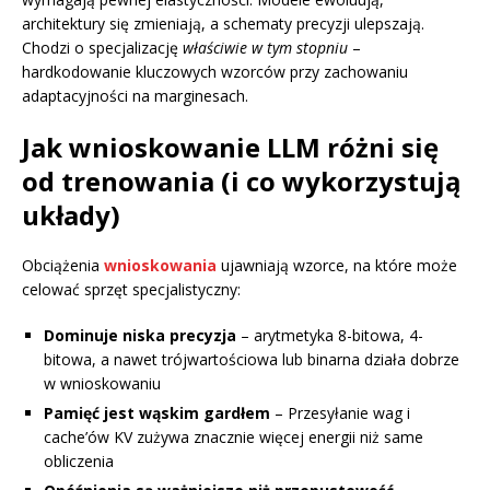
architektury się zmieniają, a schematy precyzji ulepszają.
Chodzi o specjalizację
właściwie w tym stopniu
–
hardkodowanie kluczowych wzorców przy zachowaniu
adaptacyjności na marginesach.
Jak wnioskowanie LLM różni się
od trenowania (i co wykorzystują
układy)
Obciążenia
wnioskowania
ujawniają wzorce, na które może
celować sprzęt specjalistyczny:
Dominuje niska precyzja
– arytmetyka 8-bitowa, 4-
bitowa, a nawet trójwartościowa lub binarna działa dobrze
w wnioskowaniu
Pamięć jest wąskim gardłem
– Przesyłanie wag i
cache’ów KV zużywa znacznie więcej energii niż same
obliczenia