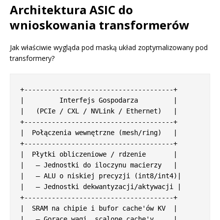
Architektura ASIC do
wnioskowania transformerów
Jak właściwie wygląda pod maską układ zoptymalizowany pod
transformery?
+--------------------------------------+

|         Interfejs Gospodarza         |

|   (PCIe / CXL / NVLink / Ethernet)   |

+--------------------------------------+

|  Połączenia wewnętrzne (mesh/ring)   |

+--------------------------------------+

|  Płytki obliczeniowe / rdzenie       |

|   — Jednostki do iloczynu macierzy   |

|   — ALU o niskiej precyzji (int8/int4)|

|   — Jednostki dekwantyzacji/aktywacji |

+--------------------------------------+

|  SRAM na chipie i bufor cache'ów KV  |

|   — Gorące wagi, scalone cache'y     |
