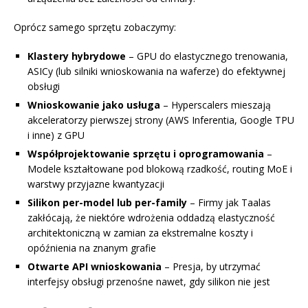
Oprócz samego sprzętu zobaczymy:
Klastery hybrydowe
– GPU do elastycznego trenowania,
ASICy (lub silniki wnioskowania na waferze) do efektywnej
obsługi
Wnioskowanie jako usługa
– Hyperscalers mieszają
akceleratorzy pierwszej strony (AWS Inferentia, Google TPU
i inne) z GPU
Współprojektowanie sprzętu i oprogramowania
–
Modele kształtowane pod blokową rzadkość, routing MoE i
warstwy przyjazne kwantyzacji
Silikon per-model lub per-family
– Firmy jak Taalas
zakłócają, że niektóre wdrożenia oddadzą elastyczność
architektoniczną w zamian za ekstremalne koszty i
opóźnienia na znanym grafie
Otwarte API wnioskowania
– Presja, by utrzymać
interfejsy obsługi przenośne nawet, gdy silikon nie jest