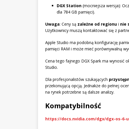
DGX Station
(mocniejsza wersja): Oc
dla 784 GB pamięci).
Uwaga
: Ceny są
zależne od regionu
i
nie 
Użytkownicy muszą kontaktować się z partne
Apple Studio ma podobną konfigurację pamię
pamięci RAM i może mieć porównywalną wyd
Cena tego fajnego DGX Spark ma wynosić oko
Studio.
Dla profesjonalistów szukających
przystępn
przekonującą opcją. Jednakże do pełnej oce
na rynek potrzebne są dalsze analizy.
Kompatybilność
https://docs.nvidia.com/dgx/dgx-os-6-u