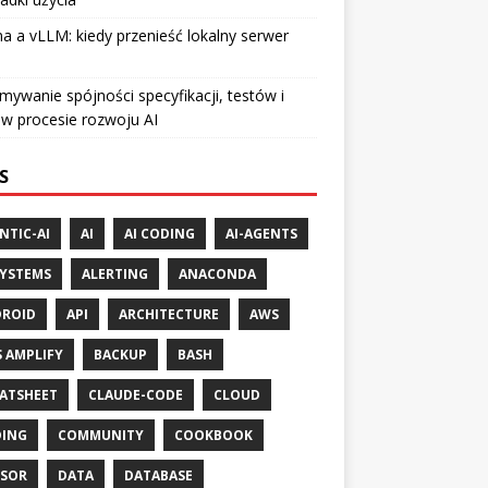
a a vLLM: kiedy przenieść lokalny serwer
mywanie spójności specyfikacji, testów i
w procesie rozwoju AI
S
NTIC-AI
AI
AI CODING
AI-AGENTS
SYSTEMS
ALERTING
ANACONDA
ROID
API
ARCHITECTURE
AWS
 AMPLIFY
BACKUP
BASH
ATSHEET
CLAUDE-CODE
CLOUD
ING
COMMUNITY
COOKBOOK
SOR
DATA
DATABASE