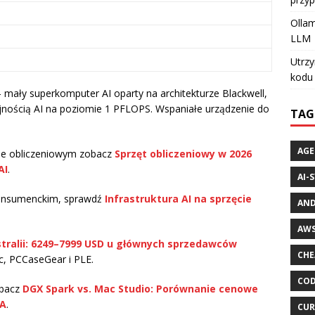
Ollam
LLM
Utrzy
kodu 
 mały superkomputer AI oparty na architekturze Blackwell,
jnością AI na poziomie 1 PFLOPS. Wspaniałe urządzenie do
TAG
AGE
cie obliczeniowym zobacz
Sprzęt obliczeniowy w 2026
AI
.
AI-
e konsumenckim, sprawdź
Infrastruktura AI na sprzęcie
AND
AWS
tralii: 6249–7999 USD u głównych sprzedawców
CHE
c, PCCaseGear i PLE.
COD
obacz
DGX Spark vs. Mac Studio: Porównanie cenowe
IA
.
CUR