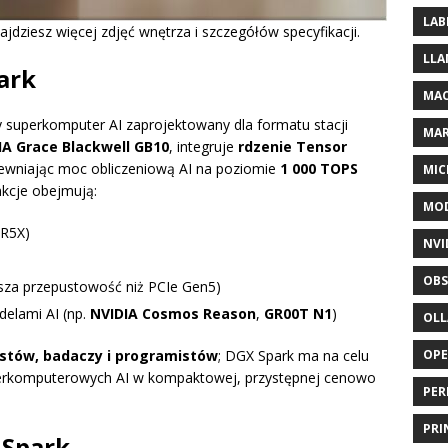
LAB
ajdziesz więcej zdjęć wnętrza i szczegółów specyfikacji.
LLA
ark
MAC
superkomputer AI zaprojektowany dla formatu stacji
MA
IA Grace Blackwell GB10
, integruje
rdzenie Tensor
pewniając moc obliczeniową AI na poziomie
1 000 TOPS
MIC
nkcje obejmują:
MOD
R5X)
NVI
OBS
ksza przepustowość niż PCIe Gen5)
elami AI (np.
NVIDIA Cosmos Reason
,
GR00T N1
)
OL
istów, badaczy i programistów
; DGX Spark ma na celu
OP
erkomputerowych AI w kompaktowej, przystępnej cenowo
PER
PRI
 Spark