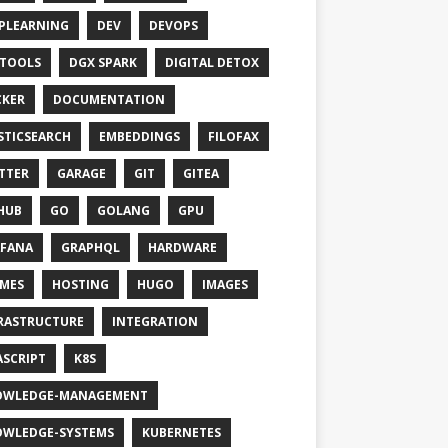
PLEARNING
DEV
DEVOPS
TOOLS
DGX SPARK
DIGITAL DETOX
KER
DOCUMENTATION
STICSEARCH
EMBEDDINGS
FILOFAX
TTER
GARAGE
GIT
GITEA
HUB
GO
GOLANG
GPU
FANA
GRAPHQL
HARDWARE
MES
HOSTING
HUGO
IMAGES
RASTRUCTURE
INTEGRATION
ASCRIPT
K8S
OWLEDGE-MANAGEMENT
WLEDGE-SYSTEMS
KUBERNETES