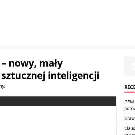
 – nowy, mały
ztucznej inteligencji
ny.
REC
GFM 
porów
Grawi
Claud
przyp