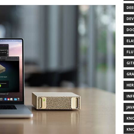
DEE
DEV
DOC
ELA
FLU
GIT
GRA
HER
INF
JAV
KN
KNO