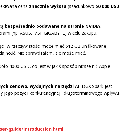
zekiwana cena
znacznie wyższa
(szacunkowo
50 000 USD
są bezpośrednio podawane na stronie NVIDIA
.
rami (np. ASUS, MSI, GIGABYTE) w celu zakupu.
ci; w rzeczywistości może mieć 512 GB unifikowanej
ajność. Nie sprawdzałem, ale może mieć.
ło 4000 USD, co jest w jakiś sposób niższe niż Apple
ych cenowo, wydajnych narzędzi AI
, DGX Spark jest
ny jego pozycji konkurencyjnej i długoterminowego wpływu
ser-guide/introduction.html