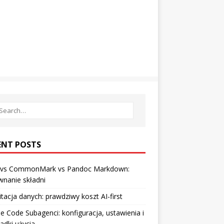
ENT POSTS
vs CommonMark vs Pandoc Markdown:
nanie składni
tacja danych: prawdziwy koszt AI-first
e Code Subagenci: konfiguracja, ustawienia i
adki użycia