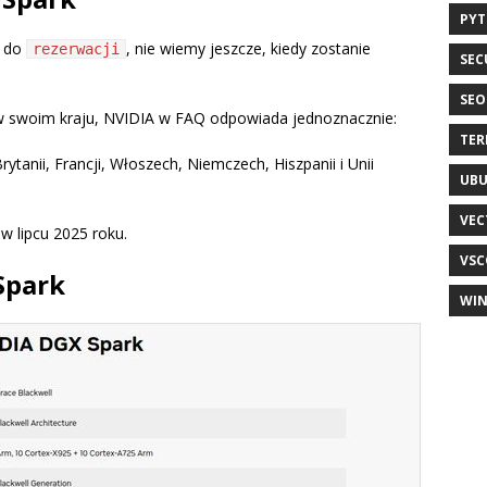
PY
a do
, nie wiemy jeszcze, kiedy zostanie
rezerwacji
SEC
SEO
ć w swoim kraju, NVIDIA w FAQ odpowiada jednoznacznie:
TER
ytanii, Francji, Włoszech, Niemczech, Hiszpanii i Unii
UB
VEC
 w lipcu 2025 roku.
VSC
Spark
WI