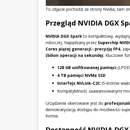
To zdjęcie pochodzi ze strony Nvidia, tam zn
Przegląd NVIDIA DGX Sp
NVIDIA DGX Spark
to kompaktowy, wydajny 
roboczej. Napędzany przez
Superchip NVID
Cores piątej generacji
i
precyzję FP4
, za
(bilion operacji na sekundę)
. Kluczowe fu
128 GB unifikowanej pamięci
(LPDD
4 TB pamięci NVMe SSD
Interfejs NVLink-C2C
(5-krotnie wię
Kompatybilność zaawansowanymi mod
Urządzenie skierowane jest do
profesjonal
demokratyzację dostępu do możliwości sup
formie.
Dostępność NVIDIA DGX