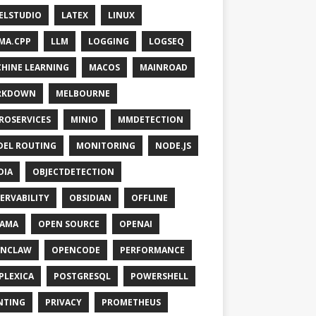
ELSTUDIO
LATEX
LINUX
MA.CPP
LLM
LOGGING
LOGSEQ
HINE LEARNING
MACOS
MAINROAD
RKDOWN
MELBOURNE
ROSERVICES
MINIO
MMDETECTION
EL ROUTING
MONITORING
NODE.JS
DIA
OBJECTDETECTION
ERVABILITY
OBSIDIAN
OFFLINE
LAMA
OPEN SOURCE
OPENAI
ENCLAW
OPENCODE
PERFORMANCE
PLEXICA
POSTGRESQL
POWERSHELL
NTING
PRIVACY
PROMETHEUS