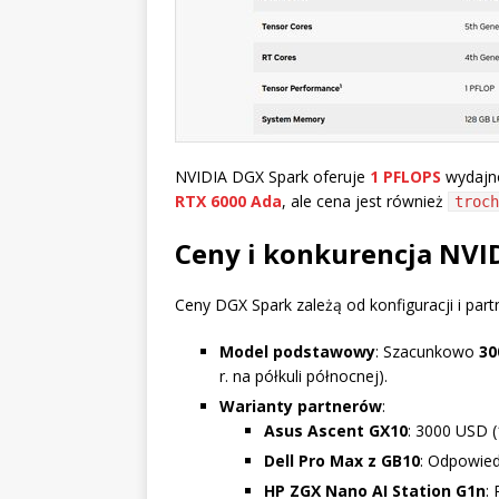
NVIDIA DGX Spark oferuje
1 PFLOPS
wydajno
RTX 6000 Ada
, ale cena jest również
troch
Ceny i konkurencja NVI
Ceny DGX Spark zależą od konfiguracji i part
Model podstawowy
: Szacunkowo
30
r. na półkuli północnej).
Warianty partnerów
:
Asus Ascent GX10
: 3000 USD (
Dell Pro Max z GB10
: Odpowied
HP ZGX Nano AI Station G1n
: