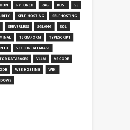
THON
PYTORCH
RAG
RUST
S3
URITY
SELF-HOSTING
SELFHOSTING
SERVERLESS
SGLANG
SQL
MINAL
TERRAFORM
TYPESCRIPT
UNTU
VECTOR DATABASE
TOR DATABASES
VLLM
VS CODE
ODE
WEB HOSTING
WIKI
NDOWS