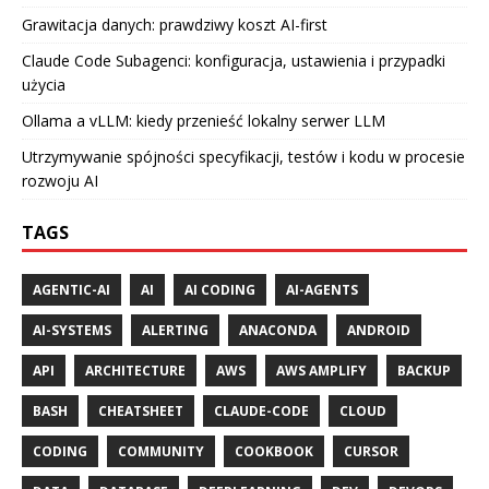
Grawitacja danych: prawdziwy koszt AI-first
Claude Code Subagenci: konfiguracja, ustawienia i przypadki
użycia
Ollama a vLLM: kiedy przenieść lokalny serwer LLM
Utrzymywanie spójności specyfikacji, testów i kodu w procesie
rozwoju AI
TAGS
AGENTIC-AI
AI
AI CODING
AI-AGENTS
AI-SYSTEMS
ALERTING
ANACONDA
ANDROID
API
ARCHITECTURE
AWS
AWS AMPLIFY
BACKUP
BASH
CHEATSHEET
CLAUDE-CODE
CLOUD
CODING
COMMUNITY
COOKBOOK
CURSOR