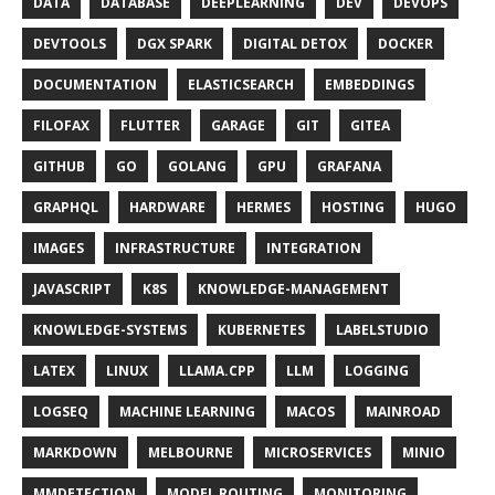
DATA
DATABASE
DEEPLEARNING
DEV
DEVOPS
DEVTOOLS
DGX SPARK
DIGITAL DETOX
DOCKER
DOCUMENTATION
ELASTICSEARCH
EMBEDDINGS
FILOFAX
FLUTTER
GARAGE
GIT
GITEA
GITHUB
GO
GOLANG
GPU
GRAFANA
GRAPHQL
HARDWARE
HERMES
HOSTING
HUGO
IMAGES
INFRASTRUCTURE
INTEGRATION
JAVASCRIPT
K8S
KNOWLEDGE-MANAGEMENT
KNOWLEDGE-SYSTEMS
KUBERNETES
LABELSTUDIO
LATEX
LINUX
LLAMA.CPP
LLM
LOGGING
LOGSEQ
MACHINE LEARNING
MACOS
MAINROAD
MARKDOWN
MELBOURNE
MICROSERVICES
MINIO
MMDETECTION
MODEL ROUTING
MONITORING